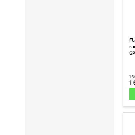
FL
ra
GP
1 3
1 