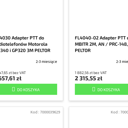
4030 Adapter PTT do
FL4040-02 Adapter PTT 
diotelefonów Motorola
MBITR 2M, AN / PRC-148
340 i GP320 3M PELTOR
PELTOR
2-3 miesiące
2-3 mi
47,65 zł bez VAT
1 882,56 zł bez VAT
657,61 zł
2 315,55 zł
DO KOSZYKA
DO KOSZYKA
Kod :
7000039629
Kod :
700