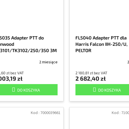
5035 Adapter PTT do
FL5040 Adapter PTT dla
enwood
Harris Falcon IIH-250/U,
3101/TK3102/250/350 3M
PELTOR
LTOR
2 miesiące
2
,60 zł bez VAT
2 180,81 zł bez VAT
003,19 zł
2 682,40 zł
DO KOSZYKA
DO KOSZYKA
Kod :
7000039661
Kod :
710