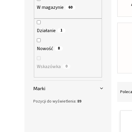
n
W magazynie
60
y
Działanie
1
Nowość
8
Wskazówka
0
S
Marki
o
Polec
r
Pozycji do wyświetlenia:
89
t
L
o
i
w
s
a
t
n