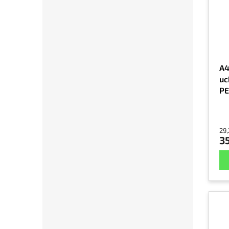
A4
uc
PE
29,
35