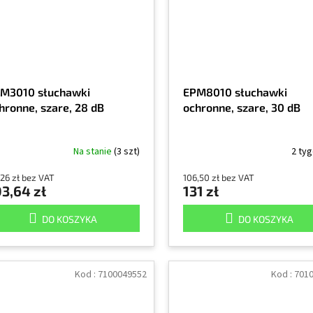
M3010 słuchawki
EPM8010 słuchawki
hronne, szare, 28 dB
ochronne, szare, 30 dB
Na stanie
(3 szt)
2 ty
26 zł bez VAT
106,50 zł bez VAT
3,64 zł
131 zł
DO KOSZYKA
DO KOSZYKA
Kod :
7100049552
Kod :
701