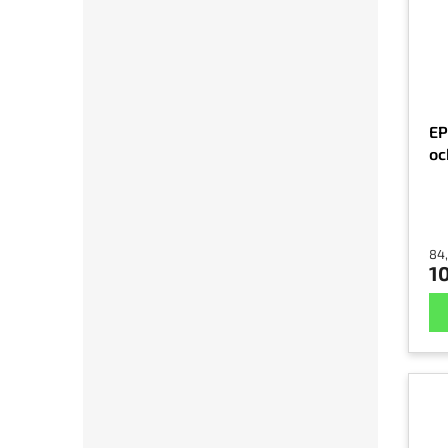
EP
oc
84,
10