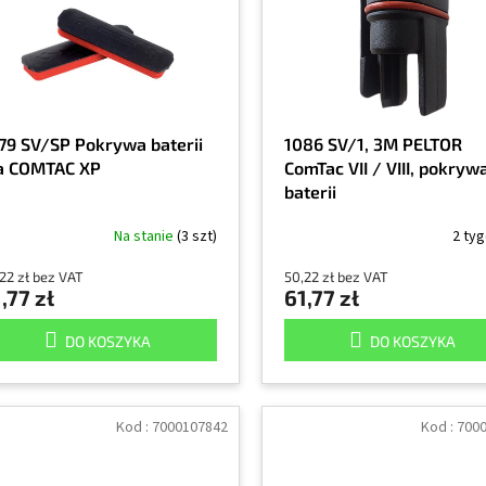
79 SV/SP Pokrywa baterii
1086 SV/1, 3M PELTOR
a COMTAC XP
ComTac VII / VIII, pokryw
baterii
Na stanie
(3 szt)
2 ty
22 zł bez VAT
50,22 zł bez VAT
,77 zł
61,77 zł
DO KOSZYKA
DO KOSZYKA
Kod :
7000107842
Kod :
700