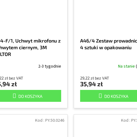
4-F/1, Uchwyt mikrofonu z
A46/4 Zestaw prowadnic
hwytem ciernym, 3M
4 sztuki w opakowaniu
LTOR
2-3 tygodnie
Na stanie
22 zł bez VAT
29,22 zł bez VAT
,94 zł
35,94 zł
DO KOSZYKA
DO KOSZYKA
Kod :
PY.50.0246
Kod :
PY.