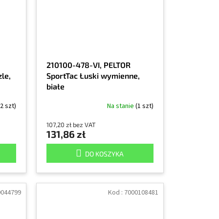
210100-478-VI, PELTOR
le,
SportTac Łuski wymienne,
białe
(2 szt)
Na stanie
(1 szt)
107,20 zł bez VAT
131,86 zł
DO KOSZYKA
0044799
Kod :
7000108481