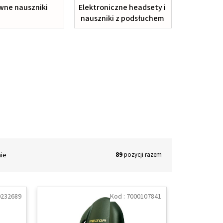
wne nauszniki
Elektroniczne headsety i
nauszniki z podsłuchem
nie
89
pozycji razem
0232689
Kod :
7000107841