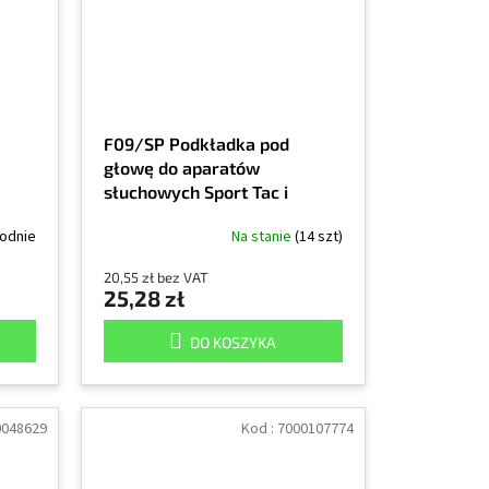
F09/SP Podkładka pod
głowę do aparatów
słuchowych Sport Tac i
Comtac
godnie
Na stanie
(14 szt)
20,55 zł bez VAT
25,28 zł
DO KOSZYKA
0048629
Kod :
7000107774