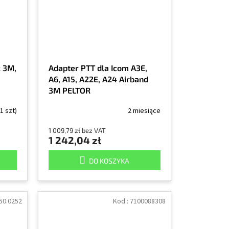
 3M,
Adapter PTT dla Icom A3E,
A6, A15, A22E, A24 Airband
3M PELTOR
(1 szt)
2 miesiące
1 009,79 zł bez VAT
1 242,04 zł
DO KOSZYKA
50.0252
Kod :
7100088308