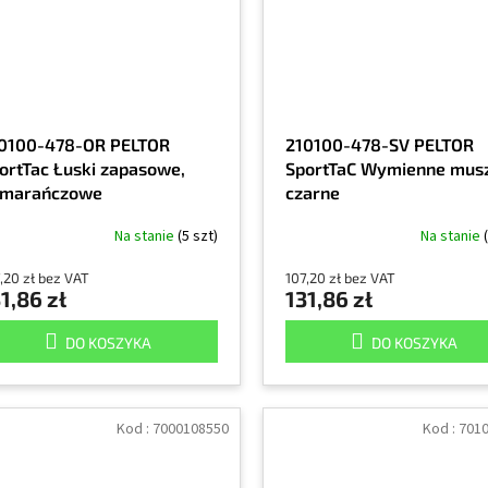
0100-478-OR PELTOR
210100-478-SV PELTOR
ortTac Łuski zapasowe,
SportTaC Wymienne musz
marańczowe
czarne
Na stanie
(5 szt)
Na stanie
,20 zł bez VAT
107,20 zł bez VAT
1,86 zł
131,86 zł
DO KOSZYKA
DO KOSZYKA
Kod :
7000108550
Kod :
701