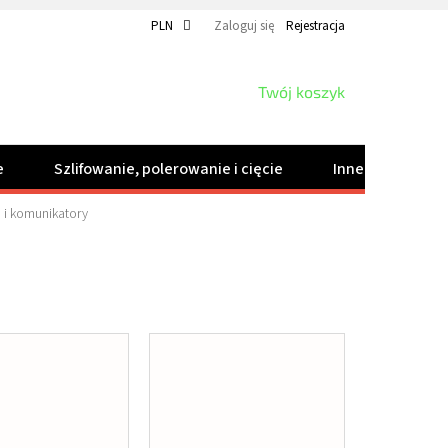
PLN
Zaloguj się
Rejestracja
KOSZYK
Twój koszyk
e
Szlifowanie, polerowanie i cięcie
Inne produkty
 i komunikatory