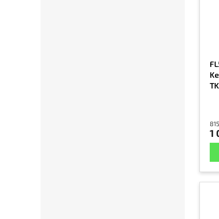
FL
K
TK
PE
815
1 