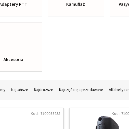
Adaptery PTT
Kamuflaż
Pasy
Akcesoria
amy
Najtańsze
Najdroższe
Najczęściej sprzedawane
Alfabetycz
Kod :
7100088235
Kod :
710