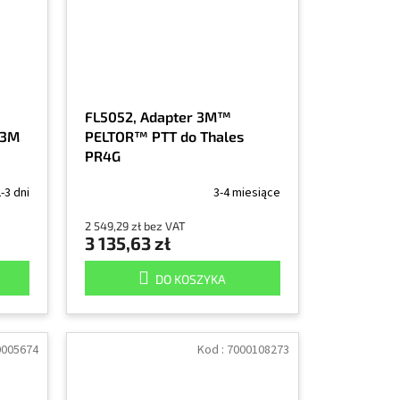
FL5052, Adapter 3M™
 3M
PELTOR™ PTT do Thales
PR4G
-3 dni
3-4 miesiące
2 549,29 zł bez VAT
3 135,63 zł
DO KOSZYKA
0005674
Kod :
7000108273