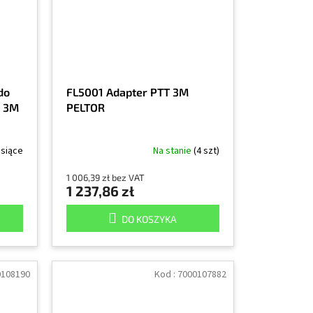
do
FL5001 Adapter PTT 3M
, 3M
PELTOR
esiące
Na stanie
(4 szt)
1 006,39 zł bez VAT
1 237,86 zł
DO KOSZYKA
0108190
Kod :
7000107882