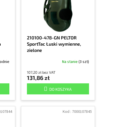
210100-478-GN PELTOR
a
SportTac Łuski wymienne,
zielone
godnie
Na stanie
(3 szt)
107,20 zł bez VAT
131,86 zł
DO KOSZYKA
0107844
Kod :
7000107845