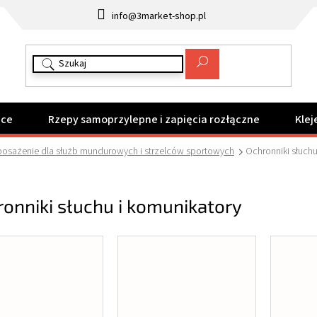
info@3market-shop.pl
ące
Rzepy samoprzylepne i zapięcia rozłączne
Klej
osażenie dla służb mundurowych i strzelców sportowych
Ochronniki słuchu
onniki słuchu i komunikatory