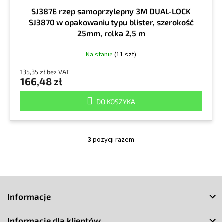
SJ387B rzep samoprzylepny 3M DUAL-LOCK
SJ3870 w opakowaniu typu blister, szerokość
25mm, rolka 2,5 m
Na stanie
(11 szt)
135,35 zł bez VAT
166,48 zł
DO KOSZYKA
3
pozycji razem
K
o
n
t
S
r
o
t
Informacje
l
o
k
p
i
Informacje dla klientów