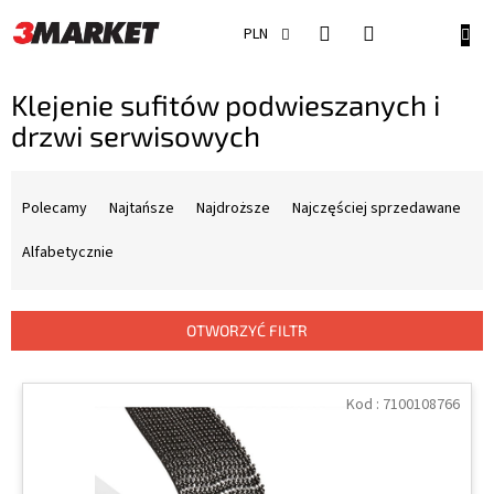
Przejść
do
KOSZ
PLN
treści
Klejenie sufitów podwieszanych i
drzwi serwisowych
S
o
Polecamy
Najtańsze
Najdroższe
Najczęściej sprzedawane
r
t
Alfabetycznie
o
w
a
OTWORZYĆ FILTR
n
i
L
e
i
Kod :
7100108766
p
s
r
t
o
a