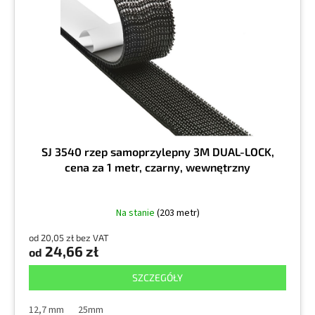
d
p
u
r
k
o
t
d
ó
u
w
k
t
ó
w
SJ 3540 rzep samoprzylepny 3M DUAL-LOCK,
cena za 1 metr, czarny, wewnętrzny
Na stanie
(203 metr)
od 20,05 zł bez VAT
24,66 zł
od
SZCZEGÓŁY
12,7 mm
25mm