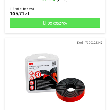
Na stanie
(10 szt)
118,46 zł bez VAT
145,71 zł
DO KOSZYKA
Kod :
7100123347