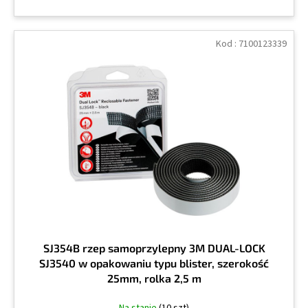
Kod :
7100123339
SJ354B rzep samoprzylepny 3M DUAL-LOCK
SJ3540 w opakowaniu typu blister, szerokość
25mm, rolka 2,5 m