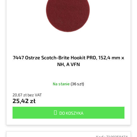
r
k
o
t
d
ó
u
w
k
t
ó
w
7447 Ostrze Scotch-Brite Hookit PRO, 152,4 mm x
NH, A VFN
Na stanie
(36 szt)
20,67 zł bez VAT
25,42 zł
DO KOSZYKA