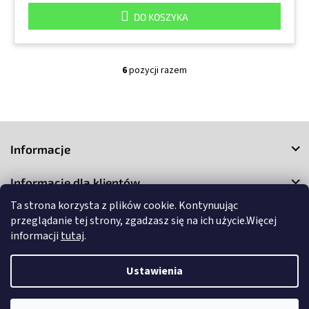
DO KOSZYKA
6
pozycji razem
K
o
n
t
S
r
o
t
Informacje
l
o
k
p
i
Informacje dla klientów
k
l
a
Ta strona korzysta z plików cookie. Kontynuując
i
Kontakt
s
przeglądanie tej strony, zgadzasz się na ich użycie.Więcej
t
informacji
tutaj
.
y
Ustawienia