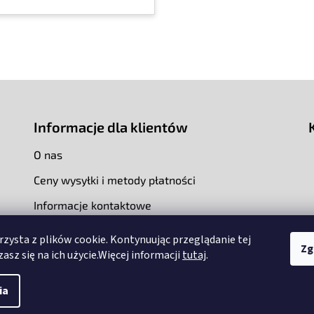
K
o
n
t
r
o
l
Informacje dla klientów
k
i
O nas
l
i
Ceny wysyłki i metody płatności
s
t
Informacje kontaktowe
y
rzysta z plików cookie. Kontynuując przeglądanie tej
Zg
asz się na ich użycie.Więcej informacji
tutaj
.
ia
Edytuj ustawienia plików cookie