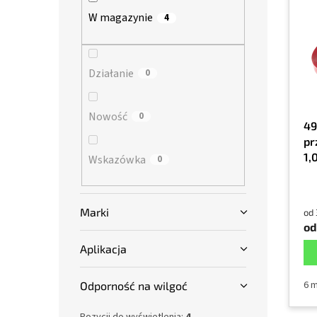
s
a
n
W magazynie
4
t
n
y
a
i
p
e
r
Działanie
p
0
o
r
d
o
Nowość
0
u
d
49
k
u
pr
t
k
1
Wskazówka
0
ó
t
w
ó
w
Marki
od 
od
Aplikacja
6 
Odporność na wilgoć