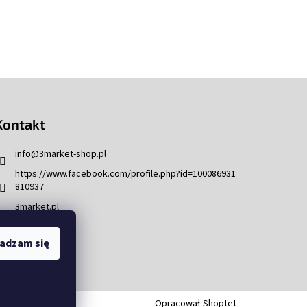
Kontakt
info
@
3market-shop.pl
https://www.facebook.com/profile.php?id=100086931
810937
3market.pl
adzam się
Opracował Shoptet