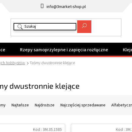
info@3market-shop.pl
ące
Rzepy samoprzylepne i zapięcia rozłączne
Klej
nych hobbystów
Taśmy dwustronnie klejące
my dwustronnie klejące
amy
Najtańsze
Najdroższe
Najczęściej sprzedawane
Alfabetycz
Kod :
3M.35.1585
Kod :
3M.