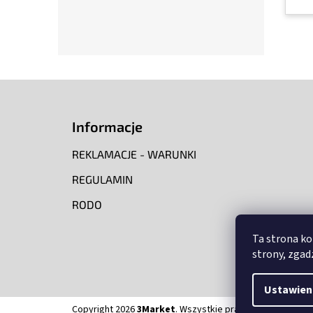
S
t
o
Informacje
p
k
REKLAMACJE - WARUNKI
a
REGULAMIN
RODO
Ta strona ko
strony, zgadz
Ustawien
Copyright 2026
3Market
. Wszystkie prawa zastrzeżone.