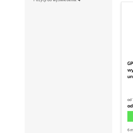
Pozycji do wyświetlenia:
4
GP
wy
un
sz
od 
od
6 