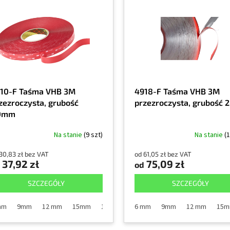
10-F Taśma VHB 3M
4918-F Taśma VHB 3M
zezroczysta, grubość
przezroczysta, grubość
,0mm
Na stanie
(9 szt)
Na stanie
(1
30,83 zł bez VAT
od 61,05 zł bez VAT
37,92 zł
75,09 zł
od
SZCZEGÓŁY
SZCZEGÓŁY
mm
9mm
12 mm
15mm
19 mm
25mm
6 mm
38mm
9mm
12 mm
50mm
15
75