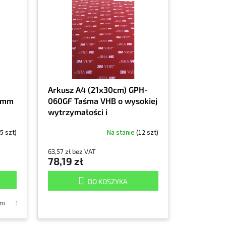
Arkusz A4 (21x30cm) GPH-
 2mm
060GF Taśma VHB o wysokiej
wytrzymałości i
uniwersalnym zastosowaniu,
5 szt)
Na stanie
(12 szt)
szara, grubość 0,6 mm
63,57 zł bez VAT
78,19 zł
DO KOSZYKA
mm
mm
19 mm
100mm
25mm
21x30cm