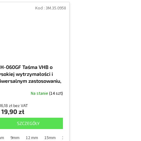
Kod :
3M.35.0958
H-060GF Taśma VHB o
sokiej wytrzymałości i
iwersalnym zastosowaniu,
ara, grubość 0,6 mm
Na stanie
(14 szt)
16,18 zł bez VAT
19,90 zł
SZCZEGÓŁY
mm
9mm
12 mm
15mm
19 mm
25mm