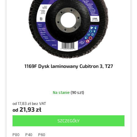
d
p
u
r
k
o
t
d
ó
u
w
k
t
ó
w
1169F Dysk laminowany Cubitron 3, T27
Na stanie
(90 szt)
od 17,83 zł bez VAT
21,93 zł
od
SZCZEGÓŁY
P80
P40
P60