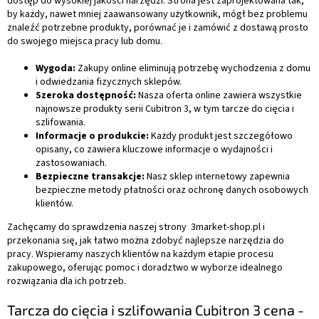
dostęp do wysokiej jakości narzędzi. Strona jest zaprojektowana tak,
by każdy, nawet mniej zaawansowany użytkownik, mógł bez problemu
znaleźć potrzebne produkty, porównać je i zamówić z dostawą prosto
do swojego miejsca pracy lub domu.
Wygoda:
Zakupy online eliminują potrzebę wychodzenia z domu
i odwiedzania fizycznych sklepów.
Szeroka dostępność:
Nasza oferta online zawiera wszystkie
najnowsze produkty serii Cubitron 3, w tym tarcze do cięcia i
szlifowania.
Informacje o produkcie:
Każdy produkt jest szczegółowo
opisany, co zawiera kluczowe informacje o wydajności i
zastosowaniach.
Bezpieczne transakcje:
Nasz sklep internetowy zapewnia
bezpieczne metody płatności oraz ochronę danych osobowych
klientów.
Zachęcamy do sprawdzenia naszej strony 3market-shop.pl i
przekonania się, jak łatwo można zdobyć najlepsze narzędzia do
pracy. Wspieramy naszych klientów na każdym etapie procesu
zakupowego, oferując pomoc i doradztwo w wyborze idealnego
rozwiązania dla ich potrzeb.
Tarcza do cięcia i szlifowania Cubitron 3 cena -