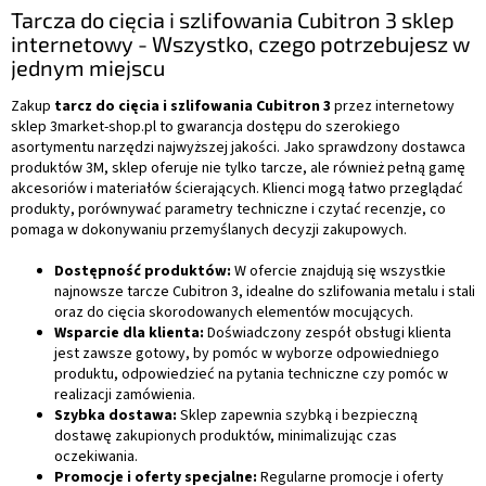
Tarcza do cięcia i szlifowania Cubitron 3 sklep
internetowy - Wszystko, czego potrzebujesz w
jednym miejscu
Zakup
tarcz do cięcia i szlifowania Cubitron 3
przez internetowy
sklep 3market-shop.pl to gwarancja dostępu do szerokiego
asortymentu narzędzi najwyższej jakości. Jako sprawdzony dostawca
produktów 3M, sklep oferuje nie tylko tarcze, ale również pełną gamę
akcesoriów i materiałów ścierających. Klienci mogą łatwo przeglądać
produkty, porównywać parametry techniczne i czytać recenzje, co
pomaga w dokonywaniu przemyślanych decyzji zakupowych.
Dostępność produktów:
W ofercie znajdują się wszystkie
najnowsze tarcze Cubitron 3, idealne do szlifowania metalu i stali
oraz do cięcia skorodowanych elementów mocujących.
Wsparcie dla klienta:
Doświadczony zespół obsługi klienta
jest zawsze gotowy, by pomóc w wyborze odpowiedniego
produktu, odpowiedzieć na pytania techniczne czy pomóc w
realizacji zamówienia.
Szybka dostawa:
Sklep zapewnia szybką i bezpieczną
dostawę zakupionych produktów, minimalizując czas
oczekiwania.
Promocje i oferty specjalne:
Regularne promocje i oferty