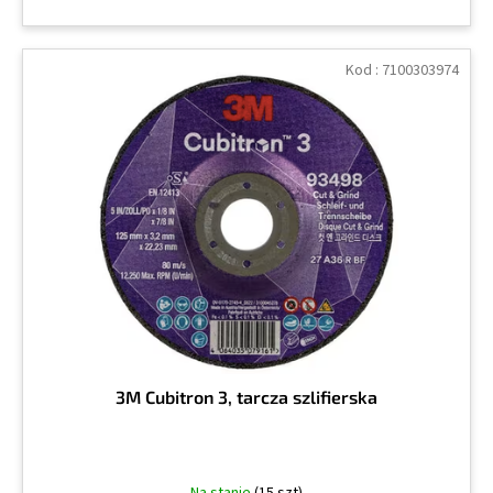
Kod :
7100303974
3M Cubitron 3, tarcza szlifierska