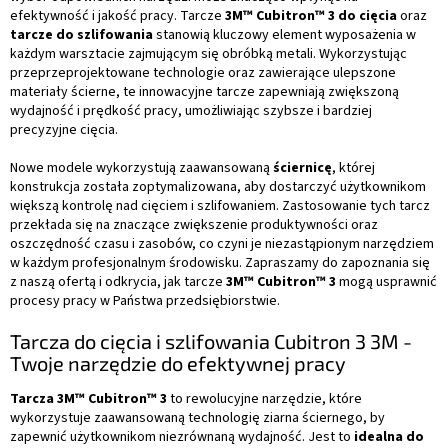
k
efektywność i jakość pracy. Tarcze
3M™ Cubitron™ 3 do cięcia
oraz
i
tarcze do szlifowania
stanowią kluczowy element wyposażenia w
l
każdym warsztacie zajmującym się obróbką metali. Wykorzystując
i
przeprzeprojektowane technologie oraz zawierające ulepszone
s
materiały ścierne, te innowacyjne tarcze zapewniają zwiększoną
t
wydajność i prędkość pracy, umożliwiając szybsze i bardziej
y
precyzyjne cięcia.
Nowe modele wykorzystują zaawansowaną
ściernicę
, której
konstrukcja została zoptymalizowana, aby dostarczyć użytkownikom
większą kontrolę nad cięciem i szlifowaniem. Zastosowanie tych tarcz
przekłada się na znaczące zwiększenie produktywności oraz
oszczędność czasu i zasobów, co czyni je niezastąpionym narzędziem
w każdym profesjonalnym środowisku. Zapraszamy do zapoznania się
z naszą ofertą i odkrycia, jak tarcze
3M™ Cubitron™ 3
mogą usprawnić
procesy pracy w Państwa przedsiębiorstwie.
Tarcza do cięcia i szlifowania Cubitron 3 3M -
Twoje narzędzie do efektywnej pracy
Tarcza 3M™ Cubitron™ 3
to rewolucyjne narzędzie, które
wykorzystuje zaawansowaną technologię ziarna ściernego, by
zapewnić użytkownikom niezrównaną wydajność. Jest to
idealna do