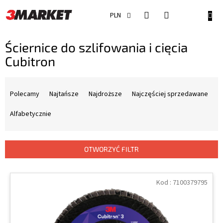
Przejść
do
KOSZ
PLN
treści
Ściernice do szlifowania i cięcia
Cubitron
S
o
Polecamy
Najtańsze
Najdroższe
Najczęściej sprzedawane
r
t
Alfabetycznie
o
w
a
OTWORZYĆ FILTR
n
i
L
e
i
Kod :
7100379795
p
s
r
t
o
a