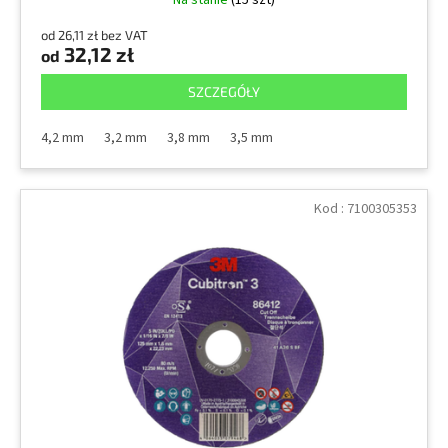
Na stanie
(15 szt)
od 26,11 zł bez VAT
32,12 zł
od
SZCZEGÓŁY
4,2 mm
3,2 mm
3,8 mm
3,5 mm
Kod :
7100305353