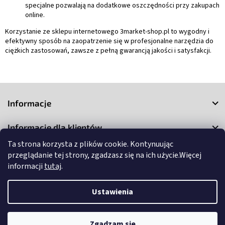
specjalne pozwalają na dodatkowe oszczędności przy zakupach
online.
Korzystanie ze sklepu internetowego 3market-shop.pl to wygodny i
efektywny sposób na zaopatrzenie się w profesjonalne narzędzia do
ciężkich zastosowań, zawsze z pełną gwarancją jakości i satysfakcji.
S
t
Informacje
o
p
Informacje dla klientów
k
a
Ta strona korzysta z plików cookie. Kontynuując
Kontakt
przeglądanie tej strony, zgadzasz się na ich użycie.Więcej
informacji
tutaj
.
Ustawienia
Copyright 2026
3Market
. Wszystkie prawa zastrzeżone.
Edytuj
Zgadzam się