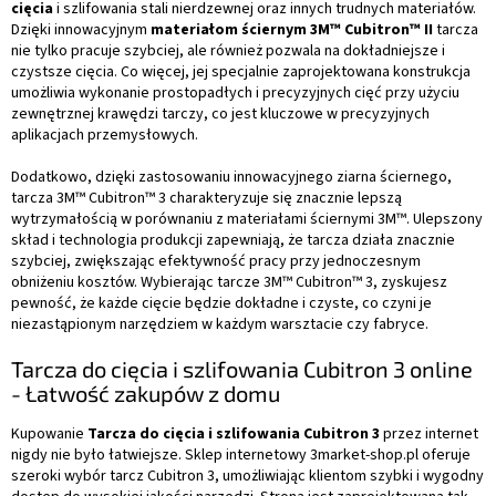
cięcia
i szlifowania stali nierdzewnej oraz innych trudnych materiałów.
Dzięki innowacyjnym
materiałom ściernym 3M™ Cubitron™ II
tarcza
nie tylko pracuje szybciej, ale również pozwala na dokładniejsze i
czystsze cięcia. Co więcej, jej specjalnie zaprojektowana konstrukcja
umożliwia wykonanie prostopadłych i precyzyjnych cięć przy użyciu
zewnętrznej krawędzi tarczy, co jest kluczowe w precyzyjnych
aplikacjach przemysłowych.
Dodatkowo, dzięki zastosowaniu innowacyjnego ziarna ściernego,
tarcza 3M™ Cubitron™ 3 charakteryzuje się znacznie lepszą
wytrzymałością w porównaniu z materiałami ściernymi 3M™. Ulepszony
skład i technologia produkcji zapewniają, że tarcza działa znacznie
szybciej, zwiększając efektywność pracy przy jednoczesnym
obniżeniu kosztów. Wybierając tarcze 3M™ Cubitron™ 3, zyskujesz
pewność, że każde cięcie będzie dokładne i czyste, co czyni je
niezastąpionym narzędziem w każdym warsztacie czy fabryce.
Tarcza do cięcia i szlifowania Cubitron 3 online
- Łatwość zakupów z domu
Kupowanie
Tarcza do cięcia i szlifowania Cubitron 3
przez internet
nigdy nie było łatwiejsze. Sklep internetowy 3market-shop.pl oferuje
szeroki wybór tarcz Cubitron 3, umożliwiając klientom szybki i wygodny