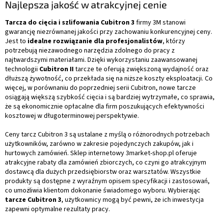
Najlepsza jakość w atrakcyjnej cenie
Tarcza do cięcia i szlifowania Cubitron 3
firmy 3M stanowi
gwarancję niezrównanej jakości przy zachowaniu konkurencyjnej ceny.
Jest to
idealne rozwiązanie dla profesjonalistów
, którzy
potrzebują niezawodnego narzędzia zdolnego do pracy z
najtwardszymi materiałami. Dzięki wykorzystaniu zaawansowanej
technologii
Cubitron II
tarcze te oferują zwiększoną wydajność oraz
dłuższą żywotność, co przekłada się na niższe koszty eksploatacji. Co
więcej, w porównaniu do poprzedniej serii Cubitron, nowe tarcze
osiągają większą szybkość cięcia i są bardziej wytrzymałe, co sprawia,
że są ekonomicznie opłacalne dla firm poszukujących efektywności
kosztowej w długoterminowej perspektywie.
Ceny tarcz Cubitron 3 są ustalane z myślą o różnorodnych potrzebach
użytkowników, zarówno w zakresie pojedynczych zakupów, jak i
hurtowych zamówień. Sklep internetowy 3market-shop.pl oferuje
atrakcyjne rabaty dla zamówień zbiorczych, co czyni go atrakcyjnym
dostawcą dla dużych przedsiębiorstw oraz warsztatów. Wszystkie
produkty są dostępne z wyraźnym opisem specyfikacji i zastosowań,
co umożliwia klientom dokonanie świadomego wyboru. Wybierając
tarcze Cubitron 3
, użytkownicy mogą być pewni, że ich inwestycja
zapewni optymalne rezultaty pracy.