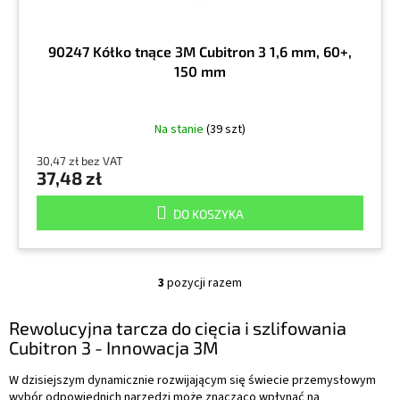
90247 Kółko tnące 3M Cubitron 3 1,6 mm, 60+,
150 mm
Na stanie
(39 szt)
30,47 zł bez VAT
37,48 zł
DO KOSZYKA
3
pozycji razem
K
o
n
Rewolucyjna tarcza do cięcia i szlifowania
t
Cubitron 3 - Innowacja 3M
r
o
W dzisiejszym dynamicznie rozwijającym się świecie przemysłowym
l
wybór odpowiednich narzędzi może znacząco wpłynąć na