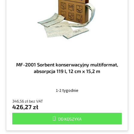
d
p
u
r
k
o
t
d
ó
u
w
k
t
ó
w
MF-2001 Sorbent konserwacyjny multiformat,
absorpcja 119 l, 12 cm x 15,2 m
1-2 tygodnie
346,56 zł bez VAT
426,27 zł
DO KOSZYKA