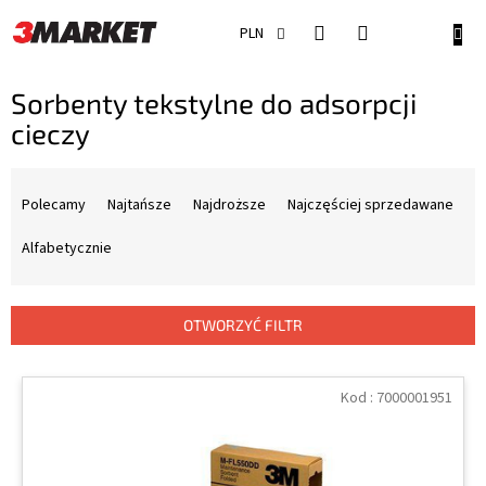
Przejść
do
KOSZ
PLN
treści
Sorbenty tekstylne do adsorpcji
cieczy
S
o
Polecamy
Najtańsze
Najdroższe
Najczęściej sprzedawane
r
t
Alfabetycznie
o
w
a
OTWORZYĆ FILTR
n
i
L
e
i
Kod :
7000001951
p
s
r
t
o
a