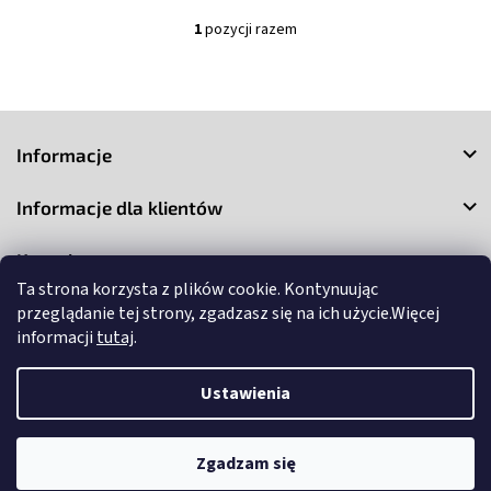
1
pozycji razem
K
o
n
t
S
r
o
t
Informacje
l
o
k
p
i
Informacje dla klientów
k
l
a
i
Kontakt
s
t
Ta strona korzysta z plików cookie. Kontynuując
y
przeglądanie tej strony, zgadzasz się na ich użycie.Więcej
informacji
tutaj
.
Ustawienia
Copyright 2026
3Market
. Wszystkie prawa zastrzeżone.
Edytuj
ustawienia plików cookie
Zgadzam się
Opracował Shoptet