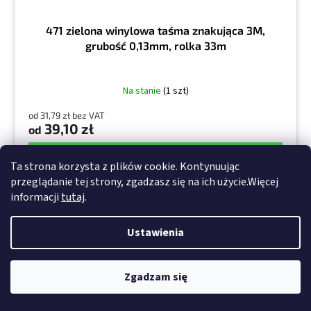
471 zielona winylowa taśma znakująca 3M,
grubość 0,13mm, rolka 33m
Na stanie
(1 szt)
od 31,79 zł bez VAT
39,10 zł
od
SZCZEGÓŁY
Ta strona korzysta z plików cookie. Kontynuując
przeglądanie tej strony, zgadzasz się na ich użycie.Więcej
6 mm
9mm
12 mm
19 mm
25mm
50mm
100mm
informacji
tutaj
.
Ustawienia
Kod :
3M.31.0063
Zgadzam się