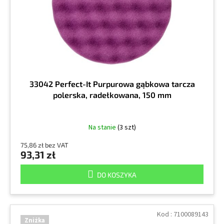
33042 Perfect-It Purpurowa gąbkowa tarcza
polerska, radełkowana, 150 mm
Na stanie
(3 szt)
75,86 zł bez VAT
93,31 zł
DO KOSZYKA
Kod :
7100089143
Zniżka