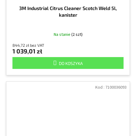
3M Industrial Citrus Cleaner Scotch Weld 5l,
kanister
Na stanie
(2 szt)
844,72 zł bez VAT
1 039,01 zł
DO KOSZYKA
Kod :
7100036093