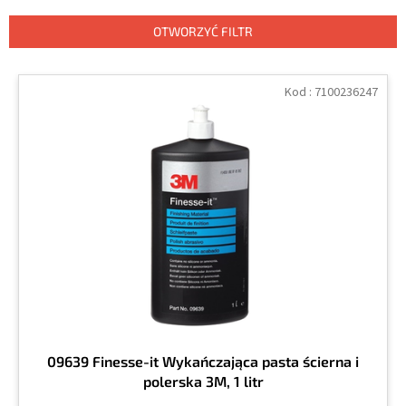
w
a
OTWORZYĆ FILTR
n
i
L
e
i
Kod :
7100236247
p
s
r
t
o
a
d
p
u
r
k
o
t
d
ó
u
w
k
t
ó
w
09639 Finesse-it Wykańczająca pasta ścierna i
polerska 3M, 1 litr