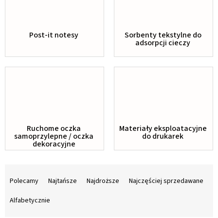
Post-it notesy
Sorbenty tekstylne do
adsorpcji cieczy
Ruchome oczka
Materiały eksploatacyjne
samoprzylepne / oczka
do drukarek
dekoracyjne
S
o
Polecamy
Najtańsze
Najdroższe
Najczęściej sprzedawane
r
t
Alfabetycznie
o