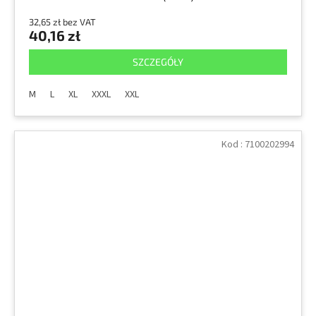
32,65 zł bez VAT
40,16 zł
SZCZEGÓŁY
M
L
XL
XXXL
XXL
Kod :
7100202994