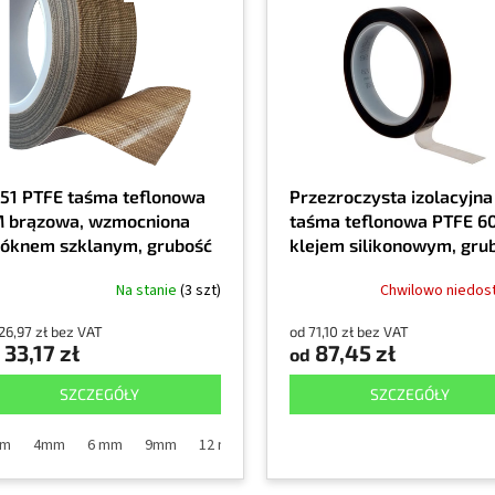
51 PTFE taśma teflonowa
Przezroczysta izolacyjna
 brązowa, wzmocniona
taśma teflonowa PTFE 60
óknem szklanym, grubość
klejem silikonowym, gru
,14mm
0,1 mm
Na stanie
(3 szt)
Chwilowo niedos
26,97 zł bez VAT
od 71,10 zł bez VAT
33,17 zł
87,45 zł
od
SZCZEGÓŁY
SZCZEGÓŁY
mm
4mm
6 mm
9mm
12 mm
19 mm
25mm
50mm