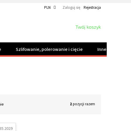
PLN
Zaloguj się
Rejestracja
KOSZYK
Twój koszyk
e
Szlifowanie, polerowanie i cięcie
Inne produkty
nie
2
pozycji razem
35.2029