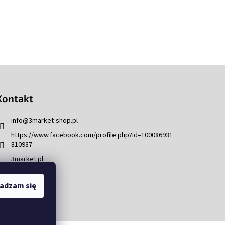
Kontakt
info
@
3market-shop.pl
https://www.facebook.com/profile.php?id=100086931
810937
3market.pl
adzam się