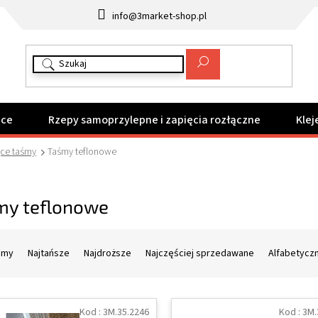
info@3market-shop.pl
ące
Rzepy samoprzylepne i zapięcia rozłączne
Klej
ące taśmy
Taśmy teflonowe
my teflonowe
amy
Najtańsze
Najdroższe
Najczęściej sprzedawane
Alfabetycz
Kod :
3M.35.2246
Kod :
3M.