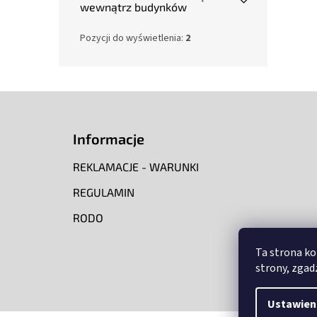
wewnątrz budynków
Pozycji do wyświetlenia:
2
S
t
o
Informacje
p
k
REKLAMACJE - WARUNKI
a
REGULAMIN
RODO
Ta strona ko
strony, zgadz
Ustawien