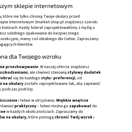
naszym sklepie internetowym
, które nie tylko chronią Twoje okulary przed
lepie internetowym 3market-shop.pl znajdziesz szeroki
 kolorach. Każdy futerał zaprojektowaliśmy z myślą o
ujesz solidnego opakowania do bezpiecznego
korekcyjne, mamy coś idealnego dla Ciebie. Zapraszamy
agających klientów.
ona dla Twojego wzroku
zne przechowywanie
. W naszej ofercie znajdziesz
uszkodzeniami
, ale również stanowią
stylowy dodatek
dobrać
się do każdego
stylu
i
preferencji
, od
i na okulary
zostało zaprojektowane tak, aby zapewnić
y podczas podróży.
iszczenie
i łatwe w utrzymaniu.
Miękkie wnętrze
 również
praktyczny
– łatwo można go
zapakować
do
zne
w każdych okolicznościach. Zapraszamy do
ów na okulary
, które pomogą
chronić Twój wzrok
i