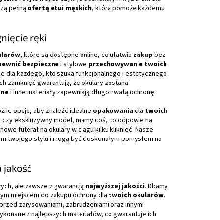
szą pełną
ofertą etui męskich
, która pomoże każdemu
nięcie ręki
ularów
, które są dostępne online, co ułatwia
zakup
bez
pewnić bezpieczne
i stylowe
przechowywanie twoich
lne dla każdego, kto szuka funkcjonalnego i estetycznego
h zamknięć gwarantują, że okulary zostaną
zne
i inne materiały zapewniają długotrwałą ochronę.
żne opcje, aby znaleźć idealne
opakowania
dla
twoich
go, czy ekskluzywny model, mamy coś, co odpowie na
nowe futerał na okulary w ciągu kilku kliknięć. Nasze
eniem twojego stylu i mogą być doskonałym pomysłem na
 jakość
ych, ale zawsze z gwarancją
najwyższej jakości
. Dbamy
alnym miejscem do zakupu ochrony dla
twoich okularów
.
przed zarysowaniami, zabrudzeniami oraz innymi
ykonane z najlepszych materiałów, co gwarantuje ich