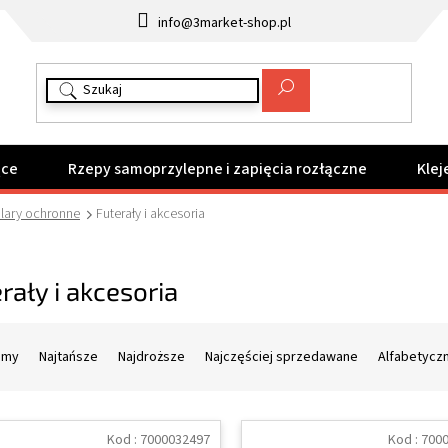
info@3market-shop.pl
ące
Rzepy samoprzylepne i zapięcia rozłączne
Klej
lary ochronne
Futerały i akcesoria
rały i akcesoria
amy
Najtańsze
Najdroższe
Najczęściej sprzedawane
Alfabetycz
Kod :
7000032497
Kod :
700