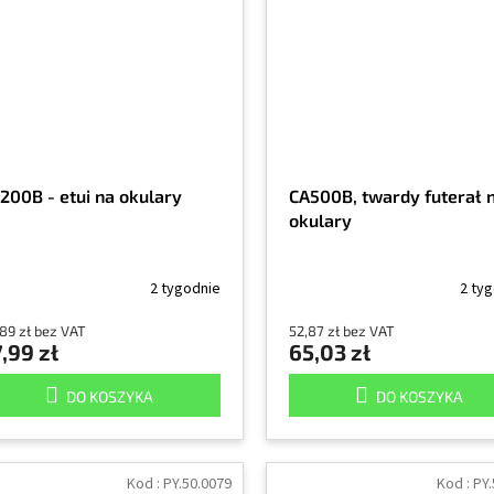
200B - etui na okulary
CA500B, twardy futerał 
okulary
2 tygodnie
2 ty
89 zł bez VAT
52,87 zł bez VAT
,99 zł
65,03 zł
DO KOSZYKA
DO KOSZYKA
Kod :
PY.50.0079
Kod :
PY.