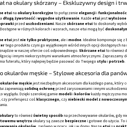
ał na okulary skórzany – Ekskluzywny design i tr
e etui
na
okulary korekcyjne
to połączenie
elegancji
i
funkcjonalnośc
ia
długą żywotność
i
wygodne użytkowanie
. Każde
etui
jest
wyłożone
oprawki
przed
uszkodzeniami
. Nasze
skórzane etui
to doskonały wybór
. Dostępne w różnych kolorach i wzorach, nasze etui mogą być
doskonały
e etui
jest
nie tylko praktyczne
, ale i
modne
. Idealnie komponuje się z
ter
tego produktu czyni go wyjątkowym wśród innych opcji dostępnych na r
 znajdzie w naszej ofercie coś odpowiedniego.
Skórzane etui
to również d
ilgocią i innymi niekorzystnymi warunkami atmosferycznymi. Zapraszamy d
nia futerału, który najlepiej będzie pasować do Twojego
stylu
i
potrzeb
.
do okularów męskie – Stylowe akcesoria dla panó
 okularów męskie
jest niezbędnym akcesorium dla każdego pana, który c
tui zapewniają
solidną ochronę
przed zarysowaniami i innymi uszkodzeni
o wyglądu. Dzięki szerokiej gamie
modeli
i
kolorów
każdy mężczyzna m
, czy preferujesz coś
klasycznego
, czy
niebieski model z nowoczesny
ania.
 okulary
to również
świetny sposób
na przechowywanie okularów, gdy nie
towemu wnętrzu
okulary są zawsze
bezpieczne
i gotowe do użycia. To 
owywania okularów
, zarówno w pracy, jak i w domu. Nasze
etui
są
prakt