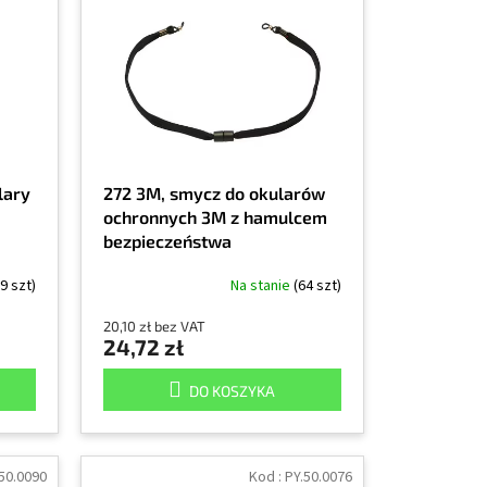
lary
272 3M, smycz do okularów
ochronnych 3M z hamulcem
bezpieczeństwa
(9 szt)
Na stanie
(64 szt)
20,10 zł bez VAT
24,72 zł
DO KOSZYKA
50.0090
Kod :
PY.50.0076