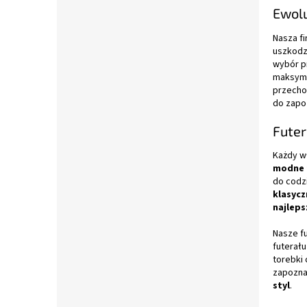
Ewolu
Nasza fi
uszkodz
wybór p
maksyma
przecho
do zapoz
Futer
Każdy w
modne f
do codz
klasyc
najlep
Nasze f
futerał
torebki 
zapozna
styl
.