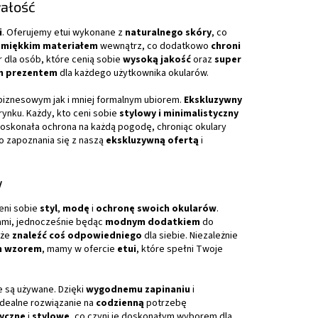
wałość
i
. Oferujemy etui wykonane z
naturalnego skóry
, co
 miękkim materiałem
wewnątrz, co dodatkowo
chroni
 dla osób, które cenią sobie
wysoką jakość
oraz
super
m prezentem
dla każdego użytkownika okularów.
 biznesowym jak i mniej formalnym ubiorem.
Ekskluzywny
ynku. Każdy, kto ceni sobie
stylowy i minimalistyczny
oskonała ochrona na każdą pogodę, chroniąc okulary
o zapoznania się z naszą
ekskluzywną ofertą
i
w
eni sobie
styl
,
modę
i
ochronę swoich okularów
.
ami, jednocześnie będąc
modnym dodatkiem
do
oże
znaleźć coś odpowiedniego
dla siebie. Niezależnie
m wzorem
, mamy w ofercie
etui
, które spełni Twoje
 są używane. Dzięki
wygodnemu zapinaniu
i
idealne rozwiązanie na
codzienną
potrzebę
yczne
i
stylowe
, co czyni je doskonałym wyborem dla