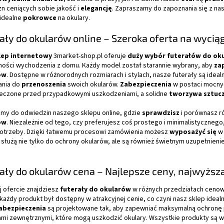
n ceniących sobie jakość i
elegancję
. Zapraszamy do zapoznania się z na
 idealne
pokrowce
na okulary.
ały do okularów online – Szeroka oferta na wyciąg
lep internetowy
3market-shop.pl oferuje
duży wybór
futerałów do ok
ności wychodzenia z domu. Każdy model został starannie wybrany, aby
za
ów
. Dostępne w różnorodnych rozmiarach i stylach, nasze futerały są idea
ania do
przenoszenia
swoich okularów.
Zabezpieczenia
w postaci mocnyc
eczone przed przypadkowymi uszkodzeniami, a solidne
tworzywa sztuc
my do odwiedzin naszego sklepu online, gdzie
sprawdzisz
i porównasz ró
ów
. Niezależnie od tego, czy preferujesz coś prostego i minimalistyczne
otrzeby. Dzięki łatwemu procesowi zamówienia możesz
wyposażyć się
w 
y służą nie tylko do ochrony okularów, ale są również świetnym uzupełni
.
ały do okularów cena – Najlepsze ceny, najwyższa
j ofercie znajdziesz
futerały do okularów
w różnych przedziałach cenow
 każdy produkt był dostępny w atrakcyjnej cenie, co czyni nasz sklep ide
abezpieczenia
są projektowane tak, aby zapewniać maksymalną ochronę 
ami zewnętrznymi, które mogą uszkodzić okulary. Wszystkie produkty są w