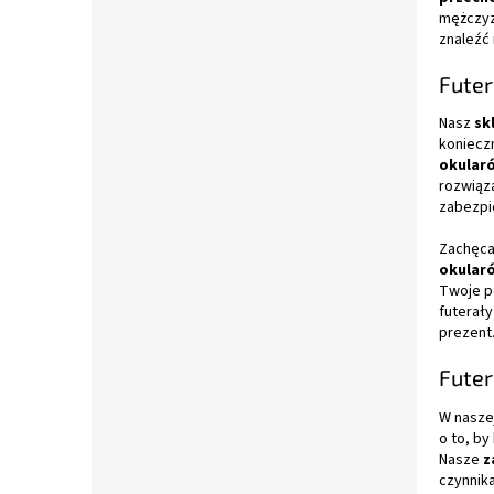
mężczyz
znaleźć
Futer
Nasz
sk
koniecz
okular
rozwiąz
zabezpi
Zachęca
okular
Twoje p
futerał
prezent
Futer
W nasze
o to, by
Nasze
z
czynnik