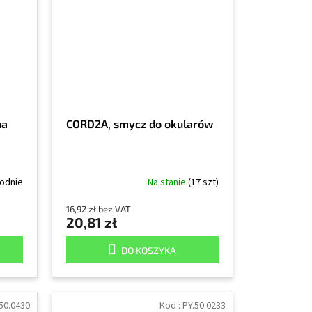
na
CORD2A, smycz do okularów
godnie
Na stanie
(17 szt)
16,92 zł bez VAT
20,81 zł
DO KOSZYKA
50.0430
Kod :
PY.50.0233