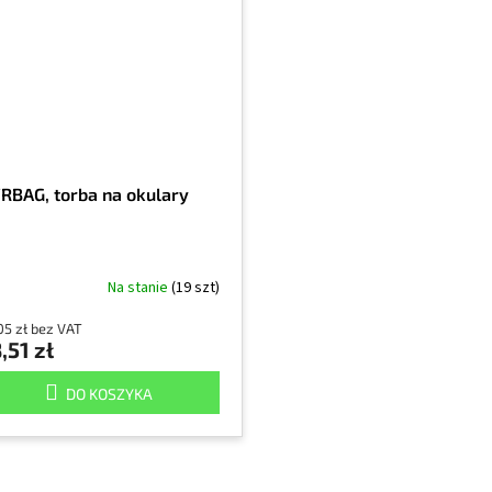
RBAG, torba na okulary
Na stanie
(19 szt)
05 zł bez VAT
,51 zł
DO KOSZYKA
K