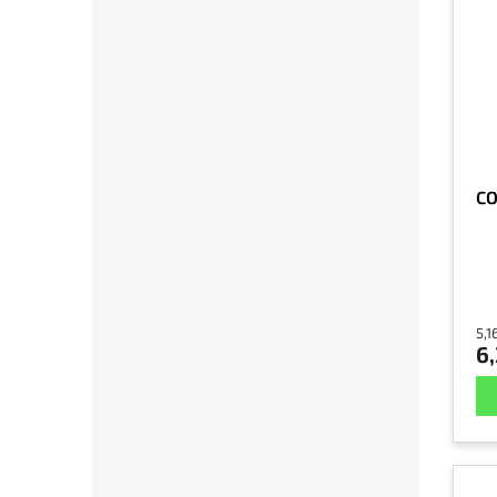
CO
5,1
6,