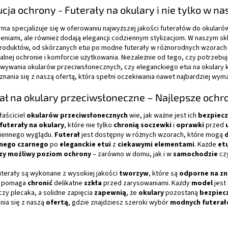
o
cja ochrony - Futerały na okulary i nie tylko w 
n
t
rma specjalizuje się w oferowaniu najwyższej jakości futerałów do okularów
r
eniami, ale również dodają elegancji codziennym stylizacjom. W naszym sk
o
roduktów, od skórzanych etui po modne futerały w różnorodnych wzorach i
l
lnej ochronie i komforcie użytkowania. Niezależnie od tego, czy potrzeb
k
wywania okularów przeciwsłonecznych, czy eleganckiego etui na okulary 
i
nania się z naszą ofertą, która spełni oczekiwania nawet najbardziej wym
l
i
ał na okulary przeciwsłoneczne – Najlepsze ochr
s
t
łaściciel
okularów przeciwsłonecznych
wie, jak ważne jest ich
bezpiec
y
uterały na okulary
, które nie tylko
chronią soczewki
i
oprawki
przed
iennego wyglądu.
Futerał
jest dostępny w różnych wzorach, które mogą
znego czarnego
po
eleganckie etui
z
ciekawymi elementami
. Każde
etu
szy możliwy poziom ochrony
– zarówno w domu, jak i w
samochodzie
cz
uterały są wykonane z wysokiej jakości
tworzyw
, które są
odporne na zn
u pomaga
chronić
delikatne
szkła
przed zarysowaniami. Każdy
model
jest
czy plecaka, a solidne zapięcia
zapewnią
, że
okulary
pozostaną
bezpiec
nia się z naszą
ofertą
, gdzie znajdziesz szeroki wybór
modnych futerał