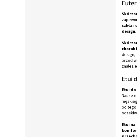
Futer
Skórzan
zapewn
szkła
i
design
Skórzan
charak
design,
przed w
znalezie
Etui 
Etui do
Nasze e
męskieg
od tego
oczekiw
Etui na
komfor
przech