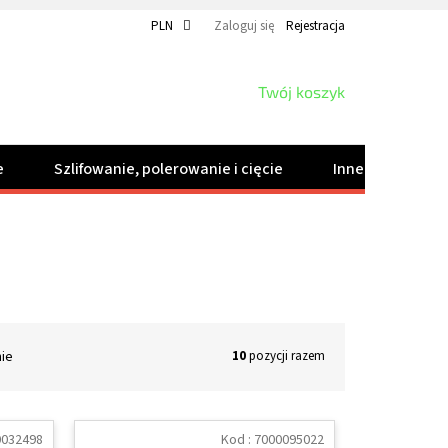
PLN
Zaloguj się
Rejestracja
KOSZYK
Twój koszyk
e
Szlifowanie, polerowanie i cięcie
Inne produkty
nie
10
pozycji razem
0032498
Kod :
7000095022