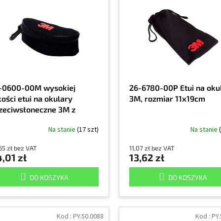
-0600-00M wysokiej
26-6780-00P Etui na oku
kości etui na okulary
3M, rozmiar 11x19cm
zeciwsłoneczne 3M z
mkiem błyskawicznym
Na stanie
(17 szt)
Na stanie
65 zł bez VAT
11,07 zł bez VAT
,01 zł
13,62 zł
DO KOSZYKA
DO KOSZYKA
Kod :
PY.50.0088
Kod :
PY.