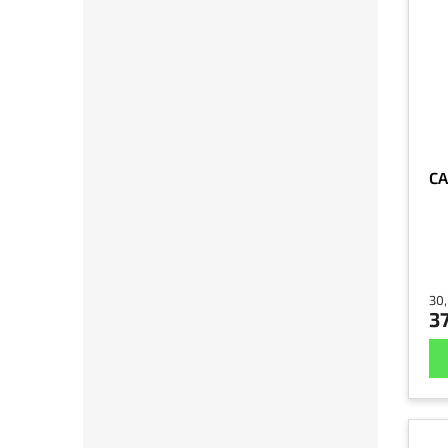
CA
30,
37