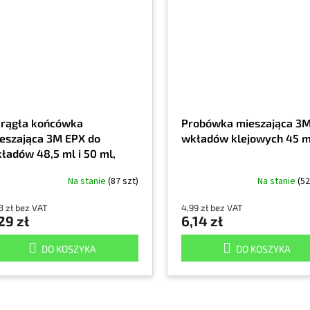
rągła końcówka
Probówka mieszająca 3M
eszająca 3M EPX do
wkładów klejowych 45 m
ładów 48,5 ml i 50 ml,
ała
Na stanie
(87 szt)
Na stanie
(52
3 zł bez VAT
4,99 zł bez VAT
29 zł
6,14 zł
DO KOSZYKA
DO KOSZYKA
K