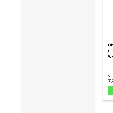
Ok
mi
wk
bi
5,9
7,