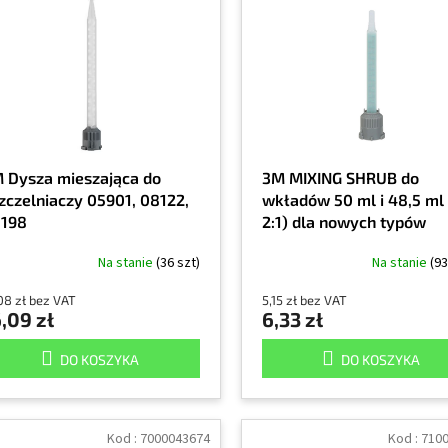
 Dysza mieszająca do
3M MIXING SHRUB do
zczelniaczy 05901, 08122,
wkładów 50 ml i 48,5 ml (
198
2:1) dla nowych typów
wkładów
Na stanie
(36 szt)
Na stanie
(93
08 zł bez VAT
5,15 zł bez VAT
,09 zł
6,33 zł
DO KOSZYKA
DO KOSZYKA
Kod :
7000043674
Kod :
710