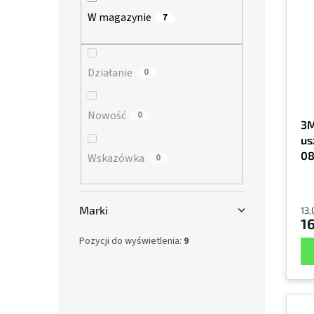
s
a
n
W magazynie
7
t
n
y
a
i
p
e
r
Działanie
p
0
o
r
d
o
Nowość
0
u
d
3M
k
u
us
t
k
08
Wskazówka
0
ó
t
w
ó
w
Marki
13,
16
Pozycji do wyświetlenia:
9