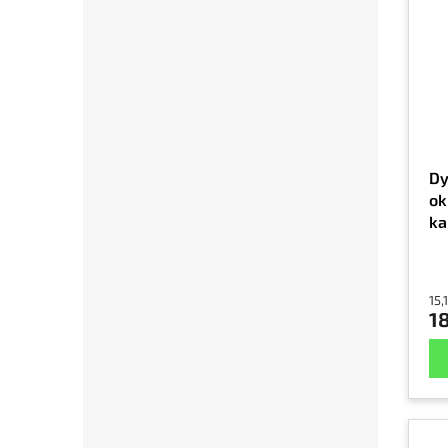
Dy
ok
ka
15,
18