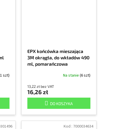
EPX końcówka mieszająca
ml
3M okrągła, do wkładów 490
ml, pomarańczowa
1 szt)
Na stanie
(6 szt)
13,22 zł bez VAT
16,26 zł
DO KOSZYKA
0301496
Kod :
7000034634