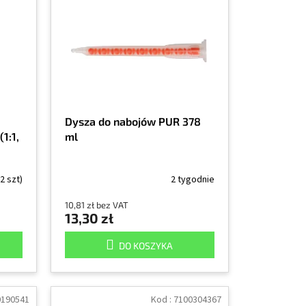
Dysza do nabojów PUR 378
1:1,
ml
2 szt)
2 tygodnie
10,81 zł bez VAT
13,30 zł
DO KOSZYKA
0190541
Kod :
7100304367