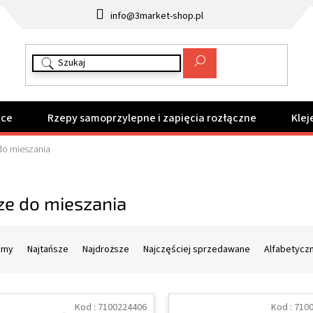
info@3market-shop.pl
ące
Rzepy samoprzylepne i zapięcia rozłączne
Klej
do mieszania
ze do mieszania
amy
Najtańsze
Najdroższe
Najczęściej sprzedawane
Alfabetycz
Kod :
7100224406
Kod :
710