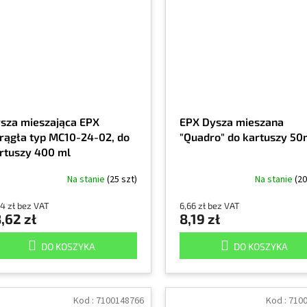
sza mieszająca EPX
EPX Dysza mieszana
rągła typ MC10-24-02, do
"Quadro" do kartuszy 50
rtuszy 400 ml
Na stanie
(25 szt)
Na stanie
(20
14 zł bez VAT
6,66 zł bez VAT
,62 zł
8,19 zł
DO KOSZYKA
DO KOSZYKA
Kod :
7100148766
Kod :
710