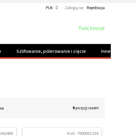
PLN
Zaloguj się
Rejestracja
KOSZYK
Twój koszyk
e
Szlifowanie, polerowanie i cięcie
Inne produkty
nie
9
pozycji razem
0262488
Kod :
7000031234