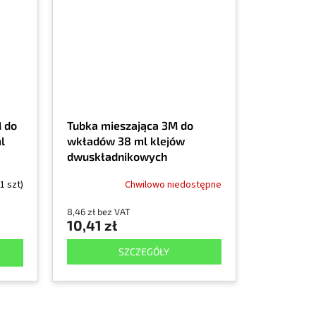
 do
Tubka mieszająca 3M do
l
wkładów 38 ml klejów
dwuskładnikowych
1 szt)
Chwilowo niedostępne
8,46 zł bez VAT
10,41 zł
SZCZEGÓŁY