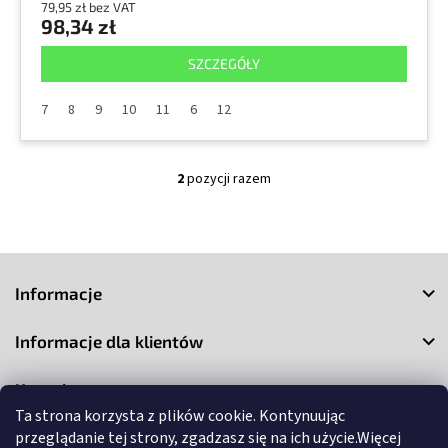
79,95 zł bez VAT
98,34 zł
SZCZEGÓŁY
7
8
9
10
11
6
12
2
pozycji razem
K
o
n
t
S
r
o
t
Informacje
l
o
k
p
i
Informacje dla klientów
k
l
a
i
Kontakt
s
t
Ta strona korzysta z plików cookie. Kontynuując
y
przeglądanie tej strony, zgadzasz się na ich użycie.Więcej