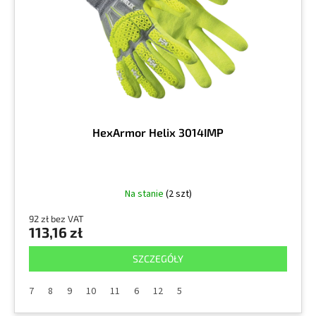
r
k
o
t
d
ó
u
w
k
t
ó
w
HexArmor Helix 3014IMP
Na stanie
(2 szt)
92 zł bez VAT
113,16 zł
SZCZEGÓŁY
7
8
9
10
11
6
12
5