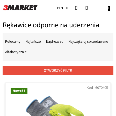
Przejść
do
KOSZ
PLN
treści
Rękawice odporne na uderzenia
S
o
Polecamy
Najtańsze
Najdroższe
Najczęściej sprzedawane
r
t
Alfabetycznie
o
w
a
OTWORZYĆ FILTR
n
i
L
e
i
Kod :
6070405
Nowość
p
s
r
t
o
a
d
p
u