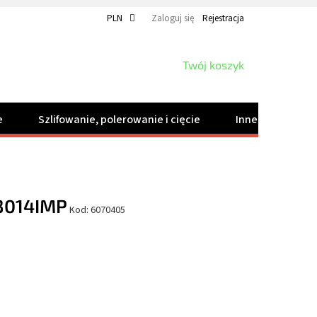
PLN
Zaloguj się
Rejestracja
KOSZYK
Twój koszyk
e
Szlifowanie, polerowanie i cięcie
Inne produkty
3014IMP
Kod:
6070405