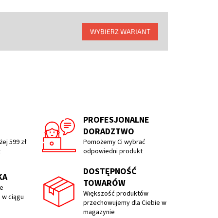
WYBIERZ WARIANT
PROFESJONALNE
DORADZTWO
ej 599 zł
Pomożemy Ci wybrać
t
odpowiedni produkt
DOSTĘPNOŚĆ
KA
TOWARÓW
e
Większość produktów
 w ciągu
przechowujemy dla Ciebie w
magazynie