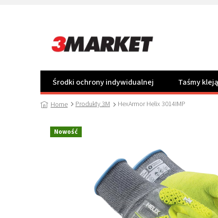
Przejść
do
treści
Środki ochrony indywidualnej
Taśmy klej
Produkty 3M
HexArmor Helix 3014IMP
Home
Nowość