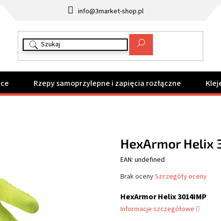
info@3market-shop.pl
ące
Rzepy samoprzylepne i zapięcia rozłączne
Klej
HexArmor Helix 
EAN: undefined
Średnia
Brak oceny
Szczegóły oceny
ocena
produktu
HexArmor Helix 3014IMP
wynosi
Informacje szczegółowe
0,0