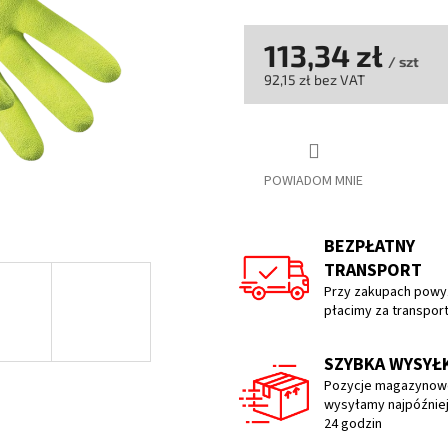
na
5
gwiazdek.
113,34 zł
/ szt
92,15 zł bez VAT
Cena
jednostkowa:
POWIADOM MNIE
BEZPŁATNY
TRANSPORT
Przy zakupach powyż
płacimy za transpor
SZYBKA WYSYŁ
Pozycje magazynow
wysyłamy najpóźniej
24 godzin