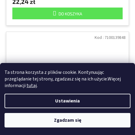
22,24 zł
DO KOSZYKA
Kod :
7100139848
Ta strona korzysta z plików cookie. Kontynuując
przeglądanie tej strony, zgadzasz się na ich użycie.Więcej
informacji
tutaj
.
Ustawienia
Zgadzam się
08080 Uniwersalny klej w sprayu 500ml, do
klejenia tapicerki, dywanów, obić, pianki na