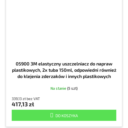
05900 3M elastyczny uszczelniacz do napraw
plastikowych, 2x tuba 150ml, odpowiedni również
do klejenia zderzaków i innych plastikowych
części karoserii
Na stanie
(5 szt)
339,13 zł bez VAT
417,13 zł
DO KOSZYKA