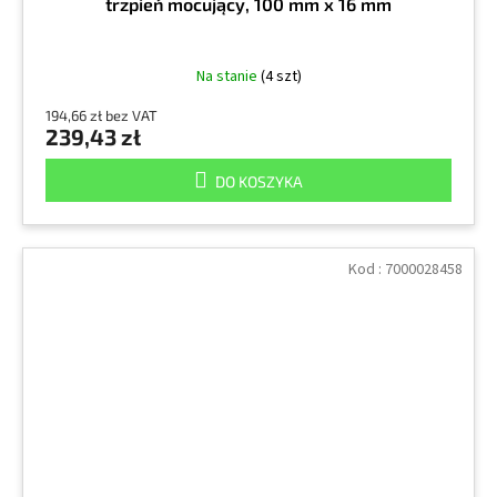
trzpień mocujący, 100 mm x 16 mm
Na stanie
(4 szt)
194,66 zł bez VAT
239,43 zł
DO KOSZYKA
Kod :
7000028458