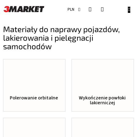
Przejść
do
KOSZ
PLN
treści
Materiały do naprawy pojazdów,
lakierowania i pielęgnacji
samochodów
Polerowanie orbitalne
Wykończenie powłoki
lakierniczej