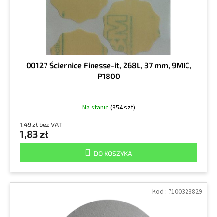
ó
u
w
k
t
ó
w
00127 Ściernice Finesse-it, 268L, 37 mm, 9MIC,
P1800
Na stanie
(354 szt)
1,49 zł bez VAT
1,83 zł
DO KOSZYKA
Kod :
7100323829