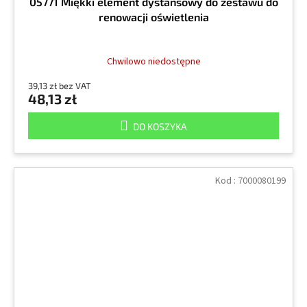
05771 Miękki element dystansowy do zestawu do
renowacji oświetlenia
Chwilowo niedostępne
39,13 zł bez VAT
48,13 zł
DO KOSZYKA
Kod :
7000080199