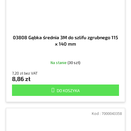
03808 Gąbka średnia 3M do szlifu zgrubnego 115
x 140 mm
Na stanie
(30 szt)
7,20 zł bez VAT
8,86 zł
DO KOSZYKA
Kod :
7000043358