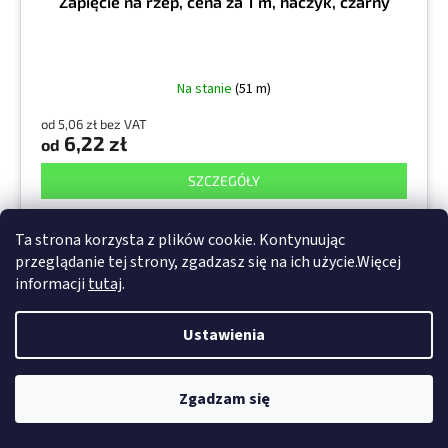
Zapięcie na rzep, cena za 1 m, haczyk, czarny
Na stanie
(51 m)
od 5,06 zł bez VAT
6,22 zł
od
SZCZEGÓŁY
25mm
50mm
Ta strona korzysta z plików cookie. Kontynuując
przeglądanie tej strony, zgadzasz się na ich użycie.Więcej
informacji
tutaj
.
Kod :
3M.35.1658
Ustawienia
Zgadzam się