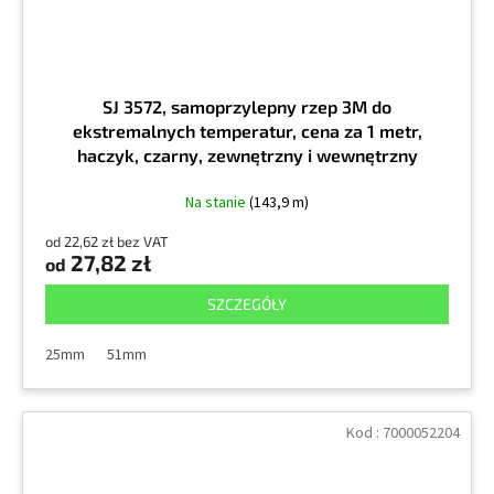
SJ 3572, samoprzylepny rzep 3M do
ekstremalnych temperatur, cena za 1 metr,
haczyk, czarny, zewnętrzny i wewnętrzny
Na stanie
(143,9 m)
od 22,62 zł bez VAT
27,82 zł
od
SZCZEGÓŁY
25mm
51mm
Kod :
7000052204