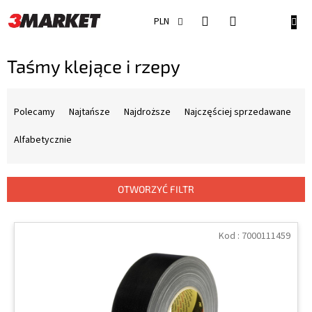
Przejść
do
KOSZ
PLN
treści
Taśmy klejące i rzepy
S
o
Polecamy
Najtańsze
Najdroższe
Najczęściej sprzedawane
r
t
Alfabetycznie
o
w
a
OTWORZYĆ FILTR
n
i
L
e
i
Kod :
7000111459
p
s
r
t
o
a
d
p
u