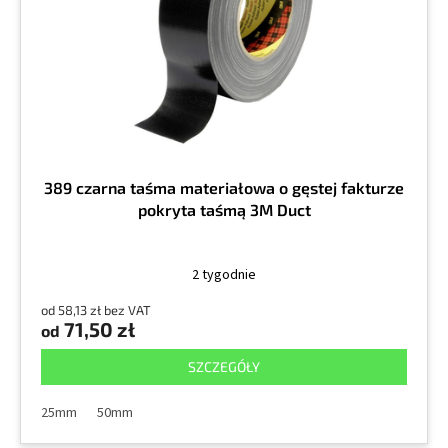
r
k
o
t
d
ó
u
w
k
t
ó
w
389 czarna taśma materiałowa o gęstej fakturze
pokryta taśmą 3M Duct
2 tygodnie
od 58,13 zł bez VAT
71,50 zł
od
SZCZEGÓŁY
25mm
50mm