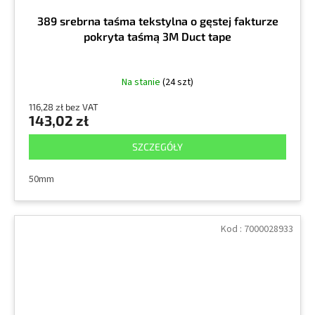
389 srebrna taśma tekstylna o gęstej fakturze
pokryta taśmą 3M Duct tape
Na stanie
(24 szt)
116,28 zł bez VAT
143,02 zł
SZCZEGÓŁY
50mm
Kod :
7000028933