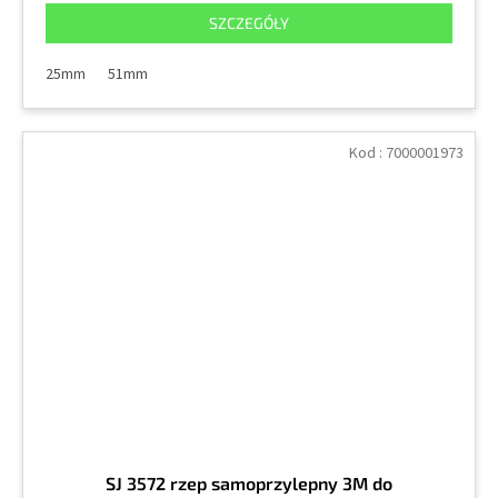
SZCZEGÓŁY
25mm
51mm
Kod :
7000001973
SJ 3572 rzep samoprzylepny 3M do