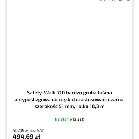
Kod :
7100342254
Safety-Walk 710 bardzo gruba taśma
antypoślizgowa do ciężkich zastosowań, czarna,
szerokość 51 mm, rolka 18,3 m
Na stanie
(2 szt)
402,19 zł bez VAT
494,69 zł