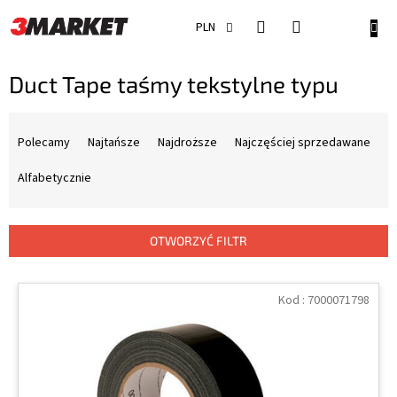
Przejść
do
KOSZ
PLN
treści
Duct Tape taśmy tekstylne typu
S
o
Polecamy
Najtańsze
Najdroższe
Najczęściej sprzedawane
r
t
Alfabetycznie
o
w
a
OTWORZYĆ FILTR
n
i
L
e
i
Kod :
7000071798
p
s
r
t
o
a
d
p
u