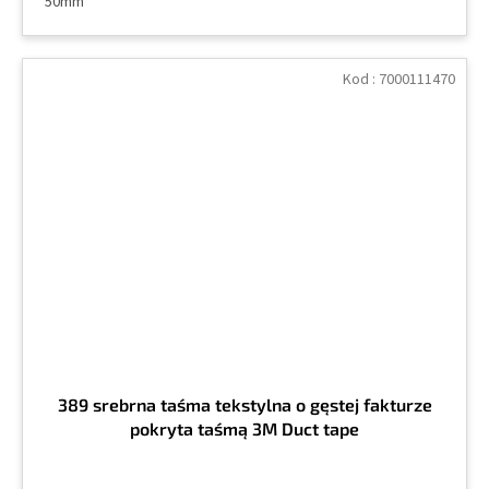
50mm
Kod :
7000111470
389 srebrna taśma tekstylna o gęstej fakturze
pokryta taśmą 3M Duct tape