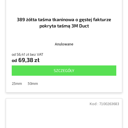
389 żółta taśma tkaninowa o gęstej fakturze
pokryta taśmą 3M Duct
Anulowane
od 56,41 zł bez VAT
69,38 zł
od
SZCZEGÓŁY
25mm
50mm
Kod :
7100263683