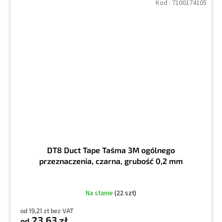
Kod :
7100174105
DT8 Duct Tape Taśma 3M ogólnego
przeznaczenia, czarna, grubość 0,2 mm
Na stanie
(22 szt)
od 19,21 zł bez VAT
23,63 zł
od