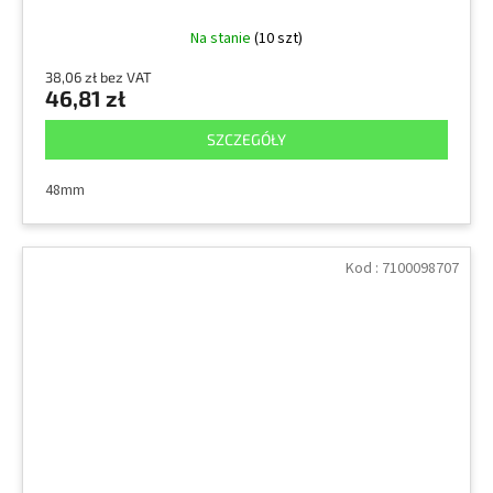
Na stanie
(10 szt)
38,06 zł bez VAT
46,81 zł
SZCZEGÓŁY
48mm
Kod :
7100098707