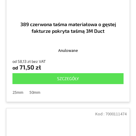
389 czerwona taśma materiałowa o gęstej
fakturze pokryta taśmą 3M Duct
Anulowane
od 58,13 zł bez VAT
71,50 zł
od
SZCZEGÓŁY
25mm
50mm
Kod :
7000111474