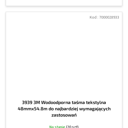
Kod :
7000028933
3939 3M Wodoodporna taśma tekstylna
48mmx54.8m do najbardziej wymagających
zastosowań
Na stanie
(20 szt)