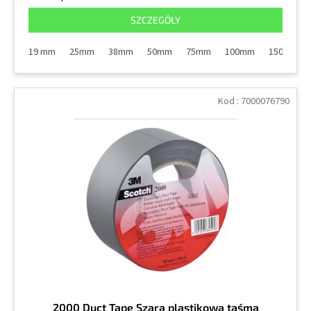
SZCZEGÓŁY
19 mm
25mm
38mm
50mm
75mm
100mm
150mm
Kod :
7000076790
2000 Duct Tape Szara plastikowa taśma