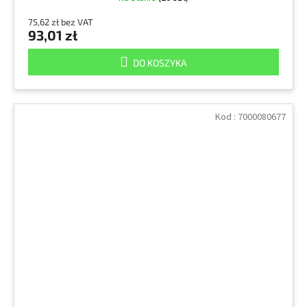
75,62 zł bez VAT
93,01 zł
DO KOSZYKA
Kod :
7000080677