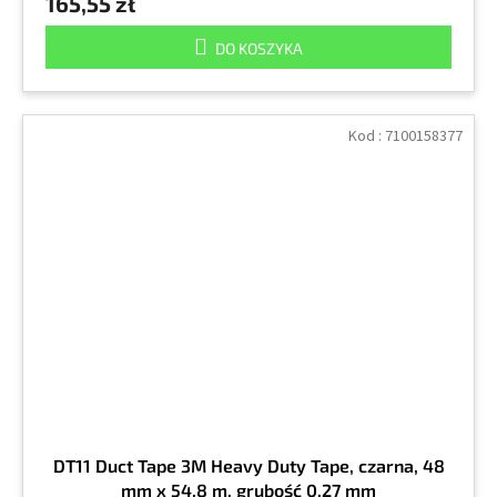
165,55 zł
DO KOSZYKA
Kod :
7100158377
DT11 Duct Tape 3M Heavy Duty Tape, czarna, 48
mm x 54,8 m, grubość 0,27 mm