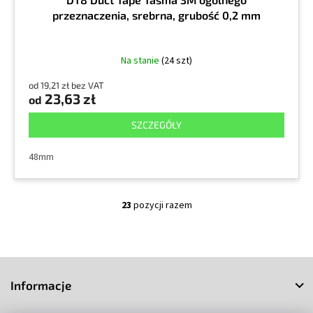
przeznaczenia, srebrna, grubość 0,2 mm
Na stanie
(24 szt)
od 19,21 zł bez VAT
23,63 zł
od
SZCZEGÓŁY
48mm
23
pozycji razem
K
o
n
t
S
r
o
t
Informacje
l
o
k
p