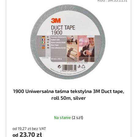
Kod :
3M.35.1151
1900 Uniwersalna taśma tekstylna 3M Duct tape,
roll 50m, silver
Na stanie
(2 szt)
od 19,27 zł bez VAT
23,70 zł
od