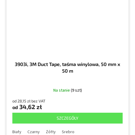
3903i, 3M Duct Tape, taśma winylowa, 50 mm x
50 m
Na stanie
(9 szt)
od 28,15 zł bez VAT
34,62 zł
od
SZCZEGÓŁY
Biały
Czarny
Żółty
Srebro