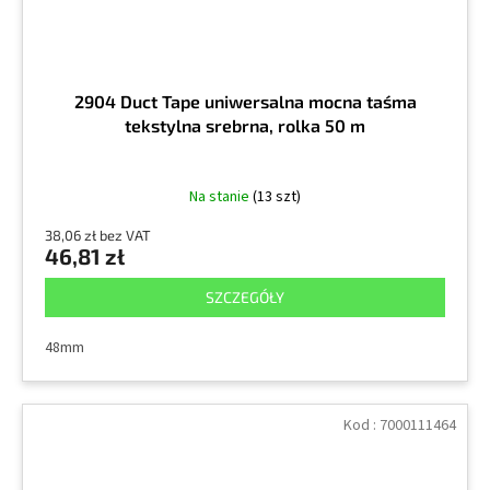
2904 Duct Tape uniwersalna mocna taśma
tekstylna srebrna, rolka 50 m
Na stanie
(13 szt)
38,06 zł bez VAT
46,81 zł
SZCZEGÓŁY
48mm
Kod :
7000111464