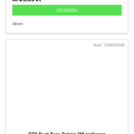
SZCZEGÓŁY
48mm
Kod :
7100158365
DT8 Duct Tape Taśma 3M ogólnego