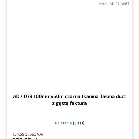
Kod :
AD.31.0067
AD 4079 100mmx50m czarna tkanina Taśma duct
z gęstą fakturą
Na stanie
(1 szt)
134,59 zł bez VAT