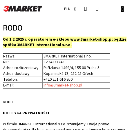
Przejść
do
KOSZ
PLN
treści
RODO
Od 1.2.2025 r. operatorem e-sklepu www.3market-shop.pl będzie
spółka 3MARKET International s.r.o.
Nazwa:
3MARKET International s.r.o.
NIP
CZ24137243
Adres rozliczeniowy:
Pařízkova 1499/4, 155 00 Praha 5
Adres dostawy:
Kopaninská 73, 252 25 Ořech
Telefon:
+420 251 616 950
E-mail:
info@3market-shop.pl
RODO
POLITYKA PRYWATNOŚCI
W firmie 3MARKET International s.r.o. szanujemy Twoje prawo
do prywatności. Na tej stronie znajdziesz nasze stanowisko w sprawie