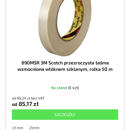
d
p
u
r
k
o
t
d
ó
u
w
k
t
ó
w
890MSR 3M Scotch przezroczysta taśma
wzmocniona włóknem szklanym, rolka 50 m
Na stanie
(5 szt)
od 69,24 zł bez VAT
85,17 zł
od
SZCZEGÓŁY
19 mm
25mm