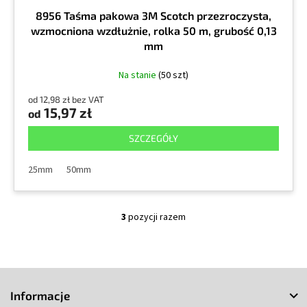
8956 Taśma pakowa 3M Scotch przezroczysta,
wzmocniona wzdłużnie, rolka 50 m, grubość 0,13
mm
Na stanie
(50 szt)
od 12,98 zł bez VAT
15,97 zł
od
SZCZEGÓŁY
25mm
50mm
3
pozycji razem
K
o
n
t
S
r
o
t
Informacje
l
o