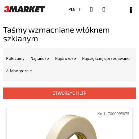
Przejść
do
KOSZ
PLN
treści
Taśmy wzmacniane włóknem
szklanym
S
o
Polecamy
Najtańsze
Najdroższe
Najczęściej sprzedawane
r
t
Alfabetycznie
o
w
a
OTWORZYĆ FILTR
n
i
L
e
i
Kod :
7000095875
p
s
r
t
o
a