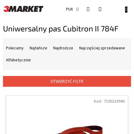
Przejść
do
KOSZ
PLN
treści
Uniwersalny pas Cubitron II 784F
S
o
Polecamy
Najtańsze
Najdroższe
Najczęściej sprzedawane
r
t
Alfabetycznie
o
w
a
OTWORZYĆ FILTR
n
i
L
e
i
Kod :
7100218940
p
s
r
t
o
a
d
p
u