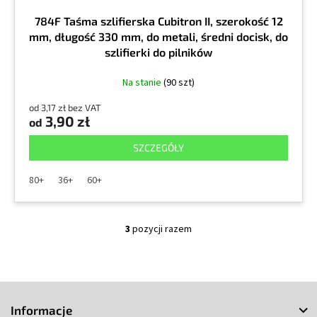
784F Taśma szlifierska Cubitron II, szerokość 12
mm, długość 330 mm, do metali, średni docisk, do
szlifierki do pilników
Na stanie
(90 szt)
od 3,17 zł bez VAT
3,90 zł
od
SZCZEGÓŁY
80+
36+
60+
3
pozycji razem
K
o
n
t
S
r
o
t
Informacje
l