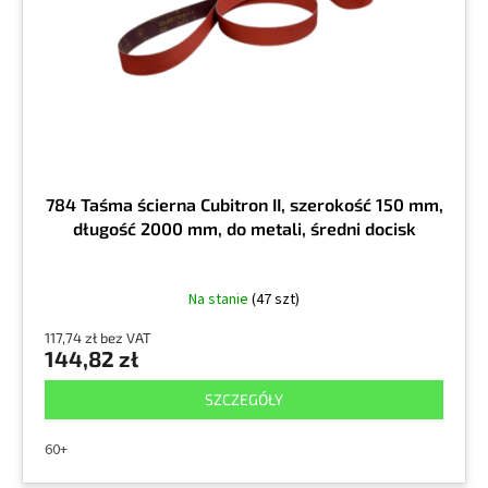
r
k
o
t
d
ó
u
w
k
t
ó
w
784 Taśma ścierna Cubitron II, szerokość 150 mm,
długość 2000 mm, do metali, średni docisk
Na stanie
(47 szt)
117,74 zł bez VAT
144,82 zł
SZCZEGÓŁY
60+