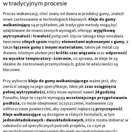
w tradycyjnym procesie
Proces wulkanizacji, choć znany od dawna w produkcji gumy, znalazł
nowe zastosowanie w technologiach klejowych.
Kleje do gumy
wulkanizujący
są przykładem, jak tradycyjne metody mogą być
adaptowane do nowoczesnych wymagań, oferując
wyjątkową
wytrzymałość
i
trwałość
połączeń. Użycie takiego kleju umożliwia
tworzenie
silnych spoin
między
elementami wykonanymi z gumy
, a
także
łączenie gumy z innymi materiałami
, takimi jak metal czy
drewno. Istotnym atutem jest
krótki czas wiązania
oraz
odporność
na wysokie temperatury
i
ścieranie
, co sprawia, że kleje te są
idealne do zastosowań przemysłowych, gdzie te właściwości są
kluczowe.
Przy wyborze
kleju do gumy wulkanizującego
ważne jest, aby
zwrócić uwagę na jego specyfikacje, takie jak
czas osiągnięcia
pełnej wytrzymałości
, który może wynosić nawet
24 godziny
.
Ponadto, kleje te często wymagają
wcześniejszego przygotowania
podłoża
, co może obejmować oczyszczenie, matowienie czy
odtłuszczanie powierzchni, aby zapewnić najlepszą
przyczepność
.
Kleje wulkanizujące
są dostępne w różnych formułach, w tym
jednoskładnikowych
i
dwuskładnikowych
, które można dobierać w
zależności od specyficznych potrzeb projektu, co czyni je
wszechstronnym rozwiązaniem dla wielu wyzwań inżynieryjnych i