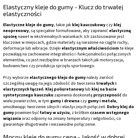
Elastyczny kleje do gumy - Klucz do trwałej
elastyczności
Elastyczne kleje do gumy
, takie jak
klej kauczukowy
czy
klej
neoprenowy
, są specjalnie formułowane, aby zapewnić
elastyczną
spoinę
nawet w ekstremalnych warunkach. Ich zastosowanie jest
kluczowe w miejscach, gdzie materiały są narażone na ciągłe ruchy,
deformacje lub wibracje. Dzięki
elastycznym właściwościom
te kleje
pozwalają na zachowanie integralności i funkcjonalności połączonych
elementów, co jest niezbędne w branżach takich jak motoryzacja,
budownictwo czy produkcja sprzętu sportowego.
Przy wyborze
elastycznego kleju do gumy
należy zwrócić
szczególną uwagę na jego zdolność do tworzenia
trwałych i
elastycznych łączeń
.
Klej poliuretanowy
lub
klej na bazie
syntetycznego kauczuku
zapewnia doskonałą
przyczepność
do
wielu powierzchni, w tym
gumy i drewna
czy
gumy i metalu
,
umożliwiając tworzenie silnych i elastycznych połączeń.
Dobry klej do
gumy
powinien być
łatwy w użyciu
, z krótkim
czasem wstępnego
wiązania
oraz odporny na zmiany temperatury i wilgotności, co
gwarantuje długotrwałe i niezawodne połączenie.
Mocny kleje do gumy cena - Jakość w dobrej