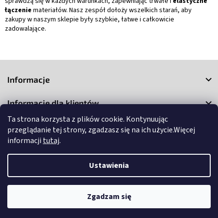
sprawdzą się w każdych warunkach, zapewniając trwałe i
elastyczne
łączenie
materiałów. Nasz zespół dołoży wszelkich starań, aby
zakupy w naszym sklepie były szybkie, łatwe i całkowicie
zadowalające.
S
t
Informacje
o
p
Informacje dla klientów
k
a
Ta strona korzysta z plików cookie. Kontynuując
Kontakt
przeglądanie tej strony, zgadzasz się na ich użycie.Więcej
informacji
tutaj
.
Ustawienia
Copyright 2026
3Market
. Wszystkie prawa zastrzeżone.
Edytuj
Zgadzam się
ustawienia plików cookie