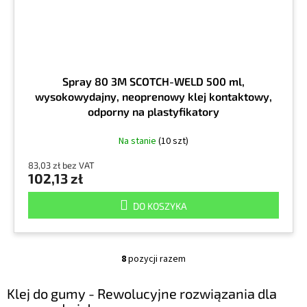
Spray 80 3M SCOTCH-WELD 500 ml,
wysokowydajny, neoprenowy klej kontaktowy,
odporny na plastyfikatory
Na stanie
(10 szt)
83,03 zł bez VAT
102,13 zł
DO KOSZYKA
8
pozycji razem
K
o
n
Klej do gumy - Rewolucyjne rozwiązania dla
t