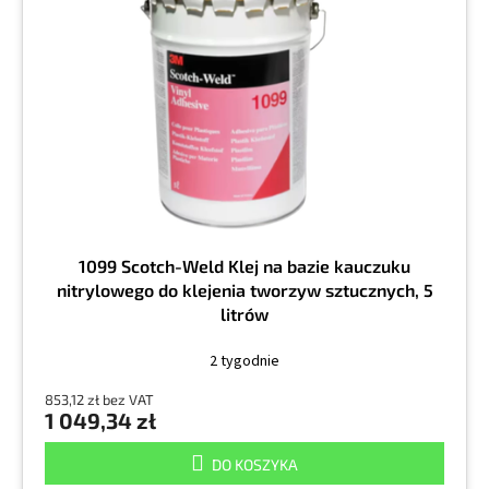
o
a
d
p
u
r
k
o
t
d
ó
u
w
k
t
ó
w
1099 Scotch-Weld Klej na bazie kauczuku
nitrylowego do klejenia tworzyw sztucznych, 5
litrów
2 tygodnie
853,12 zł bez VAT
1 049,34 zł
DO KOSZYKA