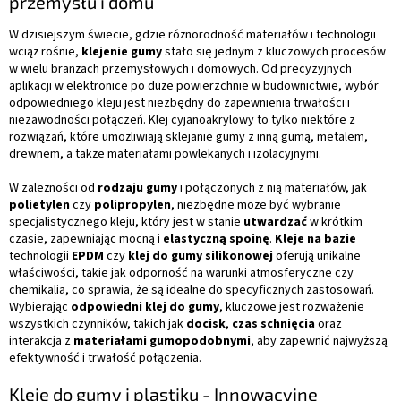
przemysłu i domu
r
o
W dzisiejszym świecie, gdzie różnorodność materiałów i technologii
l
wciąż rośnie,
klejenie gumy
stało się jednym z kluczowych procesów
k
w wielu branżach przemysłowych i domowych. Od precyzyjnych
i
aplikacji w elektronice po duże powierzchnie w budownictwie, wybór
l
odpowiedniego kleju jest niezbędny do zapewnienia trwałości i
i
niezawodności połączeń.
Klej cyjanoakrylowy to tylko niektóre z
s
rozwiązań, które umożliwiają sklejanie gumy z inną gumą, metalem,
t
drewnem, a także materiałami powlekanych i izolacyjnymi.
y
W zależności od
rodzaju gumy
i połączonych z nią materiałów, jak
polietylen
czy
polipropylen
, niezbędne może być wybranie
specjalistycznego kleju, który jest w stanie
utwardzać
w krótkim
czasie, zapewniając mocną i
elastyczną spoinę
.
Kleje na bazie
technologii
EPDM
czy
klej do gumy silikonowej
oferują unikalne
właściwości, takie jak odporność na warunki atmosferyczne czy
chemikalia, co sprawia, że są idealne do specyficznych zastosowań.
Wybierając
odpowiedni klej do gumy
, kluczowe jest rozważenie
wszystkich czynników, takich jak
docisk
,
czas schnięcia
oraz
interakcja z
materiałami gumopodobnymi
, aby zapewnić najwyższą
efektywność i trwałość połączenia.
Kleje do gumy i plastiku - Innowacyjne