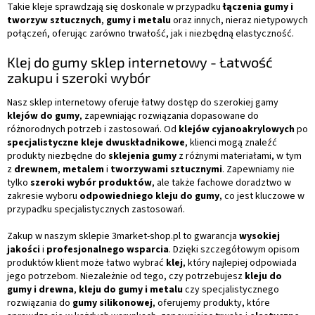
Takie kleje sprawdzają się doskonale w przypadku
łączenia gumy i
tworzyw sztucznych
,
gumy i metalu
oraz innych, nieraz nietypowych
połączeń, oferując zarówno trwałość, jak i niezbędną elastyczność.
Klej do gumy sklep internetowy - Łatwość
zakupu i szeroki wybór
Nasz sklep internetowy oferuje łatwy dostęp do szerokiej gamy
klejów do gumy
, zapewniając rozwiązania dopasowane do
różnorodnych potrzeb i zastosowań. Od
klejów cyjanoakrylowych
po
specjalistyczne kleje dwuskładnikowe
, klienci mogą znaleźć
produkty niezbędne do
sklejenia gumy
z różnymi materiałami, w tym
z
drewnem
,
metalem
i
tworzywami sztucznymi
. Zapewniamy nie
tylko
szeroki wybór produktów
, ale także fachowe doradztwo w
zakresie wyboru
odpowiedniego kleju do gumy
, co jest kluczowe w
przypadku specjalistycznych zastosowań.
Zakup w naszym sklepie 3market-shop.pl to gwarancja
wysokiej
jakości
i
profesjonalnego wsparcia
. Dzięki szczegółowym opisom
produktów klient może łatwo wybrać
klej
, który najlepiej odpowiada
jego potrzebom. Niezależnie od tego, czy potrzebujesz
kleju do
gumy i drewna
,
kleju do gumy i metalu
czy specjalistycznego
rozwiązania do
gumy silikonowej
, oferujemy produkty, które