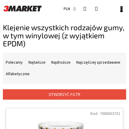
Przejść
do
KOSZ
PLN
treści
Klejenie wszystkich rodzajów gumy,
w tym winylowej (z wyjątkiem
EPDM)
S
o
Polecamy
Najtańsze
Najdroższe
Najczęściej sprzedawane
r
t
Alfabetycznie
o
w
a
OTWORZYĆ FILTR
n
i
L
e
i
Kod :
7000033732
p
s
r
t