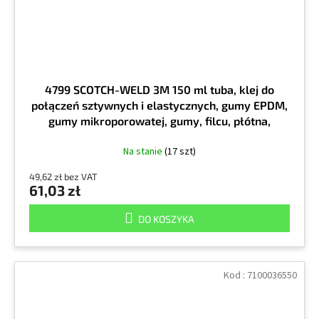
4799 SCOTCH-WELD 3M 150 ml tuba, klej do
połączeń sztywnych i elastycznych, gumy EPDM,
gumy mikroporowatej, gumy, filcu, płótna,
linoleum
Na stanie
(17 szt)
49,62 zł bez VAT
61,03 zł
DO KOSZYKA
Kod :
7100036550