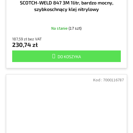
SCOTCH-WELD 847 3M 1litr, bardzo mocny,
szybkoschnący klej nitrylowy
Na stanie
(17 szt)
187,59 zł bez VAT
230,74 zł
DO KOSZYKA
Kod :
7000116787