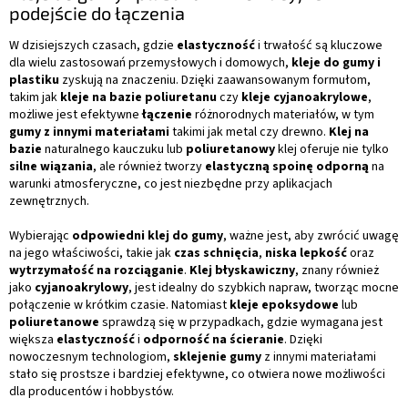
podejście do łączenia
W dzisiejszych czasach, gdzie
elastyczność
i trwałość są kluczowe
dla wielu zastosowań przemysłowych i domowych,
kleje do gumy i
plastiku
zyskują na znaczeniu. Dzięki zaawansowanym formułom,
takim jak
kleje na bazie poliuretanu
czy
kleje cyjanoakrylowe
,
możliwe jest efektywne
łączenie
różnorodnych materiałów, w tym
gumy z innymi materiałami
takimi jak metal czy drewno.
Klej na
bazie
naturalnego kauczuku lub
poliuretanowy
klej oferuje nie tylko
silne wiązania
, ale również tworzy
elastyczną spoinę odporną
na
warunki atmosferyczne, co jest niezbędne przy aplikacjach
zewnętrznych.
Wybierając
odpowiedni klej do gumy
, ważne jest, aby zwrócić uwagę
na jego właściwości, takie jak
czas schnięcia
,
niska lepkość
oraz
wytrzymałość na rozciąganie
.
Klej błyskawiczny
, znany również
jako
cyjanoakrylowy
, jest idealny do szybkich napraw, tworząc mocne
połączenie w krótkim czasie. Natomiast
kleje epoksydowe
lub
poliuretanowe
sprawdzą się w przypadkach, gdzie wymagana jest
większa
elastyczność
i
odporność na ścieranie
. Dzięki
nowoczesnym technologiom,
sklejenie gumy
z innymi materiałami
stało się prostsze i bardziej efektywne, co otwiera nowe możliwości
dla producentów i hobbystów.