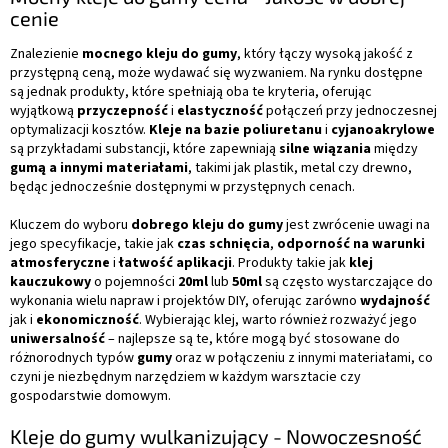
cenie
Znalezienie
mocnego kleju do gumy
, który łączy wysoką jakość z
przystępną ceną, może wydawać się wyzwaniem. Na rynku dostępne
są jednak produkty, które spełniają oba te kryteria, oferując
wyjątkową
przyczepność
i
elastyczność
połączeń przy jednoczesnej
optymalizacji kosztów.
Kleje na bazie poliuretanu
i
cyjanoakrylowe
są przykładami substancji, które zapewniają
silne wiązania
między
gumą a innymi materiałami
, takimi jak plastik, metal czy drewno,
będąc jednocześnie dostępnymi w przystępnych cenach.
Kluczem do wyboru
dobrego kleju do gumy
jest zwrócenie uwagi na
jego specyfikacje, takie jak
czas schnięcia
,
odporność na warunki
atmosferyczne
i
łatwość aplikacji
. Produkty takie jak
klej
kauczukowy
o pojemności
20ml
lub
50ml
są często wystarczające do
wykonania wielu napraw i projektów DIY, oferując zarówno
wydajność
jak i
ekonomiczność
. Wybierając klej, warto również rozważyć jego
uniwersalność
– najlepsze są te, które mogą być stosowane do
różnorodnych typów
gumy
oraz w połączeniu z innymi materiałami, co
czyni je niezbędnym narzędziem w każdym warsztacie czy
gospodarstwie domowym.
Kleje do gumy wulkanizujący - Nowoczesność