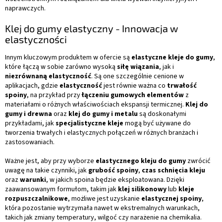
naprawczych.
Klej do gumy elastyczny - Innowacja w
elastyczności
Innym kluczowym produktem w ofercie są
elastyczne kleje do gumy
,
które łączą w sobie zarówno wysoką
siłę wiązania
, jak i
niezrównaną elastyczność
. Są one szczególnie cenione w
aplikacjach, gdzie
elastyczność
jest równie ważna co
trwałość
spoiny
, na przykład przy
łączeniu gumowych elementów
z
materiałami o różnych właściwościach ekspansji termicznej.
Klej do
gumy i drewna
oraz
klej do gumy i metalu
są doskonałymi
przykładami, jak
specjalistyczne kleje
mogą być używane do
tworzenia trwałych i elastycznych połączeń w różnych branżach i
zastosowaniach.
Ważne jest, aby przy wyborze
elastycznego kleju do gumy
zwrócić
uwagę na takie czynniki, jak
grubość spoiny
,
czas schnięcia kleju
oraz
warunki
, w jakich spoina będzie eksploatowana. Dzięki
zaawansowanym formułom, takim jak
klej silikonowy
lub
kleje
rozpuszczalnikowe
, możliwe jest uzyskanie
elastycznej spoiny
,
która pozostanie wytrzymała nawet w ekstremalnych warunkach,
takich jak zmiany temperatury, wilgoć czy narażenie na chemikalia.