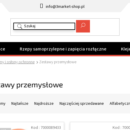
info@3market-shop.pl
ące
Rzepy samoprzylepne i zapięcia rozłączne
Klej
my i osłony ochronne
Zestawy przemysłowe
tawy przemysłowe
amy
Najtańsze
Najdroższe
Najczęściej sprzedawane
Alfabetycz
Kod :
7000089433
Kod :
700