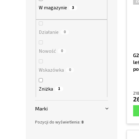
Z
s
a
n
W magazynie
3
t
n
y
a
i
p
e
r
Działanie
p
0
o
r
d
o
Nowość
0
u
d
G2
k
u
le
t
k
po
Wskazówka
0
ó
t
oc
w
ó
w
Zniżka
1
218
2
Marki
Pozycji do wyświetlenia:
8