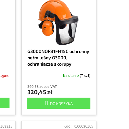
G3000NOR31FH15C ochronny
hełm leśny G3000,
ochraniacze skorupy
tępne
Na stanie
(7 szt)
260,53 zł bez VAT
320,45 zł
DO KOSZYKA
0108315
Kod :
7100030105