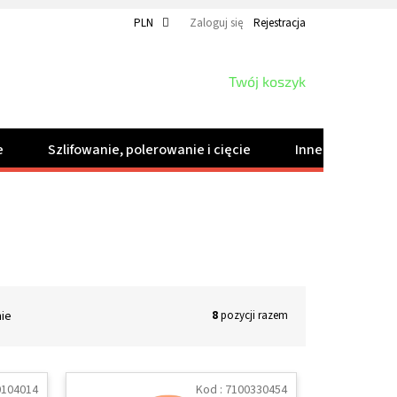
PLN
Zaloguj się
Rejestracja
KOSZYK
Twój koszyk
e
Szlifowanie, polerowanie i cięcie
Inne produkty
nie
8
pozycji razem
0104014
Kod :
7100330454