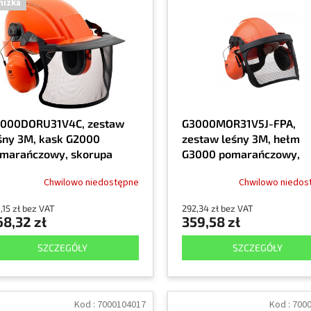
niżka
000DORU31V4C, zestaw
G3000MOR31V5J-FPA,
śny 3M, kask G2000
zestaw leśny 3M, hełm
marańczowy, skorupa
G3000 pomarańczowy,
hronna H31P3E
skorupa ochronna H31
Chwilowo niedostępne
Chwilowo niedos
,15 zł bez VAT
292,34 zł bez VAT
68,32 zł
359,58 zł
SZCZEGÓŁY
SZCZEGÓŁY
Kod :
7000104017
Kod :
700