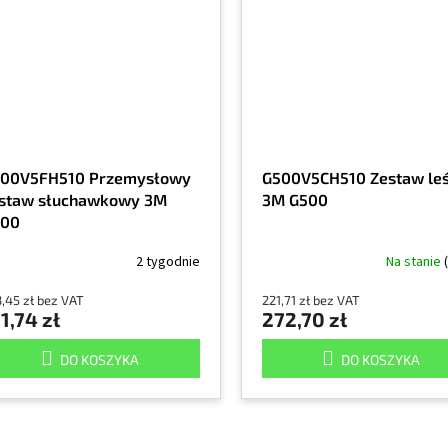
00V5FH510 Przemysłowy
G500V5CH510 Zestaw le
staw słuchawkowy 3M
3M G500
500
2 tygodnie
Na stanie
,45 zł bez VAT
221,71 zł bez VAT
1,74 zł
272,70 zł
DO KOSZYKA
DO KOSZYKA
K