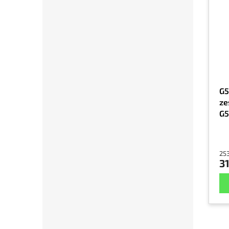
G5
ze
G
253
31