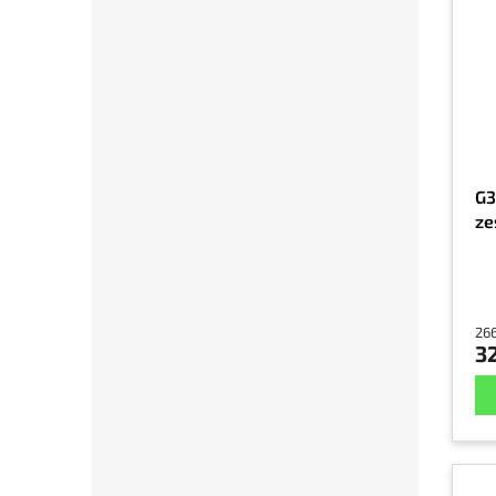
G3
ze
266
32