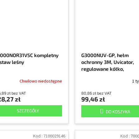
000NOR31V5C kompletny
G3000NUV-GP, hełm
staw leśny
ochronny 3M, Uvicator,
regulowane kółko,
wentylowany, plastikow
Chwilowo niedostępne
1 t
pałąk przeciwpotny, ziel
,89 zł bez VAT
80,86 zł bez VAT
8,27 zł
99,46 zł
SZCZEGÓŁY
DO KOSZYKA
Kod :
7100029146
Kod :
700