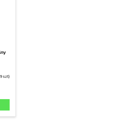
śny
(9 szt)