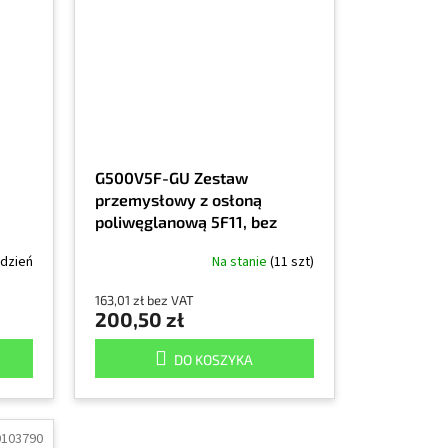
G500V5F-GU Zestaw
przemysłowy z osłoną
poliwęglanową 5F11, bez
y
słuchawek, żółty
ydzień
Na stanie
(11 szt)
ony
163,01 zł bez VAT
200,50 zł
DO KOSZYKA
0103790