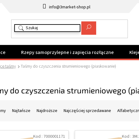
info@3market-shop.pl
ące
Rzepy samoprzylepne i zapięcia rozłączne
Klej
ące taśmy
Taśmy do czyszczenia strumieniowego (piaskowanie)
my do czyszczenia strumieniowego (pi
amy
Najtańsze
Najdroższe
Najczęściej sprzedawane
Alfabetycz
Kod :
7000001171
Kod :
3M.