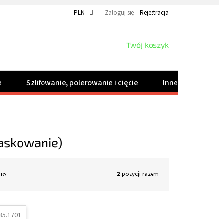
PLN
Zaloguj się
Rejestracja
KOSZYK
Twój koszyk
e
Szlifowanie, polerowanie i cięcie
Inne produkty
askowanie)
nie
2
pozycji razem
35.1701