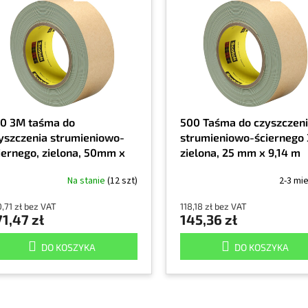
0 3M taśma do
500 Taśma do czyszczen
yszczenia strumieniowo-
strumieniowo-ściernego
iernego, zielona, 50mm x
zielona, 25 mm x 9,14 m
14m
Na stanie
(12 szt)
2-3 mi
,71 zł bez VAT
118,18 zł bez VAT
1,47 zł
145,36 zł
DO KOSZYKA
DO KOSZYKA
K