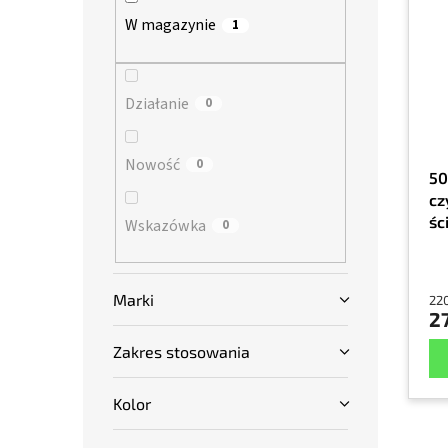
s
a
n
W magazynie
1
t
n
y
a
i
p
e
r
Działanie
p
0
o
r
d
o
Nowość
0
u
d
50
k
u
cz
t
k
śc
Wskazówka
0
ó
t
9,
w
ó
w
Marki
220
27
Zakres stosowania
Kolor