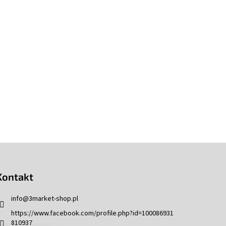
Kontakt
info
@
3market-shop.pl
https://www.facebook.com/profile.php?id=100086931
810937