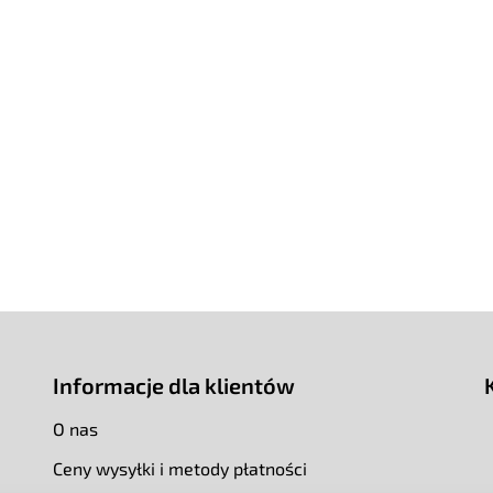
o
n
t
r
o
l
k
i
l
i
s
t
y
Informacje dla klientów
O nas
Ceny wysyłki i metody płatności