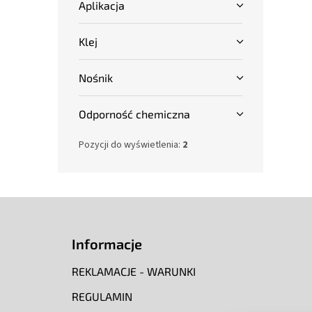
Aplikacja
Klej
Nośnik
Odporność chemiczna
Pozycji do wyświetlenia:
2
S
t
o
Informacje
p
k
REKLAMACJE - WARUNKI
a
REGULAMIN