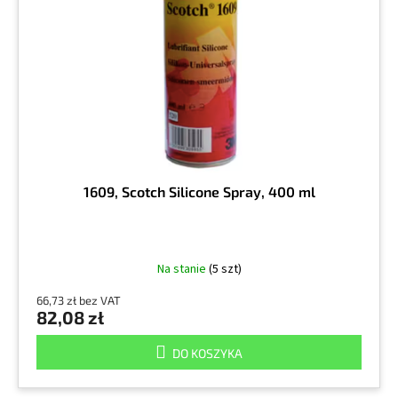
d
p
u
r
k
o
t
d
ó
u
w
k
t
ó
w
1609, Scotch Silicone Spray, 400 ml
Na stanie
(5 szt)
66,73 zł bez VAT
82,08 zł
DO KOSZYKA