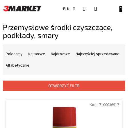
Przejść
do
KOSZ
PLN
treści
Przemysłowe środki czyszczące,
podkłady, smary
S
o
Polecamy
Najtańsze
Najdroższe
Najczęściej sprzedawane
r
t
Alfabetycznie
o
w
a
OTWORZYĆ FILTR
n
i
L
e
i
Kod :
7100036917
p
s
r
t
o
a