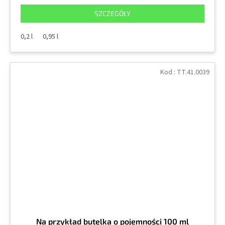
SZCZEGÓŁY
0,2 l
0,95 l
Kod :
TT.41.0039
Na przykład butelka o pojemności 100 ml