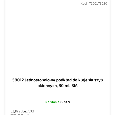
Kod :
7100173230
58012 Jednostopniowy podkład do klejenia szyb
okiennych, 30 ml, 3M
Na stanie
(5 szt)
63,14 zł bez VAT