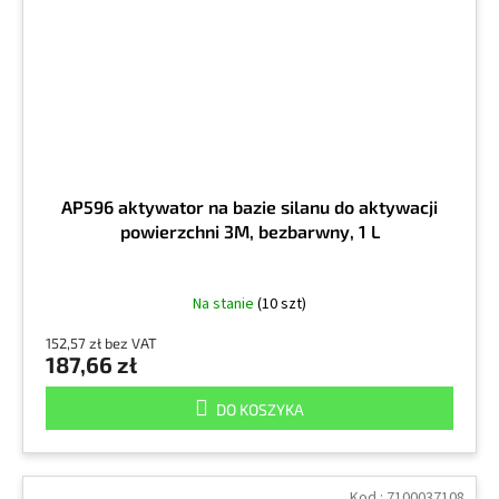
AP596 aktywator na bazie silanu do aktywacji
powierzchni 3M, bezbarwny, 1 L
Na stanie
(10 szt)
152,57 zł bez VAT
187,66 zł
DO KOSZYKA
Kod :
7100037108