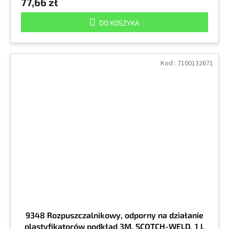
77,66 zł
DO KOSZYKA
Kod :
7100132671
9348 Rozpuszczalnikowy, odporny na działanie
plastyfikatorów podkład 3M, SCOTCH-WELD, 1 L