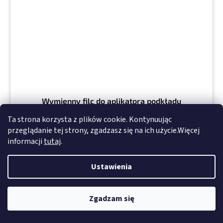
Wymienny filc do aplikatora podkładu
Ta strona korzysta z plików cookie. Kontynuując
przeglądanie tej strony, zgadzasz się na ich użycie.Więcej
informacji
tutaj
.
Chwilowo niedostępne
4,49 zł bez VAT
Ustawienia
5,52 zł
SZCZEGÓŁY
Zgadzam się