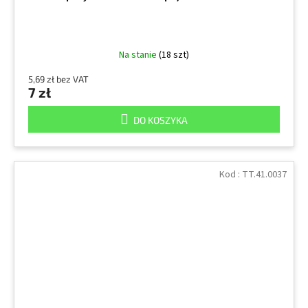
Na stanie
(18 szt)
5,69 zł bez VAT
7 zł
DO KOSZYKA
Kod :
TT.41.0037