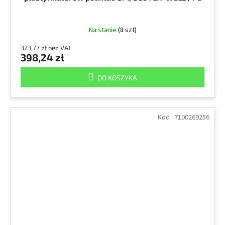
Na stanie
(8 szt)
323,77 zł bez VAT
398,24 zł
DO KOSZYKA
Kod :
7100269256