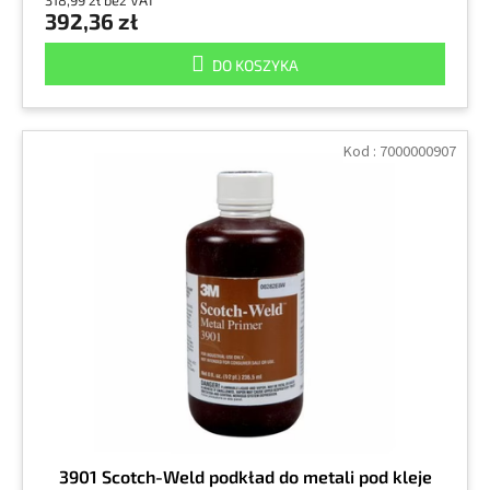
318,99 zł bez VAT
392,36 zł
DO KOSZYKA
Kod :
7000000907
3901 Scotch-Weld podkład do metali pod kleje