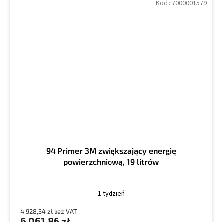
Kod :
7000001579
94 Primer 3M zwiększający energię
powierzchniową, 19 litrów
1 tydzień
4 928,34 zł bez VAT
6 061,86 zł