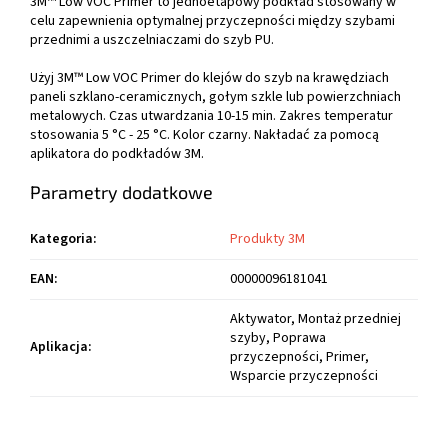
3M™ Low VOC Primer to jednoetapowy podkład stosowany w
celu zapewnienia optymalnej przyczepności między szybami
przednimi a uszczelniaczami do szyb PU.
Użyj 3M™ Low VOC Primer do klejów do szyb na krawędziach
paneli szklano-ceramicznych, gołym szkle lub powierzchniach
metalowych. Czas utwardzania 10-15 min. Zakres temperatur
stosowania 5 °C - 25 °C. Kolor czarny. Nakładać za pomocą
aplikatora do podkładów 3M.
Parametry dodatkowe
Kategoria
:
Produkty 3M
EAN
:
00000096181041
Aktywator, Montaż przedniej
szyby, Poprawa
Aplikacja
:
przyczepności, Primer,
Wsparcie przyczepności