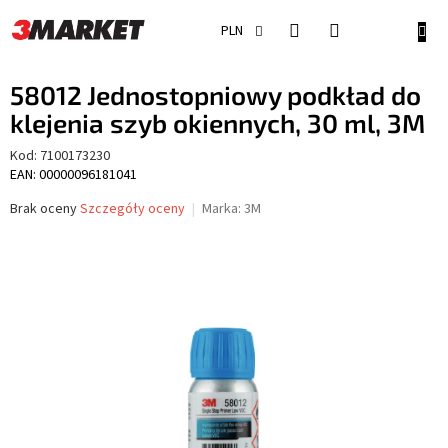
Przejść
do
KOSZ
PLN
treści
58012 Jednostopniowy podkład do
klejenia szyb okiennych, 30 ml, 3M
Kod:
7100173230
EAN: 00000096181041
Średnia
Brak oceny
Szczegóły oceny
Marka:
3M
ocena
produktu
wynosi
0,0
na
5
gwiazdek.