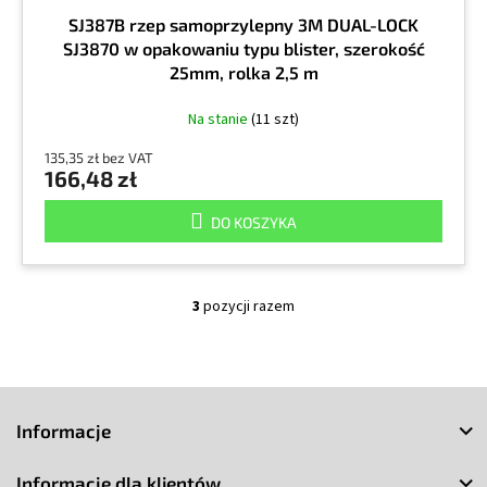
SJ387B rzep samoprzylepny 3M DUAL-LOCK
SJ3870 w opakowaniu typu blister, szerokość
25mm, rolka 2,5 m
Na stanie
(11 szt)
135,35 zł bez VAT
166,48 zł
DO KOSZYKA
3
pozycji razem
K
o
n
t
S
r
o
t
Informacje
l
o
k
p
i
Informacje dla klientów