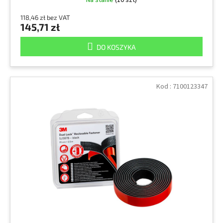
Na stanie
(10 szt)
118,46 zł bez VAT
145,71 zł
DO KOSZYKA
Kod :
7100123347