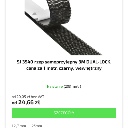
d
p
u
r
k
o
t
d
ó
u
w
k
t
ó
w
SJ 3540 rzep samoprzylepny 3M DUAL-LOCK,
cena za 1 metr, czarny, wewnętrzny
Na stanie
(203 metr)
od 20,05 zł bez VAT
24,66 zł
od
SZCZEGÓŁY
12,7 mm
25mm