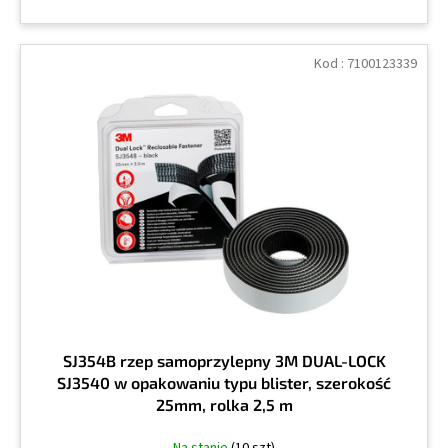
Kod :
7100123339
SJ354B rzep samoprzylepny 3M DUAL-LOCK
SJ3540 w opakowaniu typu blister, szerokość
25mm, rolka 2,5 m