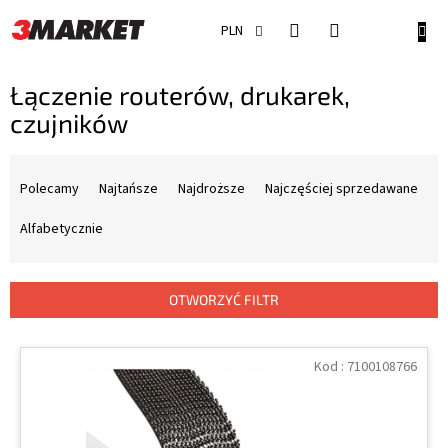
Przejść
do
KOSZ
PLN
treści
Łączenie routerów, drukarek,
czujników
S
o
Polecamy
Najtańsze
Najdroższe
Najczęściej sprzedawane
r
t
Alfabetycznie
o
w
a
OTWORZYĆ FILTR
n
i
L
e
i
Kod :
7100108766
p
s
r
t
o
a