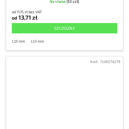
Na stanie
(53 szt)
od 11,15 zł bez VAT
13,71 zł
od
SZCZEGÓŁY
125 mm
115 mm
Kod :
7100274279