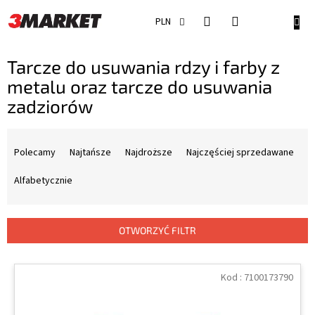
Przejść
do
KOSZ
PLN
treści
Tarcze do usuwania rdzy i farby z
metalu oraz tarcze do usuwania
zadziorów
S
o
Polecamy
Najtańsze
Najdroższe
Najczęściej sprzedawane
r
t
Alfabetycznie
o
w
a
OTWORZYĆ FILTR
n
i
L
e
i
Kod :
7100173790
p
s
r
t