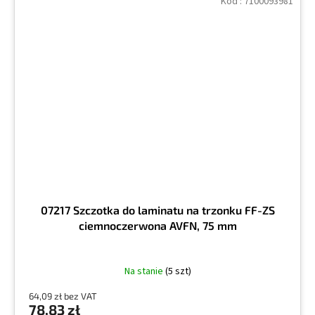
Kod :
7100093981
07217 Szczotka do laminatu na trzonku FF-ZS
ciemnoczerwona AVFN, 75 mm
Na stanie
(5 szt)
64,09 zł bez VAT
78,83 zł