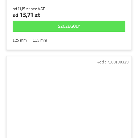
od 11,15 zł bez VAT
13,71 zł
od
SZCZEGÓŁY
125 mm
115 mm
Kod :
7100138329