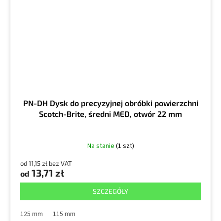
PN-DH Dysk do precyzyjnej obróbki powierzchni
Scotch-Brite, średni MED, otwór 22 mm
Na stanie
(1 szt)
od 11,15 zł bez VAT
13,71 zł
od
SZCZEGÓŁY
125 mm
115 mm