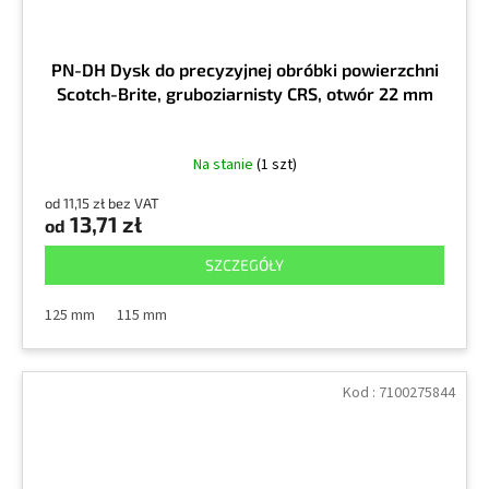
PN-DH Dysk do precyzyjnej obróbki powierzchni
Scotch-Brite, gruboziarnisty CRS, otwór 22 mm
Na stanie
(1 szt)
od 11,15 zł bez VAT
13,71 zł
od
SZCZEGÓŁY
125 mm
115 mm
Kod :
7100275844