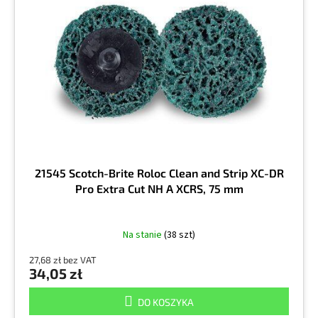
o
a
d
p
u
r
k
o
t
d
ó
u
w
k
t
ó
w
21545 Scotch-Brite Roloc Clean and Strip XC-DR
Pro Extra Cut NH A XCRS, 75 mm
Na stanie
(38 szt)
27,68 zł bez VAT
34,05 zł
DO KOSZYKA