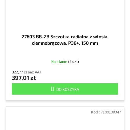
27603 BB-ZB Szczotka radialna z włosia,
ciemnobrązowa, P36+, 150 mm
Na stanie
(4 szt)
322,77 zł bez VAT
397,01 zł
DO KOSZYKA
Kod :
7100138347