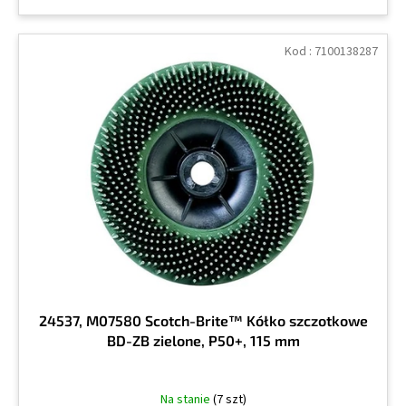
Kod :
7100138287
24537, M07580 Scotch-Brite™ Kółko szczotkowe
BD-ZB zielone, P50+, 115 mm
Na stanie
(7 szt)