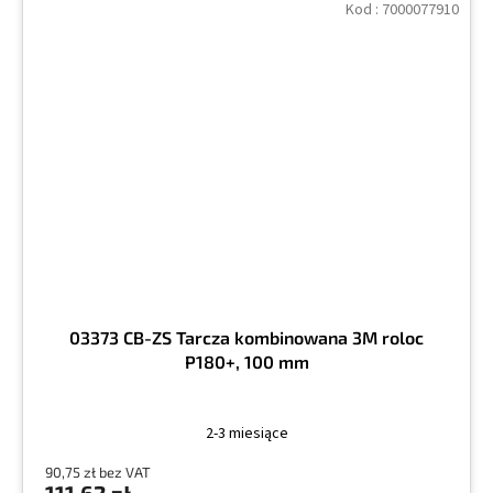
Kod :
7000077910
03373 CB-ZS Tarcza kombinowana 3M roloc
P180+, 100 mm
2-3 miesiące
90,75 zł bez VAT
111,62 zł