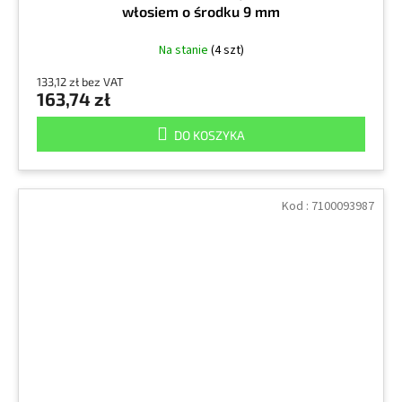
włosiem o środku 9 mm
Na stanie
(4 szt)
133,12 zł bez VAT
163,74 zł
DO KOSZYKA
Kod :
7100093987