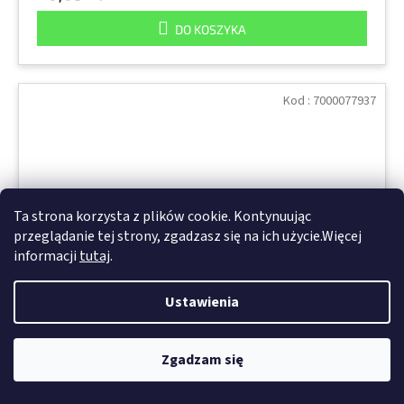
DO KOSZYKA
Kod :
7000077937
Ta strona korzysta z plików cookie. Kontynuując
przeglądanie tej strony, zgadzasz się na ich użycie.Więcej
informacji
tutaj
.
Ustawienia
Zgadzam się
07218 FF-ZS Szczotka do laminatu na trzpieniu
AVFN, 100 mm