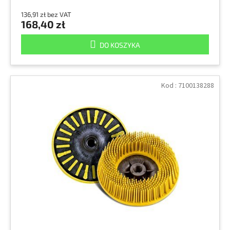
136,91 zł bez VAT
168,40 zł
DO KOSZYKA
Kod :
7100138288