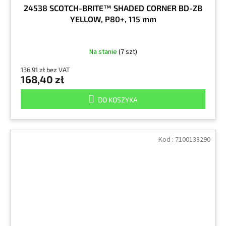
24538 SCOTCH-BRITE™ SHADED CORNER BD-ZB
YELLOW, P80+, 115 mm
Na stanie
(7 szt)
136,91 zł bez VAT
168,40 zł
DO KOSZYKA
Kod :
7100138290