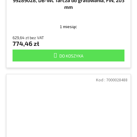
99289028, DB-WL Tarcza do gratowania, FIN, 203
mm
1 miesiąc
629,64 zł bez VAT
774,46 zł
DO KOSZYKA
Kod :
7000028488