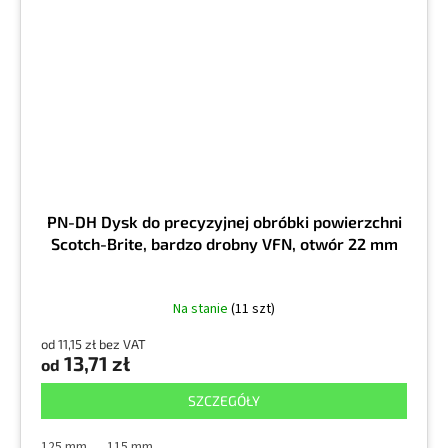
PN-DH Dysk do precyzyjnej obróbki powierzchni
Scotch-Brite, bardzo drobny VFN, otwór 22 mm
Na stanie
(11 szt)
od 11,15 zł bez VAT
13,71 zł
od
SZCZEGÓŁY
125 mm
115 mm