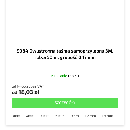
9084 Dwustronna taśma samoprzylepna 3M,
rolka 50 m, grubość 0,17 mm
Na stanie
(3 szt)
od 14,66 zł bez VAT
18,03 zł
od
SZCZEGÓŁY
3mm
4mm
5 mm
6 mm
9mm
12 mm
19 mm
25mm