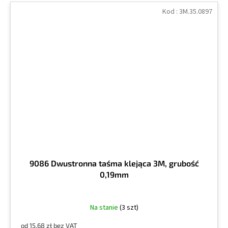
Kod :
3M.35.0897
9086 Dwustronna taśma klejąca 3M, grubość
0,19mm
Na stanie
(3 szt)
od 15,68 zł bez VAT