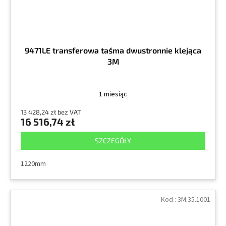
9471LE transferowa taśma dwustronnie klejąca
3M
1 miesiąc
13 428,24 zł bez VAT
16 516,74 zł
SZCZEGÓŁY
1220mm
Kod :
3M.35.1001