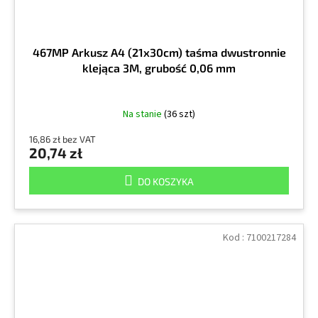
467MP Arkusz A4 (21x30cm) taśma dwustronnie
klejąca 3M, grubość 0,06 mm
Na stanie
(36 szt)
16,86 zł bez VAT
20,74 zł
DO KOSZYKA
Kod :
7100217284