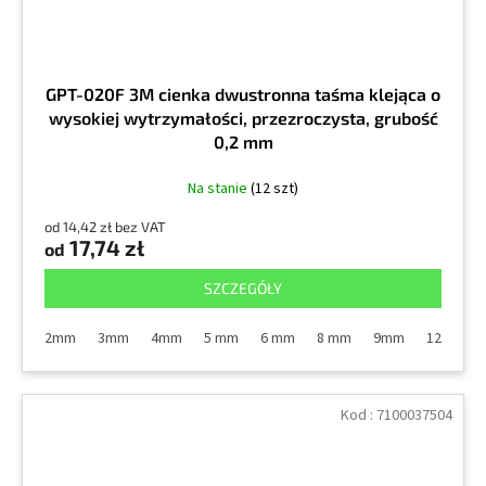
GPT-020F 3M cienka dwustronna taśma klejąca o
wysokiej wytrzymałości, przezroczysta, grubość
0,2 mm
Na stanie
(12 szt)
od 14,42 zł bez VAT
17,74 zł
od
SZCZEGÓŁY
2mm
3mm
4mm
5 mm
6 mm
8 mm
9mm
12 mm
Kod :
7100037504