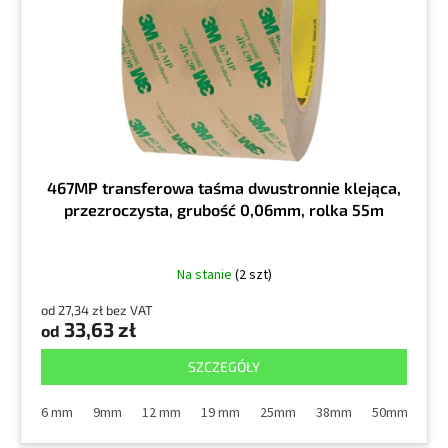
r
k
o
t
d
ó
u
w
k
t
ó
w
467MP transferowa taśma dwustronnie klejąca,
przezroczysta, grubość 0,06mm, rolka 55m
Na stanie
(2 szt)
od 27,34 zł bez VAT
33,63 zł
od
SZCZEGÓŁY
6 mm
9mm
12 mm
19 mm
25mm
38mm
50mm
10