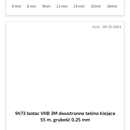
6 mm
8 mm
9mm
12 mm
19 mm
25mm
38mm
50
Kod :
3M.35.0454
9473 Isotac VHB 3M dwustronna taśma klejąca
55 m, grubość 0,25 mm