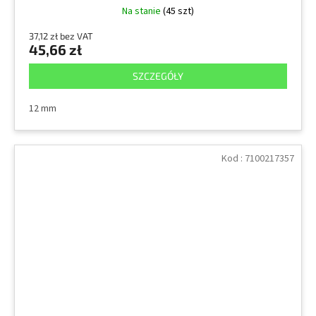
Na stanie
(45 szt)
37,12 zł bez VAT
45,66 zł
SZCZEGÓŁY
12 mm
Kod :
7100217357