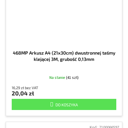
468MP Arkusz A4 (21x30cm) dwustronnej taśmy
klejącej 3M, grubość 0,13mm
Na stanie
(41 szt)
16,29 zł bez VAT
20,04 zł
DO KOSZYKA
Kod :
7100066597