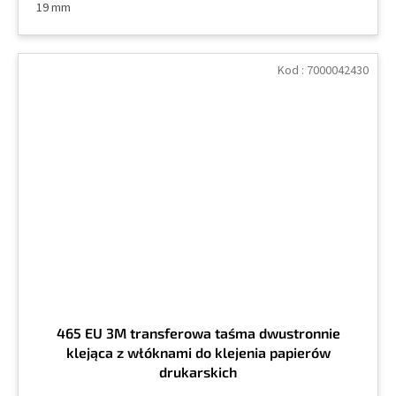
19 mm
Kod :
7000042430
465 EU 3M transferowa taśma dwustronnie
klejąca z włóknami do klejenia papierów
drukarskich