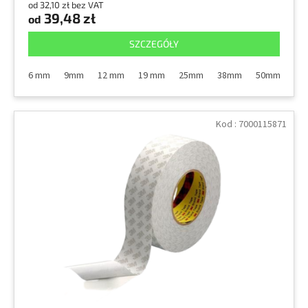
od 32,10 zł bez VAT
39,48 zł
od
SZCZEGÓŁY
6 mm
9mm
12 mm
19 mm
25mm
38mm
50mm
10
Kod :
7000115871