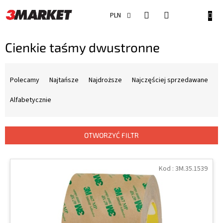
Przejść
do
KOSZ
PLN
treści
Cienkie taśmy dwustronne
S
o
Polecamy
Najtańsze
Najdroższe
Najczęściej sprzedawane
r
t
Alfabetycznie
o
w
a
OTWORZYĆ FILTR
n
i
L
e
i
Kod :
3M.35.1539
p
s
r
t
o
a
d
p
u