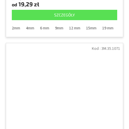
19,29 zł
od
SZCZEGÓŁY
2mm
4mm
6 mm
9mm
12 mm
15mm
19 mm
25m
Kod :
3M.35.1071