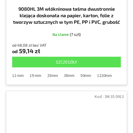
9080HL 3M włókninowa taśma dwustronnie
klejąca doskonała na papier, karton, folie z
tworzyw sztucznych w tym PE, PP i PVC, grubość
0,16 mm, biała
Na stanie
(7 szt)
od 48,08 zł bez VAT
59,14 zł
od
SZCZEGÓŁY
12 mm
19 mm
25mm
38mm
50mm
1220mm
Kod :
3M.35.0913