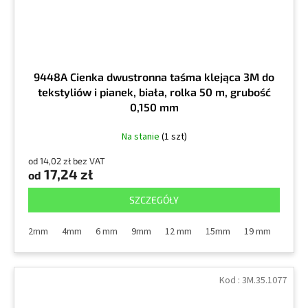
9448A Cienka dwustronna taśma klejąca 3M do
tekstyliów i pianek, biała, rolka 50 m, grubość
0,150 mm
Na stanie
(1 szt)
od 14,02 zł bez VAT
17,24 zł
od
SZCZEGÓŁY
2mm
4mm
6 mm
9mm
12 mm
15mm
19 mm
25m
Kod :
3M.35.1077