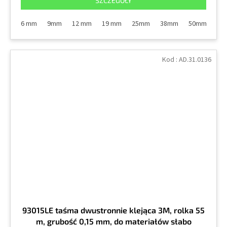
SZCZEGÓŁY
6 mm
9mm
12 mm
19 mm
25mm
38mm
50mm
10
Kod :
AD.31.0136
93015LE taśma dwustronnie klejąca 3M, rolka 55
m, grubość 0,15 mm, do materiałów słabo