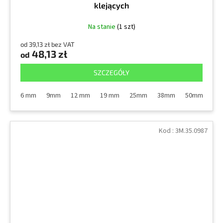
klejących
Na stanie
(1 szt)
od 39,13 zł bez VAT
48,13 zł
od
SZCZEGÓŁY
6 mm
9mm
12 mm
19 mm
25mm
38mm
50mm
10
Kod :
3M.35.0987