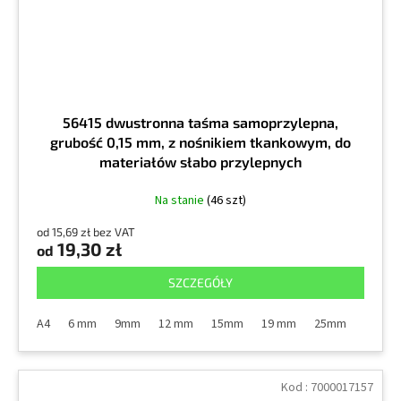
56415 dwustronna taśma samoprzylepna,
grubość 0,15 mm, z nośnikiem tkankowym, do
materiałów słabo przylepnych
Na stanie
(46 szt)
od 15,69 zł bez VAT
19,30 zł
od
SZCZEGÓŁY
A4
6 mm
9mm
12 mm
15mm
19 mm
25mm
38mm
Kod :
7000017157