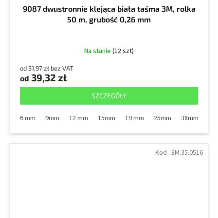
9087 dwustronnie klejąca biała taśma 3M, rolka
50 m, grubość 0,26 mm
Na stanie
(12 szt)
od 31,97 zł bez VAT
39,32 zł
od
SZCZEGÓŁY
6 mm
9mm
12 mm
15mm
19 mm
25mm
38mm
50
Kod :
3M.35.0516