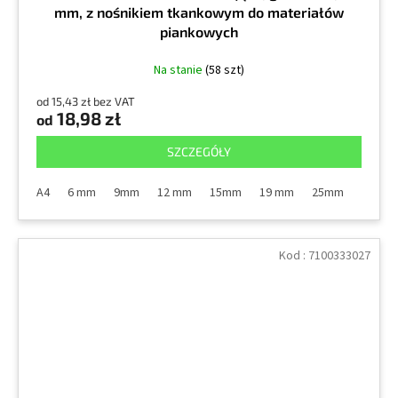
mm, z nośnikiem tkankowym do materiałów
piankowych
Na stanie
(58 szt)
od 15,43 zł bez VAT
18,98 zł
od
SZCZEGÓŁY
A4
6 mm
9mm
12 mm
15mm
19 mm
25mm
38mm
Kod :
7100333027