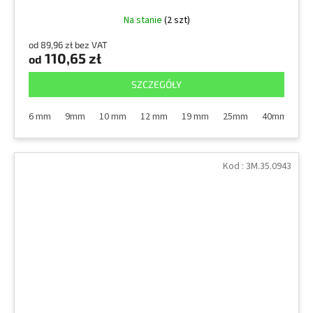
Na stanie
(2 szt)
od 89,96 zł bez VAT
110,65 zł
od
SZCZEGÓŁY
6 mm
9mm
10 mm
12 mm
19 mm
25mm
40mm
5
Kod :
3M.35.0943