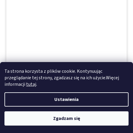
Ta strona korzysta z plików cookie. Kontynuując
przeglądanie tej strony, zgadzasz się na ich użycie.Więcej
9019 Taśma dwustronna 3M, grubość 0,03 mm,
informacji
tutaj
.
przezroczysta
Ustawienia
2-3 miesiące
Zgadzam się
2 773,39 zł bez VAT
3 411,27 zł