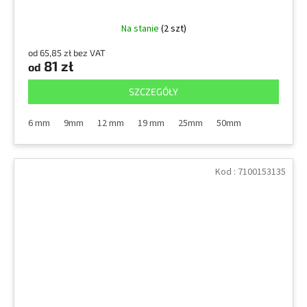
Na stanie
(2 szt)
od 65,85 zł bez VAT
81 zł
od
SZCZEGÓŁY
6 mm
9mm
12 mm
19 mm
25mm
50mm
Kod :
7100153135