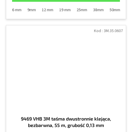
6 mm
9mm
12 mm
19 mm
25mm
38mm
50mm
Kod :
3M.35.0607
9469 VHB 3M taśma dwustronnie klejąca,
bezbarwna, 55 m, grubość 0,13 mm