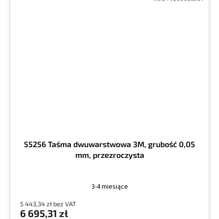
55256 Taśma dwuwarstwowa 3M, grubość 0,05
mm, przezroczysta
3-4 miesiące
5 443,34 zł bez VAT
6 695,31 zł