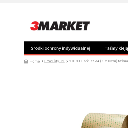
Przejść
do
treści
Środki ochrony indywidualnej
Taśmy klej
Produkty 3M
93020LE Arkusz A4 (21x30cm) taśm
Home