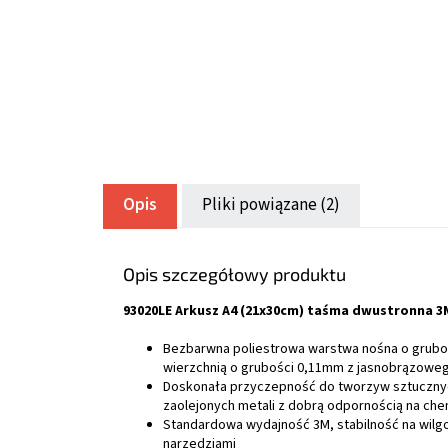
Opis
Pliki powiązane (2)
Opis szczegółowy produktu
93020LE Arkusz A4 (21x30cm) taśma dwustronna 3
Bezbarwna poliestrowa warstwa nośna o grubo
wierzchnią o grubości 0,11mm z jasnobrązowego
Doskonała przyczepność do tworzyw sztucznych
zaolejonych metali z dobrą odpornością na chem
Standardowa wydajność 3M, stabilność na wilgo
narzędziami