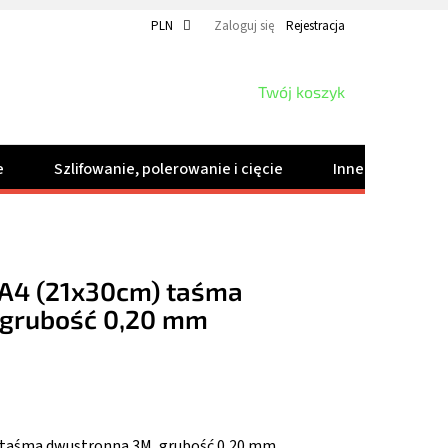
PLN
Zaloguj się
Rejestracja
KOSZYK
Twój koszyk
e
Szlifowanie, polerowanie i cięcie
Inne produkty
A4 (21x30cm) taśma
 grubość 0,20 mm
 taśma dwustronna 3M, grubość 0,20 mm