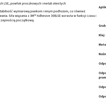
 LSE, powłok proszkowych i metali oleistych
Apli
tabilność wymiarową piankom i innym podłożom, co również
nia. Siła wiązania z 3M™ Adhesive 300LSE wzrasta w funkcji czasu i
yczepnością początkową.
Grub
Klej
:
Meto
Nośn
Odpo
Odpo
prom
Odpo
Odpo