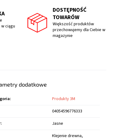
DOSTĘPNOŚĆ
KA
TOWARÓW
e
Większość produktów
 w ciągu
przechowujemy dla Ciebie w
magazynie
ametry dodatkowe
goria
:
Produkty 3M
04054596776333
r
:
Jasne
Klejenie drewna,