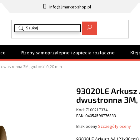
info@3market-shop.pl
ące
Rzepy samoprzylepne i zapięcia rozłączne
Klej
a dwustronna 3M, grubość 0,20 mm
93020LE Arkusz 
dwustronna 3M,
Kod:
7100217374
EAN: 04054596776333
Średnia
Brak oceny
Szczegóły oceny
ocena
produktu
93020LE Arkusz A4 (21x30cm)