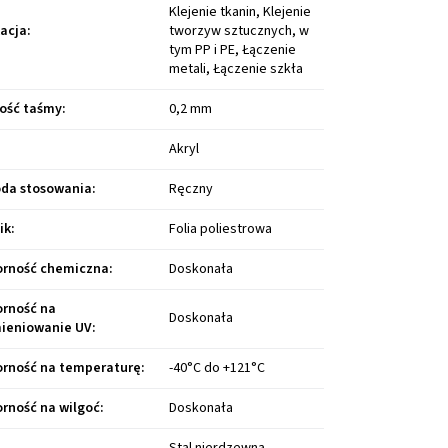
Klejenie tkanin, Klejenie
kacja
:
tworzyw sztucznych, w
tym PP i PE, Łączenie
metali, Łączenie szkła
ość taśmy
:
0,2 mm
Akryl
da stosowania
:
Ręczny
ik
:
Folia poliestrowa
rność chemiczna
:
Doskonała
rność na
Doskonała
ieniowanie UV
:
rność na temperaturę
:
-40°C do +121°C
rność na wilgoć
:
Doskonała