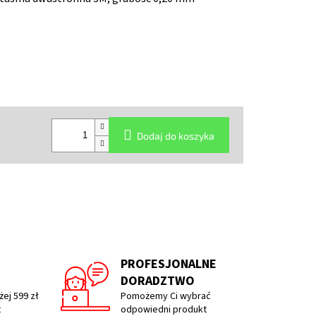
Dodaj do koszyka
PROFESJONALNE
DORADZTWO
ej 599 zł
Pomożemy Ci wybrać
t
odpowiedni produkt