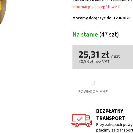
wynosi
Informacje szczegółowe
0,0
na
Możemy doręczyć do:
12.8.2026
5
gwiazdek.
Na stanie
(47 szt)
25,31 zł
/ szt
20,58 zł bez VAT
Cena
jednostkowa:
POWIADOM MNIE
BEZPŁATNY
TRANSPORT
Przy zakupach powyż
płacimy za transpor