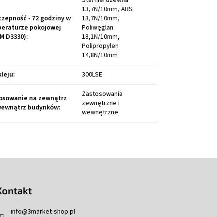
Stal nierdzewna
13,7N/10mm, ABS
czepność - 72 godziny w
13,7N/10mm,
eraturze pokojowej
Poliwęglan
M D3330)
:
18,1N/10mm,
Polipropylen
14,8N/10mm
kleju
:
300LSE
Zastosowania
osowanie na zewnątrz
zewnętrzne i
wewnątrz budynków
:
wewnętrzne
Kontakt
info
@
3market-shop.pl