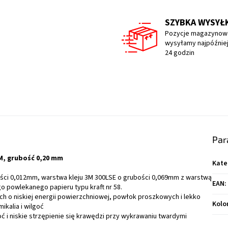
SZYBKA WYSYŁ
Pozycje magazynow
wysyłamy najpóźniej
24 godzin
Par
M, grubość 0,20 mm
Kate
ści 0,012mm, warstwa kleju 3M 300LSE o grubości 0,069mm z warstwą
EAN
:
 powlekanego papieru typu kraft nr 58.
 o niskiej energii powierzchniowej, powłok proszkowych i lekko
Kolo
ikalia i wilgoć
ć i niskie strzępienie się krawędzi przy wykrawaniu twardymi