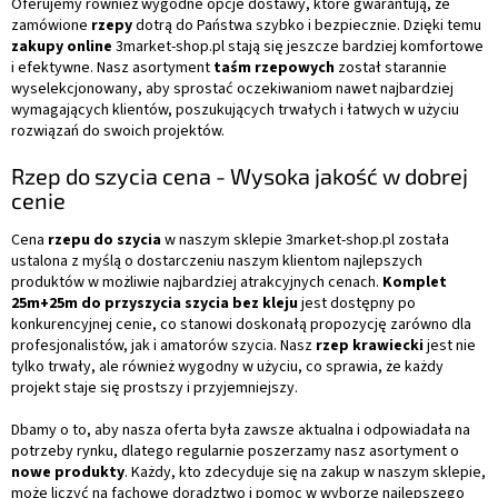
Oferujemy również wygodne opcje dostawy, które gwarantują, że
zamówione
rzepy
dotrą do Państwa szybko i bezpiecznie. Dzięki temu
zakupy online
3market-shop.pl stają się jeszcze bardziej komfortowe
i efektywne. Nasz asortyment
taśm rzepowych
został starannie
wyselekcjonowany, aby sprostać oczekiwaniom nawet najbardziej
wymagających klientów, poszukujących trwałych i łatwych w użyciu
rozwiązań do swoich projektów.
Rzep do szycia cena - Wysoka jakość w dobrej
cenie
Cena
rzepu do szycia
w naszym sklepie 3market-shop.pl została
ustalona z myślą o dostarczeniu naszym klientom najlepszych
produktów w możliwie najbardziej atrakcyjnych cenach.
Komplet
25m+25m do przyszycia szycia bez kleju
jest dostępny po
konkurencyjnej cenie, co stanowi doskonałą propozycję zarówno dla
profesjonalistów, jak i amatorów szycia. Nasz
rzep krawiecki
jest nie
tylko trwały, ale również wygodny w użyciu, co sprawia, że każdy
projekt staje się prostszy i przyjemniejszy.
Dbamy o to, aby nasza oferta była zawsze aktualna i odpowiadała na
potrzeby rynku, dlatego regularnie poszerzamy nasz asortyment o
nowe produkty
. Każdy, kto zdecyduje się na zakup w naszym sklepie,
może liczyć na fachowe doradztwo i pomoc w wyborze najlepszego