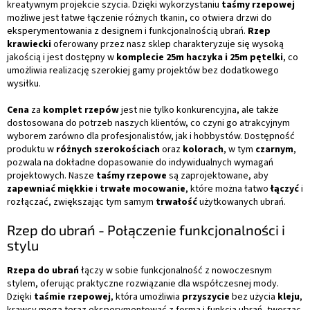
kreatywnym projekcie szycia. Dzięki wykorzystaniu
taśmy rzepowej
możliwe jest łatwe łączenie różnych tkanin, co otwiera drzwi do
eksperymentowania z designem i funkcjonalnością ubrań.
Rzep
krawiecki
oferowany przez nasz sklep charakteryzuje się wysoką
jakością i jest dostępny w
komplecie 25m haczyka i 25m pętelki
, co
umożliwia realizację szerokiej gamy projektów bez dodatkowego
wysiłku.
Cena
za
komplet rzepów
jest nie tylko konkurencyjna, ale także
dostosowana do potrzeb naszych klientów, co czyni go atrakcyjnym
wyborem zarówno dla profesjonalistów, jak i hobbystów. Dostępność
produktu w
różnych szerokościach
oraz
kolorach
, w tym
czarnym
,
pozwala na dokładne dopasowanie do indywidualnych wymagań
projektowych. Nasze
taśmy rzepowe
są zaprojektowane, aby
zapewniać
miękkie
i
trwałe mocowanie
, które można łatwo
łączyć
i
rozłączać, zwiększając tym samym
trwałość
użytkowanych ubrań.
Rzep do ubrań - Połączenie funkcjonalności i
stylu
Rzepa do ubrań
łączy w sobie funkcjonalność z nowoczesnym
stylem, oferując praktyczne rozwiązanie dla współczesnej mody.
Dzięki
taśmie rzepowej
, która umożliwia
przyszycie
bez użycia
kleju
,
krawcy mogą teraz eksperymentować z formą i funkcją ubrań, tworząc