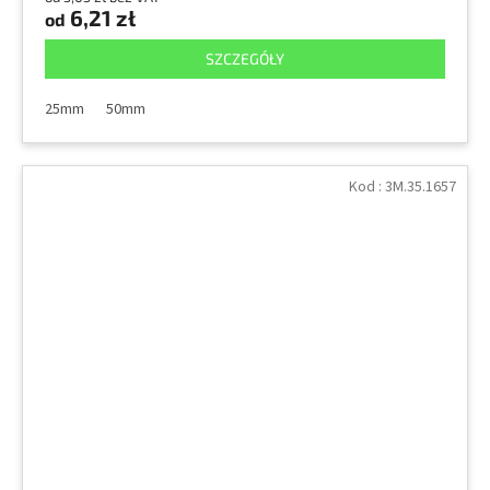
6,21 zł
od
SZCZEGÓŁY
25mm
50mm
Kod :
3M.35.1657