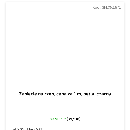
Kod :
3M.35.1671
Zapięcie na rzep, cena za 1 m, pętla, czarny
Na stanie
(39,9 m)
od 5,05 zł bez VAT