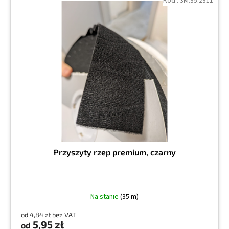
Kod :
3M.35.2311
Przyszyty rzep premium, czarny
Na stanie
(35 m)
od 4,84 zł bez VAT
5,95 zł
od