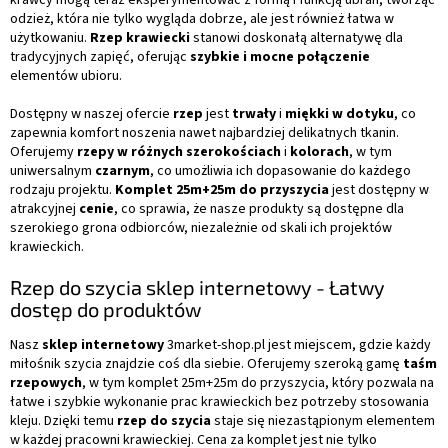
odzież, która nie tylko wygląda dobrze, ale jest również łatwa w
użytkowaniu.
Rzep krawiecki
stanowi doskonałą alternatywę dla
tradycyjnych zapięć, oferując
szybkie i mocne połączenie
elementów ubioru.
Dostępny w naszej ofercie
rzep
jest
trwały
i
miękki w dotyku
, co
zapewnia komfort noszenia nawet najbardziej delikatnych tkanin.
Oferujemy
rzepy w różnych szerokościach
i
kolorach
, w tym
uniwersalnym
czarnym
, co
umożliwia ich dopasowanie do każdego
rodzaju projektu.
Komplet 25m+25m do przyszycia
jest dostępny w
atrakcyjnej
cenie
, co sprawia, że nasze produkty są dostępne dla
szerokiego grona odbiorców, niezależnie od skali ich projektów
krawieckich.
Rzep do szycia sklep internetowy - Łatwy
dostęp do produktów
Nasz
sklep internetowy
3market-shop.pl jest miejscem, gdzie każdy
miłośnik szycia znajdzie coś dla siebie. Oferujemy szeroką gamę
taśm
rzepowych
, w tym komplet 25m+25m do przyszycia, który pozwala na
łatwe i szybkie wykonanie prac krawieckich bez potrzeby stosowania
kleju. Dzięki temu
rzep do szycia
staje się niezastąpionym elementem
w każdej pracowni krawieckiej. Cena za komplet jest nie tylko