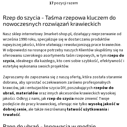
17
pozycji razem
K
o
n
Rzep do szycia - Taśma rzepowa kluczem do
t
nowoczesnych rozwiązań krawieckich
r
o
Nasz sklep internetowy 3market-shop.pl, działający nieprzerwanie od
l
września 1990 roku, specjalizuje się w dostarczaniu produktów
k
najwyższej jakości, które ułatwiają i rewolucjonizują prace krawieckie.
i
W odpowiedzi na rosnące potrzeby naszych Klientów skupiliśmy się na
l
oferowaniu szerokiego asortymentu taśm rzepowych, w tym
rzepu do
i
szycia
, idealnego dla każdego, kto ceni sobie szybkość, efektywność i
s
estetykę wykonania swoich projektów.
t
y
Zapraszamy do zapoznania się z naszą ofertą, która została starannie
dobrana, aby sprostać oczekiwaniom zarówno profesjonalnych
krawców, jak i entuzjastów szycia DIY, poszukujących
rzepów do
ubrań
,
materiałów
oraz innych akcesoriów krawieckich wysokiej
jakości. Odkryj z nami, jak
rzep do szycia
może zmienić Twoje
podejście do pracy krawieckiej, oferując nie tylko
wysoką jakość w
dobrej cenie
, ale także niezrównaną
łatwość użytkowania
i
trwałość
.
Rzep do ubrań - Innowacja w modzie