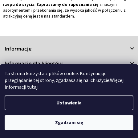
rzepu do szycia
.
Zapraszamy do zapoznania się
z naszym
asortymentem i przekonania się, że wysoka jakość w połączeniu z
atrakcyjną ceną jest u nas standardem.
S
t
Informacje
o
p
Informacje dla klientów
k
a
Ta strona korzysta z plików cookie. Kontynuując
Kontakt
przeglądanie tej strony, zgadzasz się na ich użycie.Więcej
informacji
tutaj
.
Ustawienia
Copyright 2026
3Market
. Wszystkie prawa zastrzeżone.
Edytuj
Zgadzam się
ustawienia plików cookie