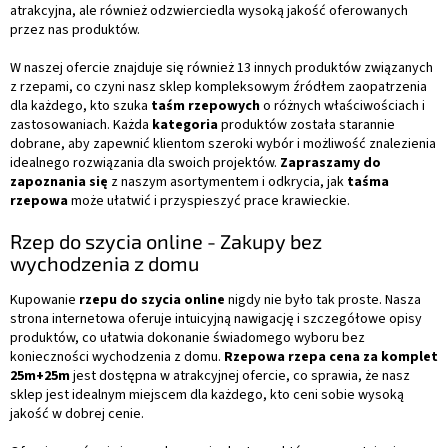
atrakcyjna, ale również odzwierciedla wysoką jakość oferowanych
przez nas produktów.
W naszej ofercie znajduje się również 13 innych produktów związanych
z rzepami, co czyni nasz sklep kompleksowym źródłem zaopatrzenia
dla każdego, kto szuka
taśm rzepowych
o różnych właściwościach i
zastosowaniach. Każda
kategoria
produktów została starannie
dobrane, aby zapewnić klientom szeroki wybór i możliwość znalezienia
idealnego rozwiązania dla swoich projektów.
Zapraszamy do
zapoznania się
z naszym asortymentem i odkrycia, jak
taśma
rzepowa
może ułatwić i przyspieszyć prace krawieckie.
Rzep do szycia online - Zakupy bez
wychodzenia z domu
Kupowanie
rzepu do szycia online
nigdy nie było tak proste. Nasza
strona internetowa oferuje intuicyjną nawigację i szczegółowe opisy
produktów, co ułatwia dokonanie świadomego wyboru bez
konieczności wychodzenia z domu.
Rzepowa rzepa cena za komplet
25m+25m
jest dostępna w atrakcyjnej ofercie, co sprawia, że nasz
sklep jest idealnym miejscem dla każdego, kto ceni sobie wysoką
jakość w dobrej cenie.