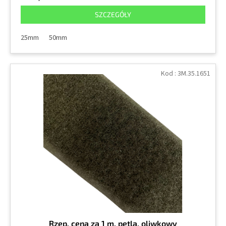
SZCZEGÓŁY
25mm
50mm
Kod :
3M.35.1651
Rzep, cena za 1 m, pętla, oliwkowy