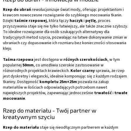
Rzep do ubrań
rewolucjonizuje świat mody, oferując projektantom i
krawcom nowoczesne rozwiązanie do szybkiego mocowania tkanin.
Dzięki
taśmie rzepowej
, która łączy
haczyk
i
pętlę
, proces
przyszywania staje się nie tylko łatwiejszy, ale także znacznie szybszy.
To idealne rozwiązanie dla osób szukających alternatywy dla
tradycyjnych metod szycia, pozwalając na łatwe dokonywanie zmian w
ubraniach czy dopasowanie ich rozmiaru bez konieczności stosowania
kleju.
Taśma rzepowa
jest dostępna w
różnych szerokościach
, w tym
popularnej
50mm
, co umożliwia szerokie zastosowanie w
różnorodnych projektach krawieckich.
Kolor czarny
sprawia, że rzep
jest dyskretny i elegancki, idealnie komponując się z każdym rodzajem
tkaniny. Dostępność
kompletu 25m+25m
pozwala na zakup
materiałów w ilościach odpowiadających potrzebom nawet
największych projektów, zapewniając jednocześnie
trwałość
i
trwałe
mocowanie
.
Rzep do materiału - Twój partner w
kreatywnym szyciu
Rzep do materiału
staje się nieodłącznym partnerem w każdym