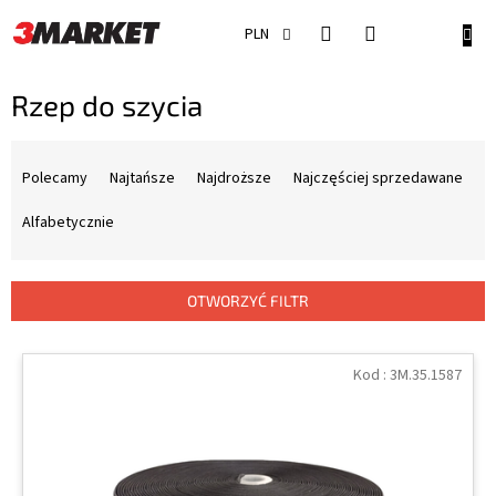
Przejść
do
KOSZ
PLN
treści
Rzep do szycia
S
o
Polecamy
Najtańsze
Najdroższe
Najczęściej sprzedawane
r
t
Alfabetycznie
o
w
a
OTWORZYĆ FILTR
n
i
L
e
i
Kod :
3M.35.1587
p
s
r
t
o
a
d
p
u