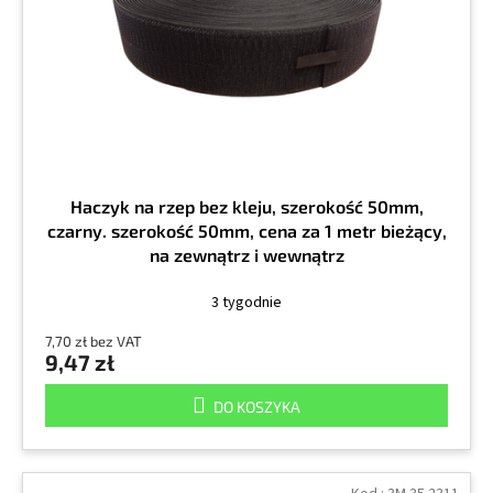
r
k
o
t
d
ó
u
w
k
t
ó
w
Haczyk na rzep bez kleju, szerokość 50mm,
czarny. szerokość 50mm, cena za 1 metr bieżący,
na zewnątrz i wewnątrz
3 tygodnie
7,70 zł bez VAT
9,47 zł
DO KOSZYKA