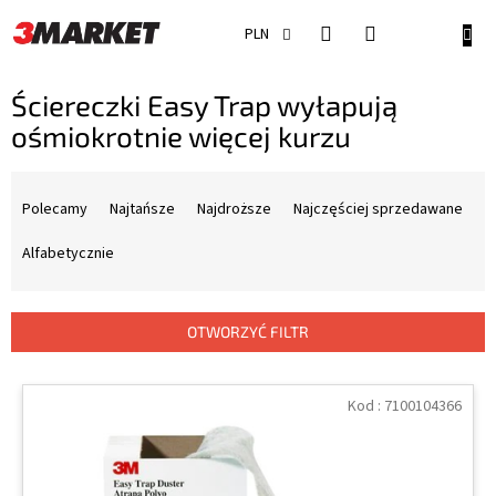
Przejść
do
KOSZ
PLN
treści
Ściereczki Easy Trap wyłapują
ośmiokrotnie więcej kurzu
S
o
Polecamy
Najtańsze
Najdroższe
Najczęściej sprzedawane
r
t
Alfabetycznie
o
w
a
OTWORZYĆ FILTR
n
i
L
e
i
Kod :
7100104366
p
s
r
t
o
a