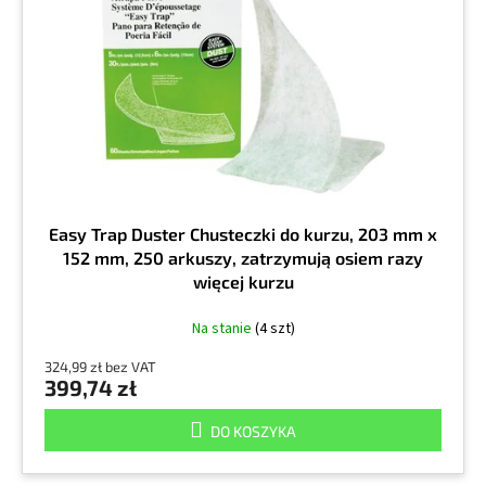
d
p
u
r
k
o
t
d
ó
u
w
k
t
ó
w
Easy Trap Duster Chusteczki do kurzu, 203 mm x
152 mm, 250 arkuszy, zatrzymują osiem razy
więcej kurzu
Na stanie
(4 szt)
324,99 zł bez VAT
399,74 zł
DO KOSZYKA