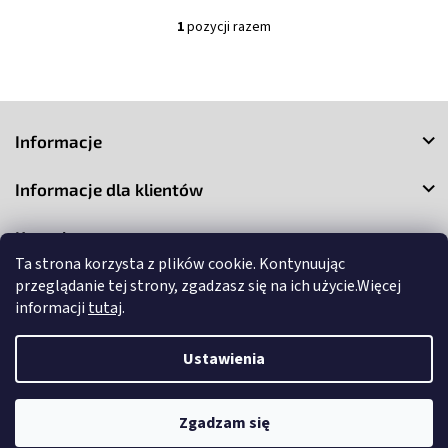
1
pozycji razem
K
o
n
t
S
r
o
t
Informacje
l
o
k
p
i
Informacje dla klientów
k
l
a
i
Kontakt
s
t
Ta strona korzysta z plików cookie. Kontynuując
y
przeglądanie tej strony, zgadzasz się na ich użycie.Więcej
informacji
tutaj
.
Ustawienia
Copyright 2026
3Market
. Wszystkie prawa zastrzeżone.
Edytuj
ustawienia plików cookie
Zgadzam się
Opracował Shoptet