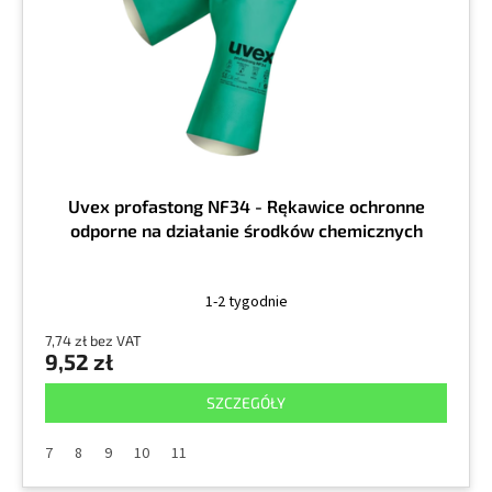
r
k
o
t
d
ó
u
w
k
t
ó
w
Uvex profastong NF34 - Rękawice ochronne
odporne na działanie środków chemicznych
1-2 tygodnie
7,74 zł bez VAT
9,52 zł
SZCZEGÓŁY
7
8
9
10
11