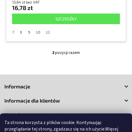
13,64 zł bez VAT
16,78 zł
SZCZEGÓŁY
7
8
9
10
11
2
pozycji razem
K
o
n
t
S
r
o
t
Informacje
l
o
k
p
i
Informacje dla klientów
k
l
a
i
Kontakt
s
t
Ta strona korzysta z plików cookie. Kontynuując
y
przeglądanie tej strony, zgadzasz się na ich użycie.Więcej