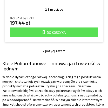
2-3 miesiące
160,52 zł bez VAT
197,44 zł
DO KOSZYKA
7
pozycji razem
K
o
n
Kleje Poliuretanowe - Innowacja i trwałość w
t
jednym
r
o
W dobie dynamicznego rozwoju technologii i ciągłego poszukiwania
l
nowych, skuteczniejszych rozwiązań w przemyśle oraz rzemiośle,
k
produkty na bazie poliuretanu zyskują na znaczeniu. Szerokie
i
zastosowanie klejów i uszczelniaczy poliuretanowych świadczy o ich
l
niezastąpionych właściwościach – od elastyczności i wytrzymałości,
i
po wodoodporność i uniwersalność. W naszym sklepie internetowym
s
3market-shop.pl oferujemy szeroki asortyment tych produktów, które
t