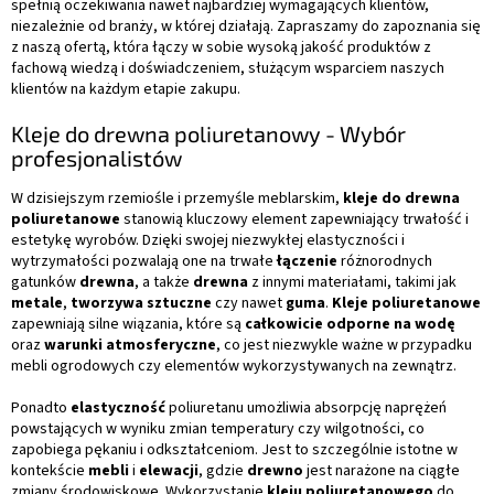
spełnią oczekiwania nawet najbardziej wymagających klientów,
y
niezależnie od branży, w której działają. Zapraszamy do zapoznania się
z naszą ofertą, która łączy w sobie wysoką jakość produktów z
fachową wiedzą i doświadczeniem, służącym wsparciem naszych
klientów na każdym etapie zakupu.
Kleje do drewna poliuretanowy - Wybór
profesjonalistów
W dzisiejszym rzemiośle i przemyśle meblarskim,
kleje do drewna
poliuretanowe
stanowią kluczowy element zapewniający trwałość i
estetykę wyrobów. Dzięki swojej niezwykłej elastyczności i
wytrzymałości pozwalają one na trwałe
łączenie
różnorodnych
gatunków
drewna
, a także
drewna
z innymi materiałami, takimi jak
metale
,
tworzywa sztuczne
czy nawet
guma
.
Kleje poliuretanowe
zapewniają silne wiązania, które są
całkowicie odporne na wodę
oraz
warunki atmosferyczne
, co jest niezwykle ważne w przypadku
mebli ogrodowych czy elementów wykorzystywanych na zewnątrz.
Ponadto
elastyczność
poliuretanu umożliwia absorpcję naprężeń
powstających w wyniku zmian temperatury czy wilgotności, co
zapobiega pękaniu i odkształceniom. Jest to szczególnie istotne w
kontekście
mebli
i
elewacji
, gdzie
drewno
jest narażone na ciągłe
zmiany środowiskowe. Wykorzystanie
kleju poliuretanowego
do