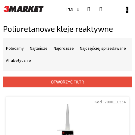
Przejść
do
KOSZ
PLN
treści
Poliuretanowe kleje reaktywne
S
o
Polecamy
Najtańsze
Najdroższe
Najczęściej sprzedawane
r
t
Alfabetycznie
o
w
a
OTWORZYĆ FILTR
n
i
L
e
i
Kod :
7000110554
p
s
r
t
o
a
d
p
u