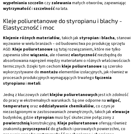
wypełniania szczelin
czy
zalewania
małych otworów, zapewniając
wytrzymałość
i
szczelność
na lata.
Kleje poliuretanowe do styropianu i blachy -
Elastyczność i moc
Klejenie różnych materiałów
, takich jak
styropian
i
blacha
, stanowi
wyzwanie w wielu branżach – od budownictwa po produkcję sprzętu
AGD.
Kleje poliuretanowe
są tutaj rozwiązaniem, które nie tylko
zapewnia silne
wiązania
, ale również
elastyczność
niezbędną do
absorbowania naprężeń między materiałami o różnych właściwościach
termicznych. Dzięki tym cechom
kleje poliuretanowe
są szeroko
wykorzystywane do
montażu
elementów izolacyjnych, jak również w
procesach produkcyjnych wymagających trwałego
łączenia
styropianu
i
metali
.
Jedną z kluczowych zalet
klejów poliuretanowych
jest ich zdolność
do pracy w ekstremalnych warunkach. Są one odporne na
wilgoć
,
temperaturę
oraz
oddziaływanie chemikaliów
, co czyni je
niezastąpionymi w zastosowaniach zewnętrznych, takich jak
elewacje
budynków, gdzie
styropian
musi być skutecznie połączony z
powierzchnią
konstrukcyjną.
Kleje poliuretanowe
oferują również
znakomitą
przyczepność
do gładkich i porowatych powierzchni, co