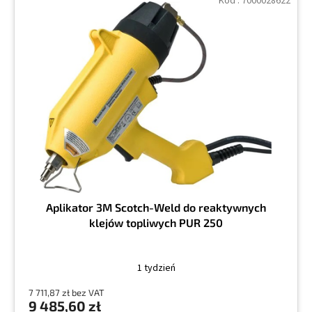
Kod :
7000028622
Aplikator 3M Scotch-Weld do reaktywnych
klejów topliwych PUR 250
1 tydzień
7 711,87 zł bez VAT
9 485,60 zł