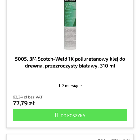
r
k
o
t
d
ó
u
w
k
t
ó
w
5005, 3M Scotch-Weld 1K poliuretanowy klej do
drewna, przezroczysty białawy, 310 ml
1-2 miesiące
63,24 zł bez VAT
77,79 zł
DO KOSZYKA