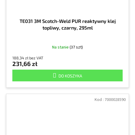
TE031 3M Scotch-Weld PUR reaktywny klej
topliwy, czarny, 295ml
Na stanie
(37 szt)
188,34 zł bez VAT
231,66 zł
DO KOSZYKA
Kod :
7000028590