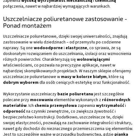
zapewnia
wysoką wytrzymałość mechaniczną
i
chemiczną
połączenia, nawet w najbardziej wymagających warunkach.
Uszczelniacze poliuretanowe zastosowanie -
Ponad montażem
Uszczelniacze poliuretanowe, dzięki swojej uniwersalności, znajdują
zastosowanie w wielu dziedzinach – od przemysłu po codzienne
naprawy. Są one
wodoodporne
i
elastyczne
, co sprawia, że są
doskonałym rozwiązaniem do uszczelniania, izolacji oraz wzmocnienia
różnych powierzchni. Charakteryzują się
wolnowiążącymi
właściwościami, co pozwala na precyzyjne aplikacje, nawet w
najbardziej skomplikowanych projektach. W naszym sklepie oferujemy
uszczelniacze poliuretanowe w
masy w kolorze białym
, które są
dobrym wyborem
dla osób ceniących estetykę oraz funkcjonalność.
Wykorzystanie uszczelniaczy
bazie poliuretanu
jest szczególnie
polecane przy
mocowaniu
elementów wykonanych z
różnorodnych
materiałów
. Ich
chemia przemysłowa
zapewnia
wytrzymałość
i
odporność
na czynniki zewnętrzne, co zwiększa żywotność i
bezpieczeństwo konstrukcji. Dodatkowo, uszczelniacze te, dzięki
swojej elastyczności, pozwalają na zachowanie integralności struktury,
nawet gdy dochodzi do nieznacznego przemieszczenia się elementów.
Jest to szczególnie ważne w przypadku budownictwa, gdzie
pianka