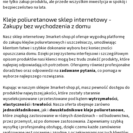
nie tylko zakup produktu, ale przede wszystkim inwestycja w spokój i
bezpieczeństwo na lata.
Kleje poliuretanowe sklep internetowy -
Zakupy bez wychodzenia z domu
Nasz sklep internetowy 3market-shop.pl oferuje wygodną platformę
do zakupu klejów poliuretanowych i uszczelniaczy, umożliwiając
klientom łatwe i szybkie dokonanie wyboru bez konieczności
opuszczania domu. Dzięki przejrzystemu interfejsowi i szczegółowym
opisom produktów nasi klienci mogą bez trudu znaleźć produkty, które
najlepiej odpowiadają ich potrzebom. Oferujemy również profesjonalne
doradztwo oraz odpowiedzi na
zadawane pytania
, co pomaga w
wyborze najlepszego rozwiązania.
Kupując w naszym sklepie 3market-shop.pl, masz pewność dostępu do
produktów najwyższej jakości, które zostały starannie
wyselekcjonowane i przetestowane pod kątem
wytrzymałości
,
elastyczności
i
trwałości
. Nasza oferta obejmuje zarówno
jednoskładnikowe
, jak i
dwuskładnikowe kleje poliuretanowe
,
które znajdują zastosowanie w różnych dziedzinach – od budownictwa,
przez przemysł, aż po domowe zastosowania. Zapewniamy szybką
wysyłkę i profesjonalną obsługę, dzięki czemu każde zamówienie
realizowane jest sprawnie i zgodnie z oczekiwaniami naszych klientów.