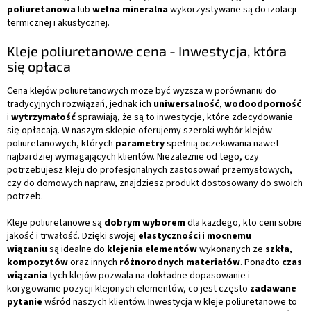
poliuretanowa
lub
wełna mineralna
wykorzystywane są do izolacji
termicznej i akustycznej.
Kleje poliuretanowe cena - Inwestycja, która
się opłaca
Cena klejów poliuretanowych może być wyższa w porównaniu do
tradycyjnych rozwiązań, jednak ich
uniwersalność
,
wodoodporność
i
wytrzymałość
sprawiają, że są to inwestycje, które zdecydowanie
się opłacają. W naszym sklepie oferujemy szeroki wybór klejów
poliuretanowych, których
parametry
spełnią oczekiwania nawet
najbardziej wymagających klientów. Niezależnie od tego, czy
potrzebujesz kleju do profesjonalnych zastosowań przemysłowych,
czy do domowych napraw, znajdziesz produkt dostosowany do swoich
potrzeb.
Kleje poliuretanowe są
dobrym wyborem
dla każdego, kto ceni sobie
jakość i trwałość. Dzięki swojej
elastyczności
i
mocnemu
wiązaniu
są idealne do
klejenia elementów
wykonanych ze
szkła
,
kompozytów
oraz innych
różnorodnych materiałów
. Ponadto
czas
wiązania
tych klejów pozwala na dokładne dopasowanie i
korygowanie pozycji klejonych elementów, co jest często
zadawane
pytanie
wśród naszych klientów. Inwestycja w kleje poliuretanowe to