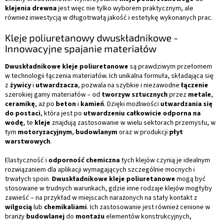
klejenia drewna
jest więc nie tylko wyborem praktycznym, ale
również inwestycją w długotrwałą jakość i estetykę wykonanych prac.
Kleje poliuretanowy dwuskładnikowe -
Innowacyjne spajanie materiałów
Dwuskładnikowe kleje poliuretanowe
są prawdziwym przełomem
w technologii łączenia materiałów. Ich unikalna formuła, składająca się
z
żywicy
i
utwardzacza
, pozwala na szybkie i niezawodne
łączenie
szerokiej gamy materiałów – od
tworzyw sztucznych
przez
metale
,
ceramikę
, aż po
beton
i
kamień
. Dzięki możliwości
utwardzania się
do postaci
, która jest po
utwardzeniu całkowicie odporna na
wodę
, te
kleje
znajdują zastosowanie w wielu sektorach przemysłu, w
tym
motoryzacyjnym
,
budowlanym
oraz w produkcji
płyt
warstwowych
.
Elastyczność i
odporność chemiczna
tych klejów czynią je idealnym
rozwiązaniem dla aplikacji wymagających szczególnie mocnych i
trwałych spoin.
Dwuskładnikowe kleje poliuretanowe
mogą być
stosowane w trudnych warunkach, gdzie inne rodzaje klejów mogłyby
zawieść – na przykład w miejscach narażonych na stały kontakt z
wilgocią
lub
chemikaliami
. Ich zastosowanie jest również cenione w
branży
budowlanej
do
montażu
elementów konstrukcyjnych,