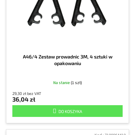
r
k
o
t
d
ó
u
w
k
t
ó
w
A46/4 Zestaw prowadnic 3M, 4 sztuki w
opakowaniu
Na stanie
(1 szt)
29,30 zł bez VAT
36,04 zł
DO KOSZYKA