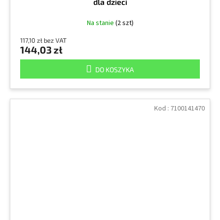
dla dzieci
Na stanie
(2 szt)
117,10 zł bez VAT
144,03 zł
DO KOSZYKA
Kod :
7100141470