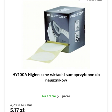
Kod :
7100064410
HY100A Higieniczne wkładki samoprzylepne do
nauszników
Na stanie
(29 para)
4,20 zł bez VAT
5,17 zł