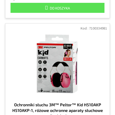
DO KOSZYKA
Kod :
7100334981
Ochronniki słuchu 3M™ Peltor™ Kid H510AKP
H510AKP-1, różowe ochronne aparaty słuchowe