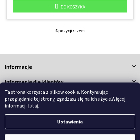
DO KOSZYKA
6
pozycji razem
K
o
n
t
S
r
o
t
Informacje
l
o
k
p
i
Informacje dla klientów
k
l
a
Ta strona korzysta z plików cookie. Kontynuując
i
Kontakt
s
przeglądanie tej strony, zgadzasz się na ich użycie.Więcej
t
informacji
tutaj
.
y
Ustawienia
Copyright 2026
3Market
. Wszystkie prawa zastrzeżone.
Edytuj