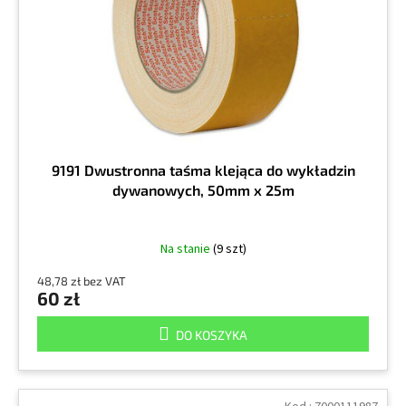
r
k
o
t
d
ó
u
w
k
t
ó
w
9191 Dwustronna taśma klejąca do wykładzin
dywanowych, 50mm x 25m
Na stanie
(9 szt)
48,78 zł bez VAT
60 zł
DO KOSZYKA