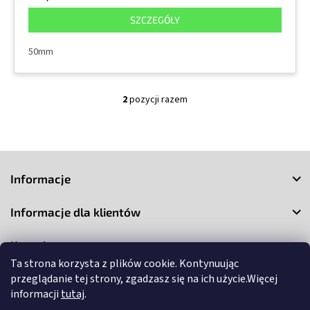
SZCZEGÓŁY
50mm
2
pozycji razem
K
o
n
t
S
r
o
t
Informacje
l
o
k
p
i
Informacje dla klientów
k
l
a
i
Kontakt
s
t
Ta strona korzysta z plików cookie. Kontynuując
y
przeglądanie tej strony, zgadzasz się na ich użycie.Więcej
informacji
tutaj
.