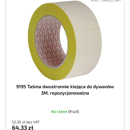
Kod :
7000111987
9195 Taśma dwustronnie klejąca do dywanów
3M, repozycjonowalna
Na stanie
(9 szt)
52,30 zł bez VAT
64,33 zł