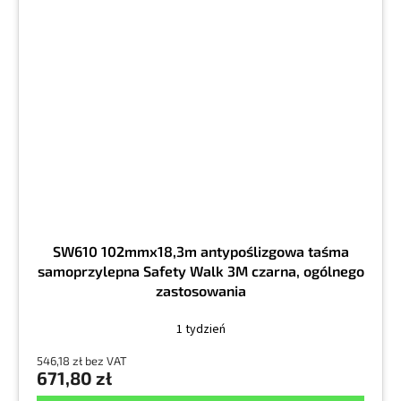
SW610 102mmx18,3m antypoślizgowa taśma
samoprzylepna Safety Walk 3M czarna, ogólnego
zastosowania
1 tydzień
546,18 zł bez VAT
671,80 zł