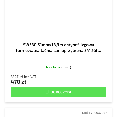
SW530 51mmx18,3m antypoślizgowa
formowalna taśma samoprzylepna 3M żółta
Na stanie
(1 szt)
382,11 zł bez VAT
470 zł
DO KOSZYKA
Kod :
7100020921