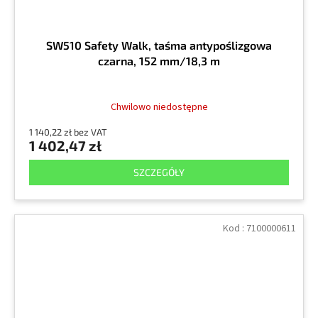
SW510 Safety Walk, taśma antypoślizgowa
czarna, 152 mm/18,3 m
Chwilowo niedostępne
1 140,22 zł bez VAT
1 402,47 zł
SZCZEGÓŁY
Kod :
7100000611