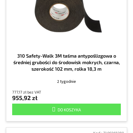
r
k
o
t
d
ó
u
w
k
t
ó
w
310 Safety-Walk 3M taśma antypoślizgowa o
średniej grubości do środowisk mokrych, czarna,
szerokość 102 mm, rolka 18,3 m
2 tygodnie
777,17 zł bez VAT
955,92 zł
DO KOSZYKA