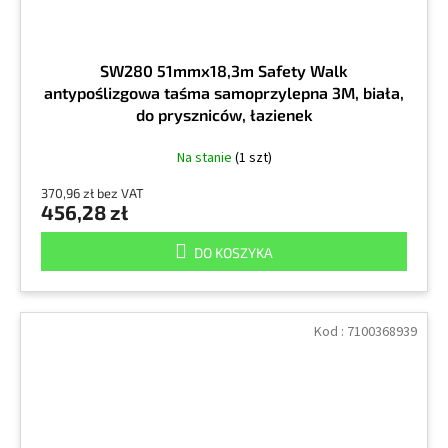
SW280 51mmx18,3m Safety Walk
antypoślizgowa taśma samoprzylepna 3M, biała,
do pryszniców, łazienek
Na stanie
(1 szt)
370,96 zł bez VAT
456,28 zł
DO KOSZYKA
Kod :
7100368939