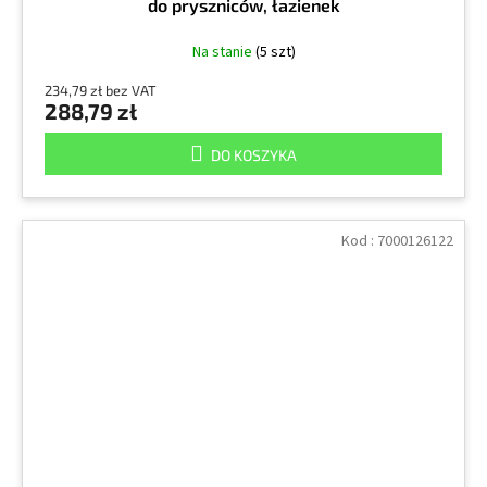
do pryszniców, łazienek
Na stanie
(5 szt)
234,79 zł bez VAT
288,79 zł
DO KOSZYKA
Kod :
7000126122