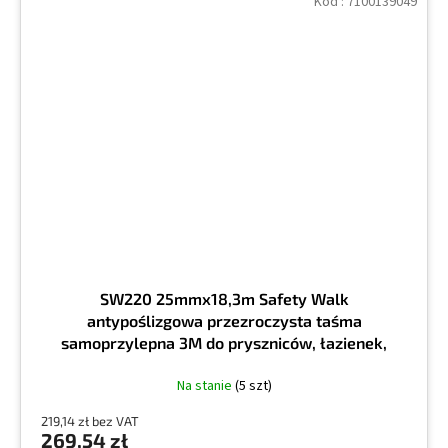
Kod :
7100139049
SW220 25mmx18,3m Safety Walk
antypoślizgowa przezroczysta taśma
samoprzylepna 3M do pryszniców, łazienek,
Na stanie
(5 szt)
219,14 zł bez VAT
269,54 zł