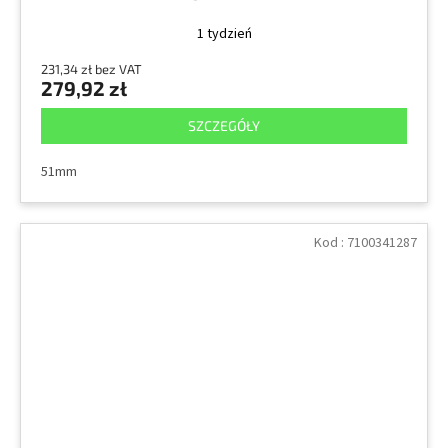
1 tydzień
231,34 zł bez VAT
279,92 zł
SZCZEGÓŁY
51mm
Kod :
7100341287