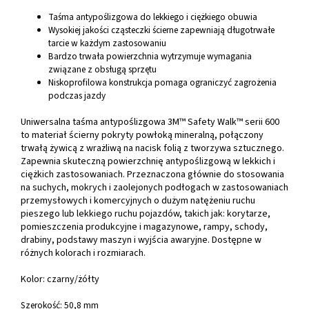
Taśma antypoślizgowa do lekkiego i ciężkiego obuwia
Wysokiej jakości cząsteczki ścierne zapewniają długotrwałe
tarcie w każdym zastosowaniu
Bardzo trwała powierzchnia wytrzymuje wymagania
związane z obsługą sprzętu
Niskoprofilowa konstrukcja pomaga ograniczyć zagrożenia
podczas jazdy
Uniwersalna taśma antypoślizgowa 3M™ Safety Walk™ serii 600
to materiał ścierny pokryty powłoką mineralną, połączony
trwałą żywicą z wrażliwą na nacisk folią z tworzywa sztucznego.
Zapewnia skuteczną powierzchnię antypoślizgową w lekkich i
ciężkich zastosowaniach. Przeznaczona głównie do stosowania
na suchych, mokrych i zaolejonych podłogach w zastosowaniach
przemysłowych i komercyjnych o dużym natężeniu ruchu
pieszego lub lekkiego ruchu pojazdów, takich jak: korytarze,
pomieszczenia produkcyjne i magazynowe, rampy, schody,
drabiny, podstawy maszyn i wyjścia awaryjne. Dostępne w
różnych kolorach i rozmiarach.
Kolor: czarny/żółty
Szerokość: 50,8 mm