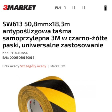
Przejść
do
KOSZ
PLN
treści
SW613 50,8mmx18,3m
antypoślizgowa taśma
samoprzylepna 3M w czarno-żółte
paski, uniwersalne zastosowanie
Kod:
7100383554
EAN: 00068060170019
Średnia
Brak oceny
Szczegóły oceny
Marka:
3M
ocena
produktu
wynosi
0,0
na
5
gwiazdek.