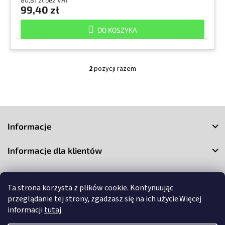
80,81 zł bez VAT
99,40 zł
DO KOSZYKA
2
pozycji razem
K
o
n
t
S
r
o
t
Informacje
l
o
k
p
i
Informacje dla klientów
k
l
a
i
Kontakt
s
t
Ta strona korzysta z plików cookie. Kontynuując
y
przeglądanie tej strony, zgadzasz się na ich użycie.Więcej
informacji
tutaj
.