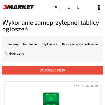
Przejść
do
KOSZ
PLN
treści
Wykonanie samoprzylepnej tablicy
ogłoszeń
S
o
Polecamy
Najtańsze
Najdroższe
Najczęściej sprzedawane
r
t
Alfabetycznie
o
w
a
OTWORZYĆ FILTR
n
i
L
e
i
Kod :
7100296679
p
s
r
t
o
a