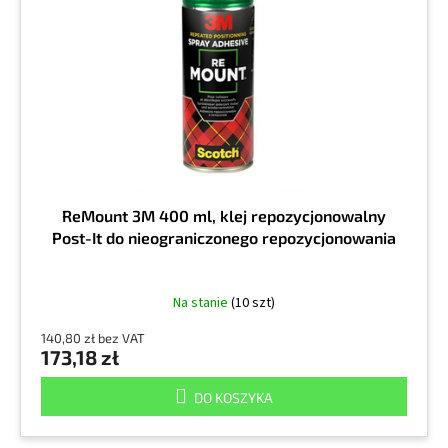
d
p
u
r
k
o
t
d
ó
u
w
k
t
ó
w
ReMount 3M 400 ml, klej repozycjonowalny
Post-It do nieograniczonego repozycjonowania
Na stanie
(10 szt)
140,80 zł bez VAT
173,18 zł
DO KOSZYKA