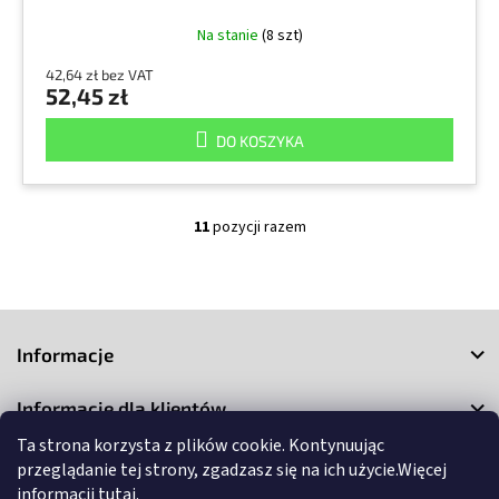
Na stanie
(8 szt)
42,64 zł bez VAT
52,45 zł
DO KOSZYKA
11
pozycji razem
K
o
n
t
S
r
o
t
Informacje
l
o
k
p
i
Informacje dla klientów
k
l
a
Ta strona korzysta z plików cookie. Kontynuując
i
Kontakt
s
przeglądanie tej strony, zgadzasz się na ich użycie.Więcej
t
informacji
tutaj
.