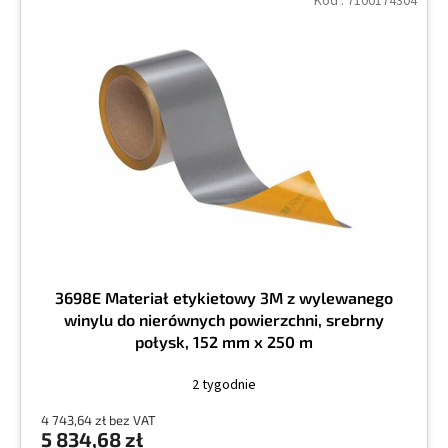
Kod :
7100174304
3698E Materiał etykietowy 3M z wylewanego
winylu do nierównych powierzchni, srebrny
połysk, 152 mm x 250 m
2 tygodnie
4 743,64 zł bez VAT
5 834,68 zł