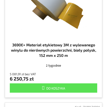
r
k
o
t
d
ó
u
w
k
t
ó
w
3690E+ Materiał etykietowy 3M z wylewanego
winylu do nierównych powierzchni, biały połysk,
152 mm x 250 m
2 tygodnie
5 081,91 zł bez VAT
6 250,75 zł
DO KOSZYKA