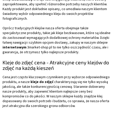
zaprojektowane, aby spełnić różnorodne potrzeby naszych klientów.
Każdy produkt jest dokładnie opisany, co umożliwia naszym klientom
świadomy wybór odpowiedniego kleju do swoich projektów
fotograficznych.
Oprócz tradycyjnych klejów nasza oferta obejmuje także
specjalistyczne produkty, takie jak kleje bezkwasowe, które są idealne
do zastosowań wymagających dodatkowej ochrony materiałów. Dzięki
łatwej nawigacji i szybkim opcjom dostawy, zakupy w naszym sklepie
internetowym
3market-shop.pl to nie tylko oszczędność czasu, ale i
gwarancja, że otrzymasz tylko najlepsze produkty.
Kleje do zdjęć cena - Atrakcyjne ceny klejów do
zdjęć na każdą kieszeń
Cena jest często kluczowym czynnikiem przy wyborze odpowiedniego
produktu, a nasze
kleje do zdjęć
charakteryzują się nie tylko wysoką
jakością, ale także konkurencyjnością cenową. Starannie dobieramy
nasze produkty, aby zapewnić klientom najlepsze ceny bez
kompromisów co do jakości. W naszym sklepie każdy znajdzie klej
dopasowany do swoich potrzeb i budżetu, co sprawia, że nasza oferta
jest atrakcyjna dla szerokiego grona odbiorców.