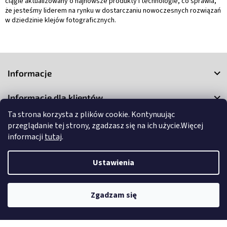
ciągle aktualizowany o najnowsze produkty i technologie, co sprawia,
że jesteśmy liderem na rynku w dostarczaniu nowoczesnych rozwiązań
w dziedzinie klejów fotograficznych.
S
t
Informacje
o
p
Informacje dla klientów
k
a
Ta strona korzysta z plików cookie. Kontynuując
Kontakt
przeglądanie tej strony, zgadzasz się na ich użycie.Więcej
informacji
tutaj
.
Ustawienia
Copyright 2026
3Market
. Wszystkie prawa zastrzeżone.
Edytuj
Zgadzam się
ustawienia plików cookie
Opracował Shoptet