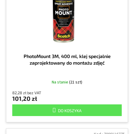
r
k
o
t
d
ó
u
w
k
t
ó
w
PhotoMount 3M, 400 ml, klej specjalnie
zaprojektowany do montażu zdjęć
Na stanie
(21 szt)
82,28 zł bez VAT
101,20 zł
DO KOSZYKA