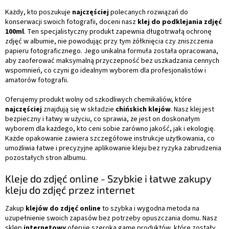
Każdy, kto poszukuje
najczęściej
polecanych rozwiązań do
konserwacji swoich fotografii, doceni nasz
klej do podklejania zdjęć
100ml
. Ten specjalistyczny produkt zapewnia długotrwałą ochronę
zdjęć w albumie, nie powodując przy tym żółknięcia czy zniszczenia
papieru fotograficznego. Jego unikalna formuła została opracowana,
aby zaoferować maksymalną przyczepność bez uszkadzania cennych
wspomnień, co czyni go idealnym wyborem dla profesjonalistów i
amatorów fotografii.
Oferujemy produkt wolny od szkodliwych chemikaliów, które
najczęściej
znajdują się w składzie
chińskich klejów
. Nasz klej jest
bezpieczny i łatwy w użyciu, co sprawia, że jest on doskonałym
wyborem dla każdego, kto ceni sobie zarówno jakość, jak i ekologię.
Każde opakowanie zawiera szczegółowe instrukcje użytkowania, co
umożliwia łatwe i precyzyjne aplikowanie kleju bez ryzyka zabrudzenia
pozostałych stron albumu.
Kleje do zdjęć online - Szybkie i łatwe zakupy
kleju do zdjęć przez internet
Zakup
klejów do zdjęć online
to szybka i wygodna metoda na
uzupełnienie swoich zapasów bez potrzeby opuszczania domu. Nasz
sklep
internetowy
oferuje szeroką gamę produktów, które zostały