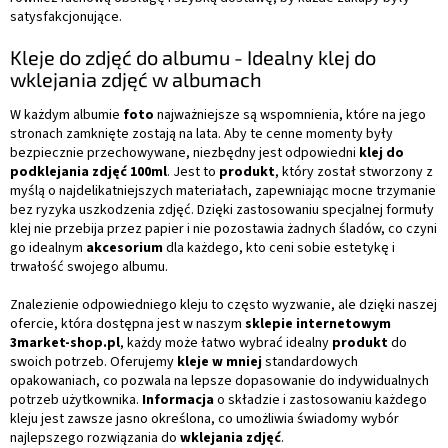
satysfakcjonujące.
Kleje do zdjęć do albumu - Idealny klej do
wklejania zdjęć w albumach
W każdym albumie
foto
najważniejsze są wspomnienia, które na jego
stronach zamknięte zostają na lata. Aby te cenne momenty były
bezpiecznie przechowywane, niezbędny jest odpowiedni
klej do
podklejania zdjęć 100ml
. Jest to
produkt
, który został stworzony z
myślą o najdelikatniejszych materiałach, zapewniając mocne trzymanie
bez ryzyka uszkodzenia zdjęć. Dzięki zastosowaniu specjalnej formuły
klej nie przebija przez papier i nie pozostawia żadnych śladów, co czyni
go idealnym
akcesorium
dla każdego, kto ceni sobie estetykę i
trwałość swojego albumu.
Znalezienie odpowiedniego kleju to często wyzwanie, ale dzięki naszej
ofercie, która dostępna jest w naszym
sklepie internetowym
3market-shop.pl
, każdy może łatwo wybrać idealny
produkt
do
swoich potrzeb. Oferujemy
kleje w mniej
standardowych
opakowaniach, co pozwala na lepsze dopasowanie do indywidualnych
potrzeb użytkownika.
Informacja
o składzie i zastosowaniu każdego
kleju jest zawsze jasno określona, co umożliwia świadomy wybór
najlepszego rozwiązania do
wklejania zdjęć
.