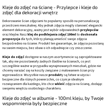
Kleje do zdjęć na ścianę - Przylepce i kleje do
zdjęć dla dekoracji wnętrz
Dekorowanie ścian zdjęciami to popularny sposób na personalizację
przestrzeni mieszkalnej. Aby jednak zdjęcia mogły stanowić elegancki
element dekoracyjny, ważny jest wybór odpowiednich
przylepców
oraz klejów. Nasz
klej do podklejania zdjęć 100ml
to
doskonała
propozycja
dla tych, którzy planują umieścić swoje zdjęcia
bezpośrednio na ścianie. Produkt ten gwarantuje, że zdjęcia pozostaną
na swoim miejscu, bez obaw o ich odpadnięcie czy zniszczenie.
Kleje do zdjęć
dostępne w naszym asortymencie są zaprojektowane
tak, aby nie pozostawiały żadnych śladów na ścianach, co jest
szczególnie ważne w przypadku wynajmowanych mieszkań, gdzie nie
chcemy narażać się na koszty związane z malowaniem ścian przy
wyprowadzce. Wszystkie nasze
produkt
y są łatwe w użyciu i
bezpieczne dla różnych powierzchni, co czyni je idealnym
rozwiązaniem dla każdego, kto chce
wkleić
zdjęcia na ścianę, dodając
swojemu wnętrzu osobistego charakteru.
Kleje do zdjęć w albumie - 100ml kleju, by Twoje
wspomnienia były bezpieczne