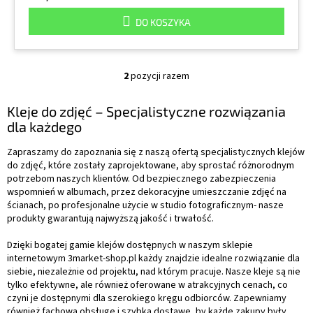
DO KOSZYKA
2
pozycji razem
K
o
n
Kleje do zdjęć – Specjalistyczne rozwiązania
t
dla każdego
r
o
Zapraszamy do zapoznania się z naszą ofertą specjalistycznych klejów
l
do zdjęć, które zostały zaprojektowane, aby sprostać różnorodnym
k
potrzebom naszych klientów. Od bezpiecznego zabezpieczenia
i
wspomnień w albumach, przez dekoracyjne umieszczanie zdjęć na
l
ścianach, po profesjonalne użycie w studio fotograficznym- nasze
i
produkty gwarantują najwyższą jakość i trwałość.
s
t
Dzięki bogatej gamie klejów dostępnych w naszym sklepie
y
internetowym 3market-shop.pl każdy znajdzie idealne rozwiązanie dla
siebie, niezależnie od projektu, nad którym pracuje. Nasze kleje są nie
tylko efektywne, ale również oferowane w atrakcyjnych cenach, co
czyni je dostępnymi dla szerokiego kręgu odbiorców. Zapewniamy
również fachową obsługę i szybką dostawę, by każde zakupy były