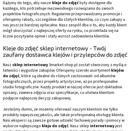
Dążymy do tego, aby nasze
kleje do zdjęć
były dostępne dla
każdego, kto potrzebuje niezawodnego rozwiązania do swoich
projektów fotograficznych. Regularnie przeprowadzamy promocje i
oferujemy rabaty, szczególnie dla stałych klientów, co czyni zakupy u
nas jeszcze bardziej opłacalne. Nasz zespół dba o to, aby każdy klient
mógł skorzystać z najlepszej oferty na rynku, co przekłada się na
liczne pozytywne opinie i stały wzrost zadowolenia klientów.
Kleje do zdjęć sklep internetowy - Twój
zaufany dostawca klejów i przylepców do zdjęć
Nasz
sklep internetowy
3market-shop.pl został stworzony z myślą o
łatwości i wygodzie zakupów. Oferujemy szeroki asortyment
klejów
do zdjęć
, które są idealne do różnych zastosowań- od albumów
fotograficznych, przez projekty artystyczne, aż po profesjonalne
studia fotograficzne. Każdy produkt w naszej ofercie jest dokładnie
opisany, zawiera zdjęcia oraz specyfikacje, co ułatwia klientom
podjęcie najlepszej decyzji zakupowej.
Jesteśmy dumni, że możemy oferować naszym klientom nie tylko
produkty najwyższej jakości, ale także profesjonalną obsługę klienta.
Nasi eksperci są zawsze gotowi udzielić fachowej porady i pomocy w
wyborze najlepszego
kleju do zdjęć
. Nasz sklep
internetowy
jest