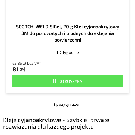
SCOTCH-WELD SIGel, 20 g Klej cyjanoakrylowy
3M do porowatych i trudnych do sklejenia
powierzchni
1-2 tygodnie
65,85 zł bez VAT
81 zł
DO KOSZYKA
8
pozycji razem
K
o
n
Kleje cyjanoakrylowe - Szybkie i trwałe
t
rozwiązania dla każdego projektu
r