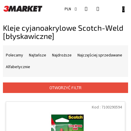
Przejść
do
KOSZ
PLN
treści
Kleje cyjanoakrylowe Scotch-Weld
[błyskawiczne]
S
o
Polecamy
Najtańsze
Najdroższe
Najczęściej sprzedawane
r
t
Alfabetycznie
o
w
a
OTWORZYĆ FILTR
n
i
L
e
i
Kod :
7100290594
p
s
r
t
o
a