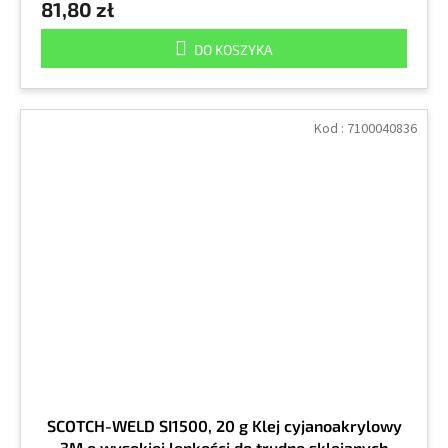
81,80 zł
DO KOSZYKA
Kod :
7100040836
SCOTCH-WELD SI1500, 20 g Klej cyjanoakrylowy
3M o wysokiej lepkości do trudno sklejanych