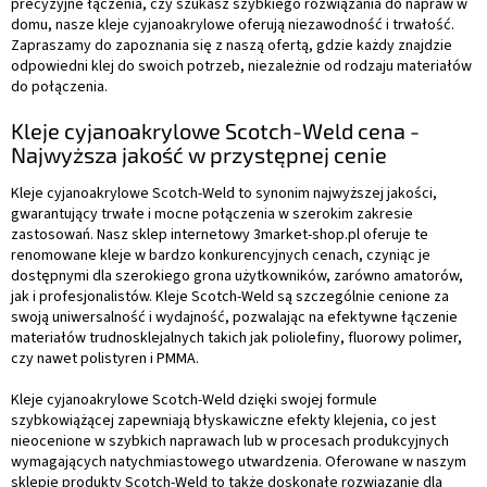
precyzyjne łączenia, czy szukasz szybkiego rozwiązania do napraw w
domu, nasze kleje cyjanoakrylowe oferują niezawodność i trwałość.
Zapraszamy do zapoznania się z naszą ofertą, gdzie każdy znajdzie
odpowiedni klej do swoich potrzeb, niezależnie od rodzaju materiałów
do połączenia.
Kleje cyjanoakrylowe Scotch-Weld cena -
Najwyższa jakość w przystępnej cenie
Kleje cyjanoakrylowe Scotch-Weld to synonim najwyższej jakości,
gwarantujący trwałe i mocne połączenia w szerokim zakresie
zastosowań. Nasz sklep internetowy 3market-shop.pl oferuje te
renomowane kleje w bardzo konkurencyjnych cenach, czyniąc je
dostępnymi dla szerokiego grona użytkowników, zarówno amatorów,
jak i profesjonalistów. Kleje Scotch-Weld są szczególnie cenione za
swoją uniwersalność i wydajność, pozwalając na efektywne łączenie
materiałów trudnosklejalnych takich jak poliolefiny, fluorowy polimer,
czy nawet polistyren i PMMA.
Kleje cyjanoakrylowe Scotch-Weld dzięki swojej formule
szybkowiążącej zapewniają błyskawiczne efekty klejenia, co jest
nieocenione w szybkich naprawach lub w procesach produkcyjnych
wymagających natychmiastowego utwardzenia. Oferowane w naszym
sklepie produkty Scotch-Weld to także doskonałe rozwiązanie dla