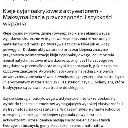
Kleje cyjanoakrylowe z aktywatorem -
Maksymalizacja przyczepności i szybkości
wiązania
Kleje cyjanoakrylowe, znane również jako kleje sekundowe, są
wyjątkowo skuteczne w błyskawicznym łączeniu różnorodnych
materiałów, od metali po tworzywa sztuczne takie jak ABS czy
poliwęglan. Dodanie aktywatora do procesu klejenia znacznie
przyspiesza polimeryzację kleju cyjanoakrylowego, co umożliwia
niemal natychmiastowe utwardzenie spoiny. Jest to szczególnie
przydatne w przemyśle oraz w szybkich naprawach, gdzie czas ma
kluczowe znaczenie. Aktywator, aplikowany na jedną z klejonych
powierzchni, zapewnia również zwiększoną przyczepność na trudnych
i nieporowatych materiałach jak PTFE (teflon) czy PE (polietylen), które
tradycyjnie są uznawane za trudne do sklejenia.
Użycie kleju cyjanoakrylowego z aktywatorem to także doskonały
wybór do łączenia elementów wymagających wysokiej elastyczności i
wytrzymałości na odkształcenia. W naszym sklepie 3market-shop.pl
oferujemy szeroką gamę klejów cyjanoakrylowych wraz z
aktywatorami, które idealnie nadają się do klejenia delikatnych
tworzyw sztucznych, gumy, kauczuku, a nawet materiałów