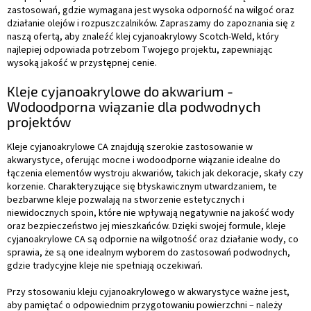
zastosowań, gdzie wymagana jest wysoka odporność na wilgoć oraz
działanie olejów i rozpuszczalników. Zapraszamy do zapoznania się z
naszą ofertą, aby znaleźć klej cyjanoakrylowy Scotch-Weld, który
najlepiej odpowiada potrzebom Twojego projektu, zapewniając
wysoką jakość w przystępnej cenie.
Kleje cyjanoakrylowe do akwarium -
Wodoodporna wiązanie dla podwodnych
projektów
Kleje cyjanoakrylowe CA znajdują szerokie zastosowanie w
akwarystyce, oferując mocne i wodoodporne wiązanie idealne do
łączenia elementów wystroju akwariów, takich jak dekoracje, skały czy
korzenie. Charakteryzujące się błyskawicznym utwardzaniem, te
bezbarwne kleje pozwalają na stworzenie estetycznych i
niewidocznych spoin, które nie wpływają negatywnie na jakość wody
oraz bezpieczeństwo jej mieszkańców. Dzięki swojej formule, kleje
cyjanoakrylowe CA są odpornie na wilgotność oraz działanie wody, co
sprawia, że są one idealnym wyborem do zastosowań podwodnych,
gdzie tradycyjne kleje nie spełniają oczekiwań.
Przy stosowaniu kleju cyjanoakrylowego w akwarystyce ważne jest,
aby pamiętać o odpowiednim przygotowaniu powierzchni – należy