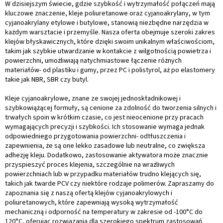
o
W dzisiejszym świecie, gdzie szybkość i wytrzymałość połączeń mają
l
kluczowe znaczenie, kleje poliuretanowe oraz cyjanoakrylany, w tym
k
cyjanoakrylany etylowe i butylowe, stanowią niezbędne narzędzia w
i
każdym warsztacie i przemyśle. Nasza oferta obejmuje szeroki zakres
l
klejów błyskawicznych, które dzięki swoim unikalnym właściwościom,
i
takim jak szybkie utwardzanie w kontakcie z wilgotnością powietrza i
s
powierzchni, umożliwiają natychmiastowe łączenie różnych
t
materiałów- od plastiku i gumy, przez PC i polistyrol, aż po elastomery
y
takie jak NBR, SBR czy butyl.
Kleje cyjanoakrylowe, znane ze swojej jednoskładnikowej i
szybkowiążącej formuły, są cenione za zdolność do tworzenia silnych i
trwałych spoin w krótkim czasie, co jest nieocenione przy pracach
wymagających precyzji i szybkości. Ich stosowanie wymaga jednak
odpowiedniego przygotowania powierzchni- odtłuszczenia i
zapewnienia, że są one lekko zasadowe lub neutralne, co zwiększa
adhezję kleju. Dodatkowo, zastosowanie aktywatora może znacznie
przyspieszyć proces klejenia, szczególnie na wrażliwych
powierzchniach lub w przypadku materiałów trudno klejących się,
takich jak twarde PCV czy niektóre rodzaje polimerów. Zapraszamy do
zapoznania się z naszą ofertą klejów cyjanoakrylowych i
poliuretanowych, które zapewniają wysoką wytrzymałość
mechaniczną i odporność na temperatury w zakresie od -100°C do
120°C, oferując rozwiązania dla szerokiego spektrum zastosowań.