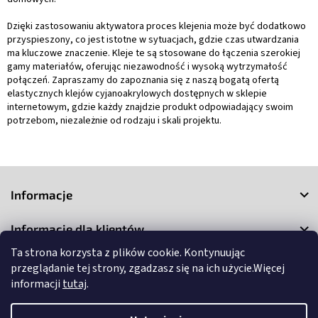
Dzięki zastosowaniu aktywatora proces klejenia może być dodatkowo
przyspieszony, co jest istotne w sytuacjach, gdzie czas utwardzania
ma kluczowe znaczenie. Kleje te są stosowane do łączenia szerokiej
gamy materiałów, oferując niezawodność i wysoką wytrzymałość
połączeń. Zapraszamy do zapoznania się z naszą bogatą ofertą
elastycznych klejów cyjanoakrylowych dostępnych w sklepie
internetowym, gdzie każdy znajdzie produkt odpowiadający swoim
potrzebom, niezależnie od rodzaju i skali projektu.
S
t
Informacje
o
p
Informacje dla klientów
k
a
Ta strona korzysta z plików cookie. Kontynuując
Kontakt
przeglądanie tej strony, zgadzasz się na ich użycie.Więcej
informacji
tutaj
.