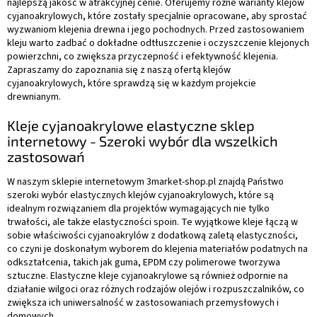
najlepszą jakość w atrakcyjnej cenie. Oferujemy różne warianty klejów
cyjanoakrylowych, które zostały specjalnie opracowane, aby sprostać
wyzwaniom klejenia drewna i jego pochodnych. Przed zastosowaniem
kleju warto zadbać o dokładne odtłuszczenie i oczyszczenie klejonych
powierzchni, co zwiększa przyczepność i efektywność klejenia.
Zapraszamy do zapoznania się z naszą ofertą klejów
cyjanoakrylowych, które sprawdzą się w każdym projekcie
drewnianym.
Kleje cyjanoakrylowe elastyczne sklep
internetowy - Szeroki wybór dla wszelkich
zastosowań
W naszym sklepie internetowym 3market-shop.pl znajdą Państwo
szeroki wybór elastycznych klejów cyjanoakrylowych, które są
idealnym rozwiązaniem dla projektów wymagających nie tylko
trwałości, ale także elastyczności spoin. Te wyjątkowe kleje łączą w
sobie właściwości cyjanoakrylów z dodatkową zaletą elastyczności,
co czyni je doskonałym wyborem do klejenia materiałów podatnych na
odkształcenia, takich jak guma, EPDM czy polimerowe tworzywa
sztuczne. Elastyczne kleje cyjanoakrylowe są również odpornie na
działanie wilgoci oraz różnych rodzajów olejów i rozpuszczalników, co
zwiększa ich uniwersalność w zastosowaniach przemysłowych i
domowych.