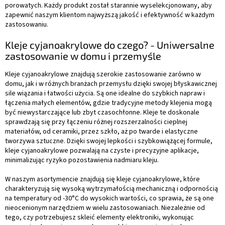
porowatych. Każdy produkt został starannie wyselekcjonowany, aby
zapewnić naszym klientom najwyższą jakość i efektywność w każdym
zastosowaniu.
Kleje cyjanoakrylowe do czego? - Uniwersalne
zastosowanie w domu i przemyśle
Kleje cyjanoakrylowe znajdują szerokie zastosowanie zarówno w
domu, jak i w różnych branżach przemysłu dzięki swojej błyskawicznej
sile wiązania i łatwości użycia. Są one idealne do szybkich napraw i
łączenia małych elementów, gdzie tradycyjne metody klejenia mogą
być niewystarczające lub zbyt czasochłonne. Kleje te doskonale
sprawdzają się przy łączeniu różnej rozszerzalności cieplnej
materiałów, od ceramiki, przez szkło, aż po twarde i elastyczne
tworzywa sztuczne. Dzięki swojej lepkości i szybkowiążącej formule,
kleje cyjanoakrylowe pozwalają na czyste i precyzyjne aplikacje,
minimalizując ryzyko pozostawienia nadmiaru kleju.
W naszym asortymencie znajdują się kleje cyjanoakrylowe, które
charakteryzują się wysoką wytrzymałością mechaniczną i odpornością
na temperatury od -30°C do wysokich wartości, co sprawia, że są one
nieocenionym narzędziem w wielu zastosowaniach. Niezależnie od
tego, czy potrzebujesz skleić elementy elektroniki, wykonując