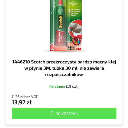
d
p
u
r
k
o
t
d
ó
u
w
k
t
ó
w
1446210 Scotch przezroczysty bardzo mocny klej
w płynie 3M, tubka 30 ml, nie zawiera
rozpuszczalników
Na stanie
(18 szt)
11,36 zł bez VAT
13,97 zł
DO KOSZYKA