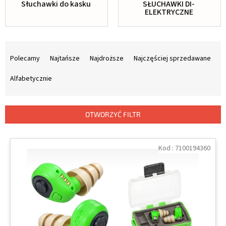
Słuchawki do kasku
SŁUCHAWKI DI-
ELEKTRYCZNE
S
o
Polecamy
Najtańsze
Najdroższe
Najczęściej sprzedawane
r
t
Alfabetycznie
o
w
a
OTWORZYĆ FILTR
n
i
L
e
i
Kod :
7100194360
p
s
r
t
o
a
d
p
u
r
k
o
t