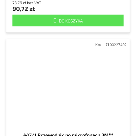
73,76 zł bez VAT
90,72 zł
DO KOSZYKA
Kod :
7100227492
A47/1 Przewodnik po mikrofonach 3M™