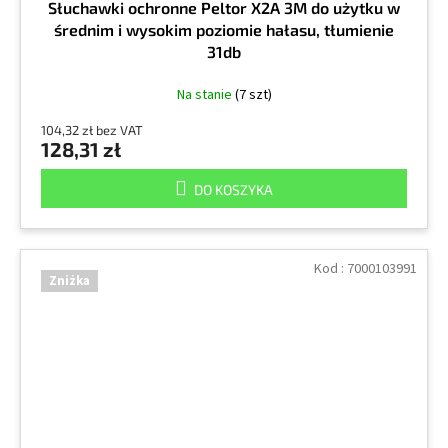
Słuchawki ochronne Peltor X2A 3M do użytku w
średnim i wysokim poziomie hałasu, tłumienie
31db
Na stanie
(7 szt)
104,32 zł bez VAT
128,31 zł
DO KOSZYKA
Kod :
7000103991
Zniżka