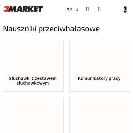
Przejść
do
KOSZ
PLN
treści
Nauszniki przeciwhałasowe
Słuchawki z zestawem
Komunikatory pracy
słuchawkowym