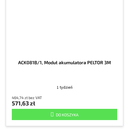
ACK081B/1, Moduł akumulatora PELTOR 3M
1 tydzień
464,74 zł bez VAT
571,63 zł
DO KOSZYKA