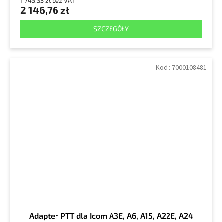
1 745,33 zł bez VAT
2 146,76 zł
SZCZEGÓŁY
Kod :
7000108481
Adapter PTT dla Icom A3E, A6, A15, A22E, A24