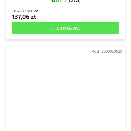
Na stanie
(30 szt)
111,43 zł bez VAT
137,06 zł
DO KOSZYKA
Kod :
7000039623