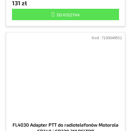
131 zł
DO KOSZYKA
Kod :
7100049552
FL4030 Adapter PTT do radiotelefonów Motorola