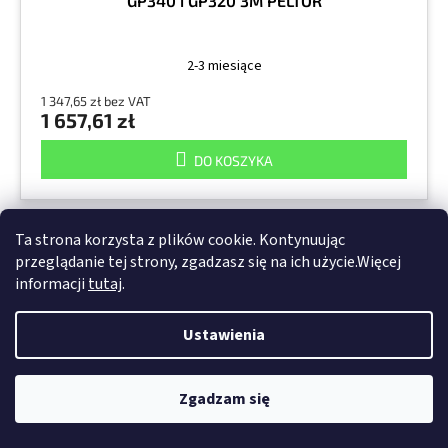
GP340 i GP320 3M PELTOR
2-3 miesiące
1 347,65 zł bez VAT
1 657,61 zł
DO KOSZYKA
Ta strona korzysta z plików cookie. Kontynuując
Kod :
7000107774
przeglądanie tej strony, zgadzasz się na ich użycie.Więcej
informacji
tutaj
.
Ustawienia
Zgadzam się