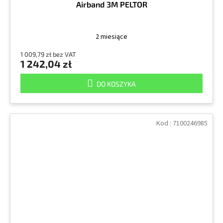
Airband 3M PELTOR
2 miesiące
1 009,79 zł bez VAT
1 242,04 zł
DO KOSZYKA
Kod :
7100246985