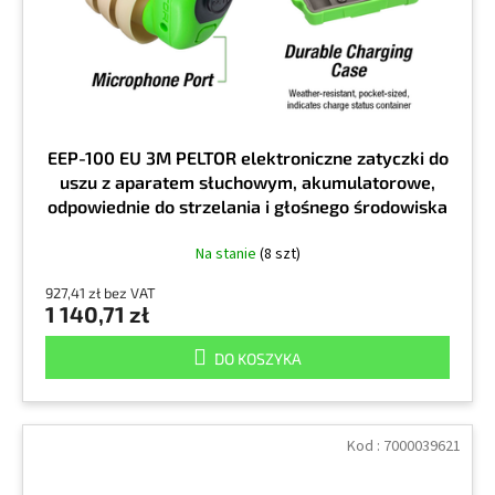
d
ó
u
w
k
t
ó
w
EEP-100 EU 3M PELTOR elektroniczne zatyczki do
uszu z aparatem słuchowym, akumulatorowe,
odpowiednie do strzelania i głośnego środowiska
pracy
Na stanie
(8 szt)
927,41 zł bez VAT
1 140,71 zł
DO KOSZYKA
Kod :
7000039621