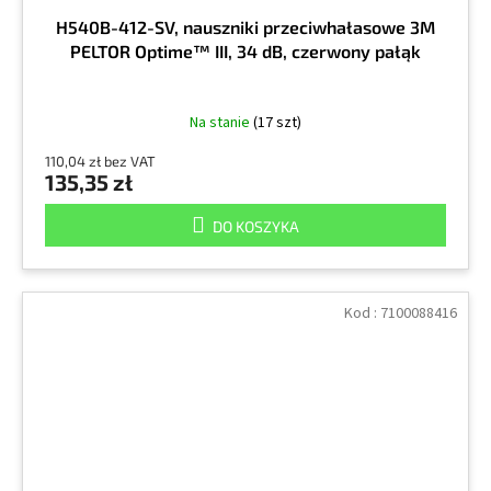
H540B-412-SV, nauszniki przeciwhałasowe 3M
PELTOR Optime™ III, 34 dB, czerwony pałąk
Na stanie
(17 szt)
110,04 zł bez VAT
135,35 zł
DO KOSZYKA
Kod :
7100088416