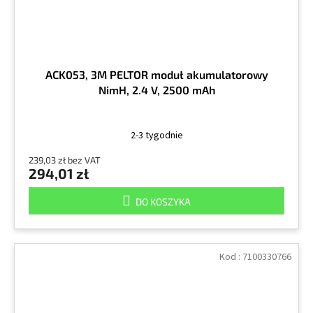
ACK053, 3M PELTOR moduł akumulatorowy
NimH, 2.4 V, 2500 mAh
2-3 tygodnie
239,03 zł bez VAT
294,01 zł
DO KOSZYKA
Kod :
7100330766