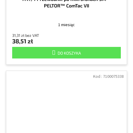
PELTOR™ ComTac VII
1 miesiąc
31,31 zł bez VAT
38,51 zł
DO KOSZYKA
Kod :
7100075338