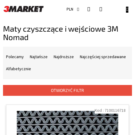
Przejść
do
KOSZ
PLN
treści
Maty czyszczące i wejściowe 3M
Nomad
S
o
Polecamy
Najtańsze
Najdroższe
Najczęściej sprzedawane
r
t
Alfabetycznie
o
w
a
OTWORZYĆ FILTR
n
i
L
e
i
Kod :
7100116718
p
s
r
t
o
a