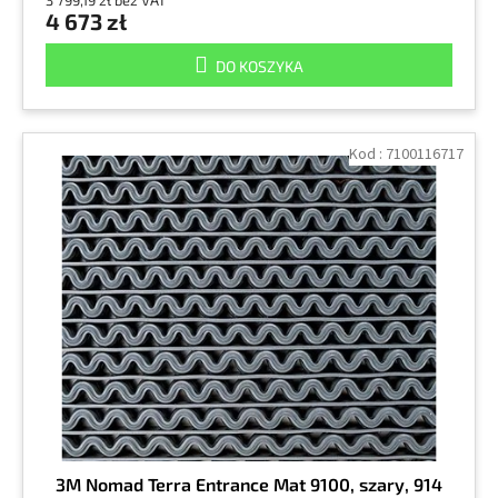
3 799,19 zł bez VAT
4 673 zł
DO KOSZYKA
Kod :
7100116717
3M Nomad Terra Entrance Mat 9100, szary, 914