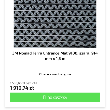
d
p
u
r
k
o
t
d
ó
u
w
k
t
ó
w
3M Nomad Terra Entrance Mat 9100, szara, 914
mm x 1,5 m
Obecnie niedostępne
1 553,45 zł bez VAT
1 910,74 zł
DO KOSZYKA