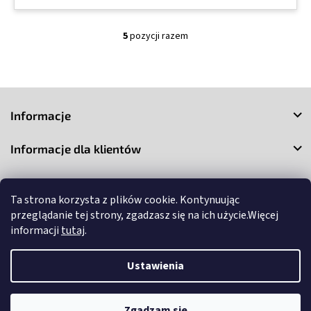
5
pozycji razem
K
o
n
t
S
r
o
t
Informacje
l
o
k
p
i
Informacje dla klientów
k
l
a
i
Kontakt
s
t
Ta strona korzysta z plików cookie. Kontynuując
y
przeglądanie tej strony, zgadzasz się na ich użycie.Więcej
informacji
tutaj
.
Ustawienia
Copyright 2026
3Market
. Wszystkie prawa zastrzeżone.
Edytuj
ustawienia plików cookie
Zgadzam się