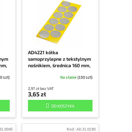
AD4221 kółka
lnym
samoprzylepne z tekstylnym
 mm,
nośnikiem, średnica 160 mm,
kolor szary
0 szt)
Na stanie
(150 szt)
2,97 zł bez VAT
3,65 zł
DO KOSZYKA
31.0045
Kod :
AD.31.0190