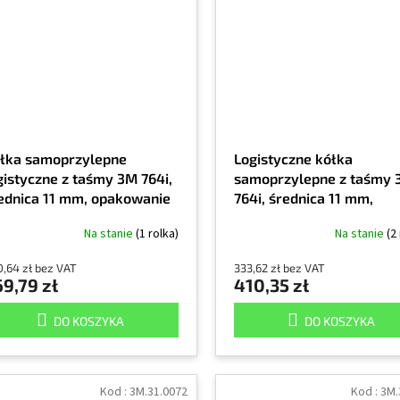
łka samoprzylepne
Logistyczne kółka
gistyczne z taśmy 3M 764i,
samoprzylepne z taśmy
ednica 11 mm, opakowanie
764i, średnica 11 mm,
00 szt., czerwone
opakowanie 3000 szt, bi
Na stanie
(1 rolka)
Na stanie
(2
,64 zł bez VAT
333,62 zł bez VAT
9,79 zł
410,35 zł
DO KOSZYKA
DO KOSZYKA
Kod :
3M.31.0072
Kod :
3M.