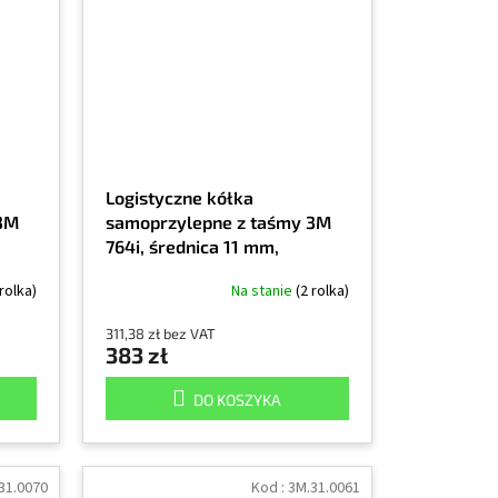
Logistyczne kółka
 3M
samoprzylepne z taśmy 3M
764i, średnica 11 mm,
ałe
opakowanie 3000 szt,
 rolka)
Na stanie
(2 rolka)
niebieskie
311,38 zł bez VAT
383 zł
DO KOSZYKA
31.0070
Kod :
3M.31.0061