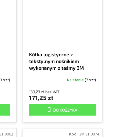
Kółka logistyczne z
tekstylnym nośnikiem
wykonanym z taśmy 3M
1900, średnica 30 mm, 4000
(3 szt)
Na stanie
(7 szt)
szt.
139,23 zł bez VAT
171,25 zł
DO KOSZYKA
31.0062
Kod :
3M.31.0074