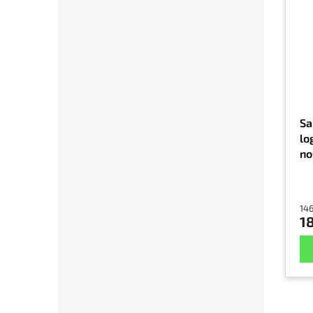
Sa
lo
no
AD
sz
146
18