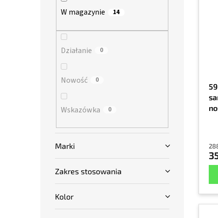
s
a
n
W magazynie
14
t
n
y
a
i
p
e
r
Działanie
p
0
o
r
d
o
Nowość
0
u
d
59
k
u
sa
t
k
no
Wskazówka
0
ó
t
op
w
ó
w
Marki
288
35
Zakres stosowania
Kolor