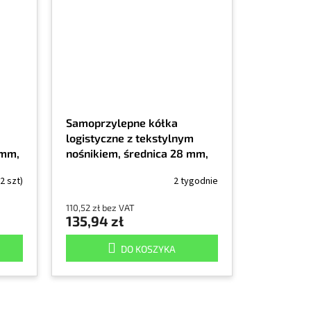
Samoprzylepne kółka
logistyczne z tekstylnym
 mm,
nośnikiem, średnica 28 mm,
00
AD 7229, opakowanie 4000
(2 szt)
2 tygodnie
szt.
110,52 zł bez VAT
135,94 zł
DO KOSZYKA