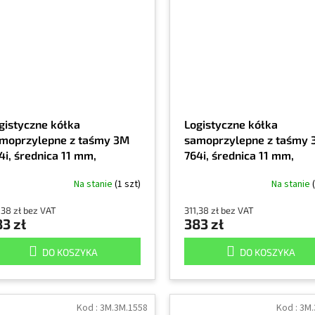
gistyczne kółka
Logistyczne kółka
moprzylepne z taśmy 3M
samoprzylepne z taśmy
4i, średnica 11 mm,
764i, średnica 11 mm,
akowanie 3000 szt,
opakowanie 3000 szt, zi
Na stanie
(1 szt)
Na stanie
marańczowe
,38 zł bez VAT
311,38 zł bez VAT
3 zł
383 zł
DO KOSZYKA
DO KOSZYKA
Kod :
3M.3M.1558
Kod :
3M.