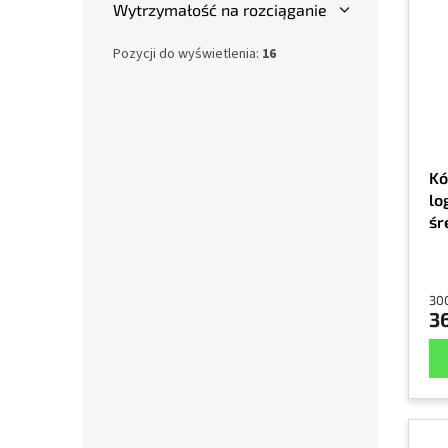
Wytrzymałość na rozciąganie
Pozycji do wyświetlenia:
16
Kó
lo
śr
30
300
36