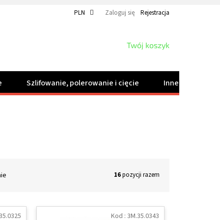
PLN
Zaloguj się
Rejestracja
KOSZYK
Twój koszyk
e
Szlifowanie, polerowanie i cięcie
Inne produkty
nie
16
pozycji razem
35.0325
Kod :
3M.35.0343