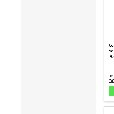
Lo
sa
76
op
po
311
38