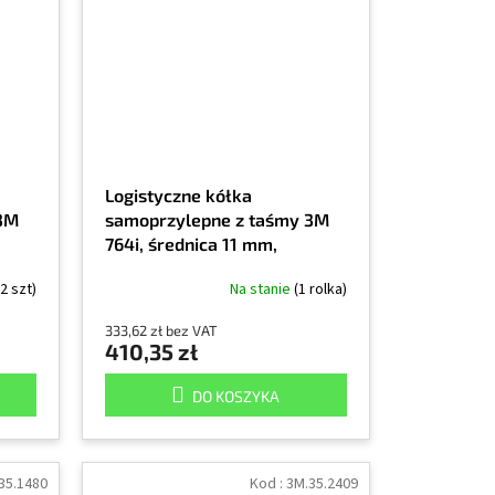
Logistyczne kółka
 3M
samoprzylepne z taśmy 3M
764i, średnica 11 mm,
elone
opakowanie 3000 sztuk,
(2 szt)
Na stanie
(1 rolka)
żółte
333,62 zł bez VAT
410,35 zł
DO KOSZYKA
35.1480
Kod :
3M.35.2409