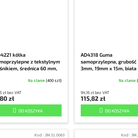
4221 kółka
AD4318 Guma
moprzylepne z tekstylnym
samoprzylepna, grubość
śnikiem, średnica 60 mm,
3mm, 19mm x 15m, biała
lor szary
Na stanie
(400 szt)
Na stanie
5 zł bez VAT
94,16 zł bez VAT
80 zł
115,82 zł
DO KOSZYKA
DO KOSZYKA
Kod :
3M.31.0063
Kod :
3M.