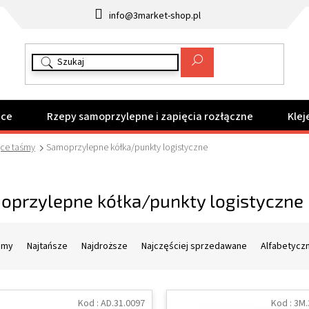
info@3market-shop.pl
ące
Rzepy samoprzylepne i zapięcia rozłączne
Klej
ące taśmy
Samoprzylepne kółka/punkty logistyczne
oprzylepne kółka/punkty logistyczne
amy
Najtańsze
Najdroższe
Najczęściej sprzedawane
Alfabetycz
Kod :
AD.31.0097
Kod :
3M.