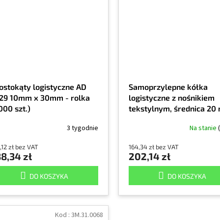
ostokąty logistyczne AD
Samoprzylepne kółka
29 10mm x 30mm - rolka
logistyczne z nośnikiem
000 szt.)
tekstylnym, średnica 20
AD 7229, opakowanie 50
3 tygodnie
Na stanie
szt.
,12 zł bez VAT
164,34 zł bez VAT
8,34 zł
202,14 zł
DO KOSZYKA
DO KOSZYKA
Kod :
3M.31.0068