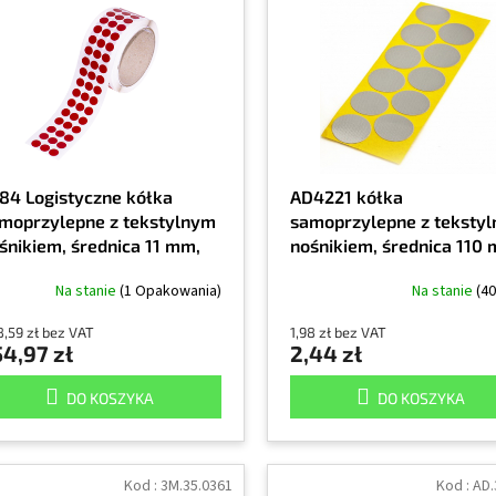
84 Logistyczne kółka
AD4221 kółka
moprzylepne z tekstylnym
samoprzylepne z teksty
śnikiem, średnica 11 mm,
nośnikiem, średnica 110
akowanie 5000 szt.
kolor szary
Na stanie
(1 Opakowania)
Na stanie
(40
,59 zł bez VAT
1,98 zł bez VAT
4,97 zł
2,44 zł
DO KOSZYKA
DO KOSZYKA
Kod :
3M.35.0361
Kod :
AD.