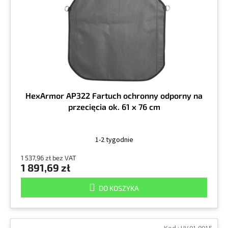
r
k
o
t
d
ó
u
w
k
t
ó
w
HexArmor AP322 Fartuch ochronny odporny na
przecięcia ok. 61 x 76 cm
1-2 tygodnie
1 537,96 zł bez VAT
1 891,69 zł
DO KOSZYKA