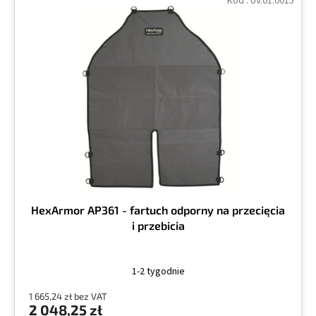
Kod :
UV.01.0015
HexArmor AP361 - fartuch odporny na przecięcia
i przebicia
1-2 tygodnie
1 665,24 zł bez VAT
2 048,25 zł