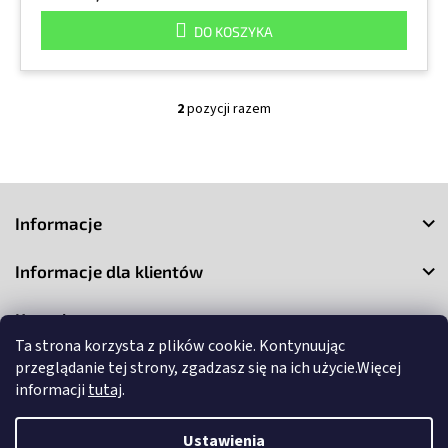
DO KOSZYKA
2
pozycji razem
K
o
n
t
S
r
o
t
Informacje
l
o
k
p
i
Informacje dla klientów
k
l
a
i
Kontakt
s
t
Ta strona korzysta z plików cookie. Kontynuując
y
przeglądanie tej strony, zgadzasz się na ich użycie.Więcej
informacji
tutaj
.
Ustawienia