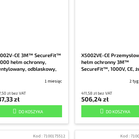
002V-CE 3M™ SecureFit™
X5002VE-CE Przemysło
000 hełm ochronny,
hełm ochronny 3M™
ntylowany, odblaskowy,
SecureFit™, 1000V, CE, ż
, żółty
1/EA
1 miesiąc
2 ty
,50 zł bez VAT
411,58 zł bez VAT
7,33 zł
506,24 zł
DO KOSZYKA
DO KOSZYKA
Kod :
7100175512
Kod :
710