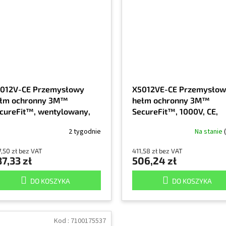
012V-CE Przemysłowy
X5012VE-CE Przemysło
łm ochronny 3M™
hełm ochronny 3M™
cureFit™, wentylowany,
SecureFit™, 1000V, CE,
blaskowy, CE, czarny, 1/EA
czarny, 1/EA
2 tygodnie
Na stanie
,50 zł bez VAT
411,58 zł bez VAT
7,33 zł
506,24 zł
DO KOSZYKA
DO KOSZYKA
Kod :
7100175537