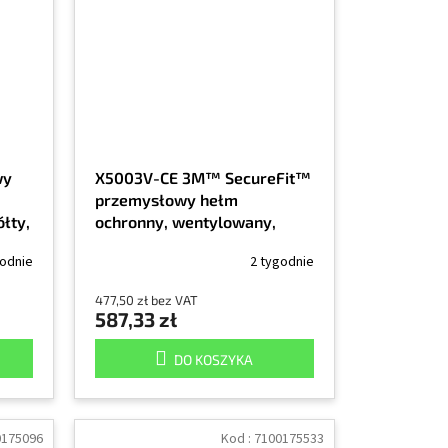
wy
X5003V-CE 3M™ SecureFit™
przemysłowy hełm
ółty,
ochronny, wentylowany,
odblaskowy, CE, niebieski,
godnie
2 tygodnie
1/EA
477,50 zł bez VAT
587,33 zł
DO KOSZYKA
0175096
Kod :
7100175533