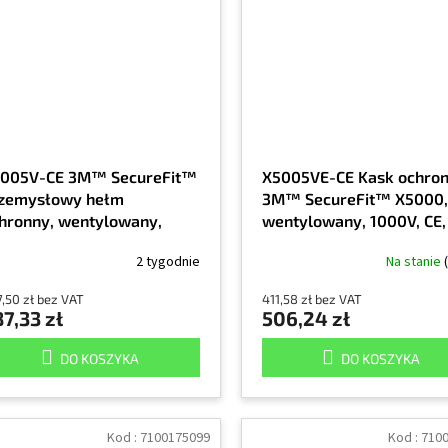
005V-CE 3M™ SecureFit™
X5005VE-CE Kask ochro
zemysłowy hełm
3M™ SecureFit™ X5000,
hronny, wentylowany,
wentylowany, 1000V, CE,
blaskowy, CE, czerwony,
czerwony
2 tygodnie
Na stanie
EA
,50 zł bez VAT
411,58 zł bez VAT
7,33 zł
506,24 zł
DO KOSZYKA
DO KOSZYKA
Kod :
7100175099
Kod :
710