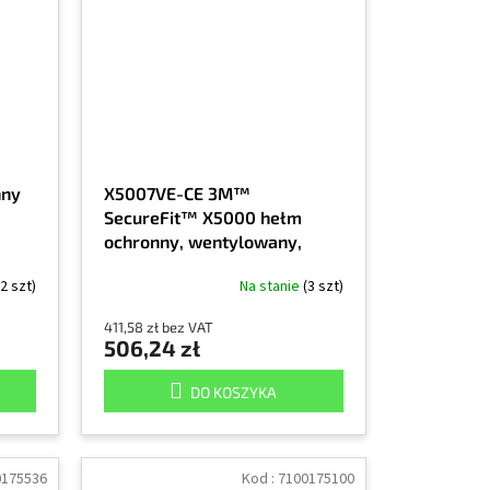
nny
X5007VE-CE 3M™
SecureFit™ X5000 hełm
ochronny, wentylowany,
1000V, CE, pomarańczowy
(2 szt)
Na stanie
(3 szt)
411,58 zł bez VAT
506,24 zł
DO KOSZYKA
0175536
Kod :
7100175100