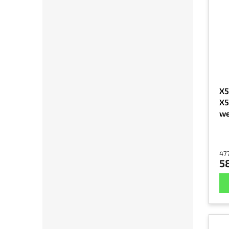
X5
X5
we
CE
477
58