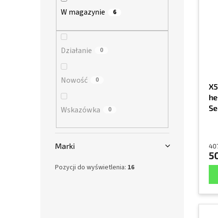
s
a
n
W magazynie
6
t
n
y
a
i
p
e
r
Działanie
p
0
o
r
d
o
Nowość
0
u
d
X5
k
u
he
t
k
Se
Wskazówka
0
ó
t
od
w
ó
w
Marki
407
50
Pozycji do wyświetlenia:
16