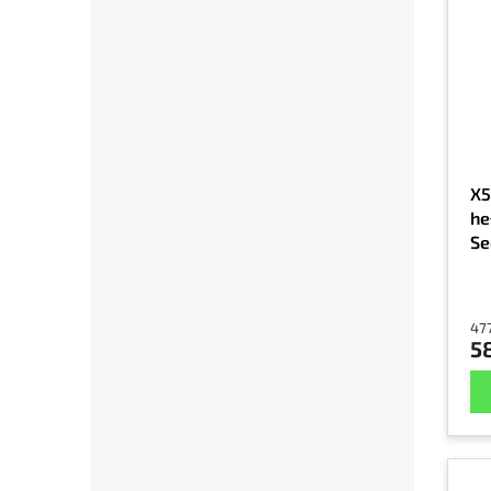
X5
he
Se
od
477
58