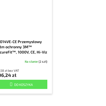
014VE-CE Przemysłowy
łm ochronny 3M™
cureFit™, 1000V, CE, Hi-Viz
een, 1/EA
Na stanie
(2 szt)
,58 zł bez VAT
06,24 zł
DO KOSZYKA
K