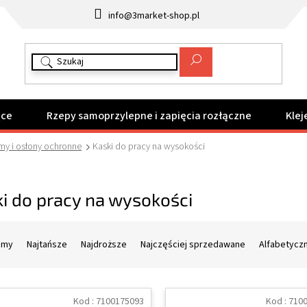
info@3market-shop.pl
ące
Rzepy samoprzylepne i zapięcia rozłączne
Klej
my i osłony ochronne
Kaski do pracy na wysokości
i do pracy na wysokości
amy
Najtańsze
Najdroższe
Najczęściej sprzedawane
Alfabetycz
Kod :
7100175093
Kod :
710