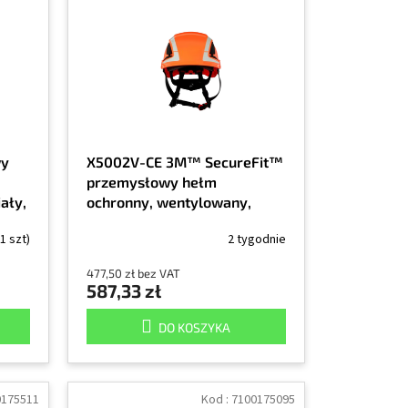
wy
X5002V-CE 3M™ SecureFit™
przemysłowy hełm
ały,
ochronny, wentylowany,
odblaskowy, CE,
(1 szt)
2 tygodnie
pomarańczowy, 1/EA
477,50 zł bez VAT
587,33 zł
DO KOSZYKA
0175511
Kod :
7100175095