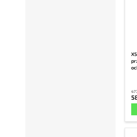
X5
pr
oc
od
1/
477
58