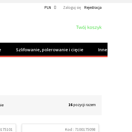
PLN
Zaloguj się
Rejestracja
KOSZYK
Twój koszyk
e
Szlifowanie, polerowanie i cięcie
Inne produkty
nie
16
pozycji razem
0175101
Kod :
7100175098