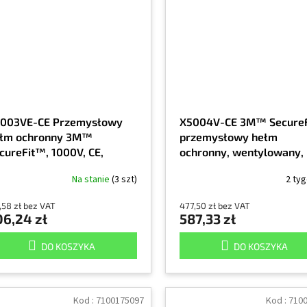
003VE-CE Przemysłowy
X5004V-CE 3M™ Secure
łm ochronny 3M™
przemysłowy hełm
cureFit™, 1000V, CE,
ochronny, wentylowany,
ebieski, 1/EA
odblaskowy, CE, zielony,
Na stanie
(3 szt)
2 ty
,58 zł bez VAT
477,50 zł bez VAT
06,24 zł
587,33 zł
DO KOSZYKA
DO KOSZYKA
Kod :
7100175097
Kod :
710