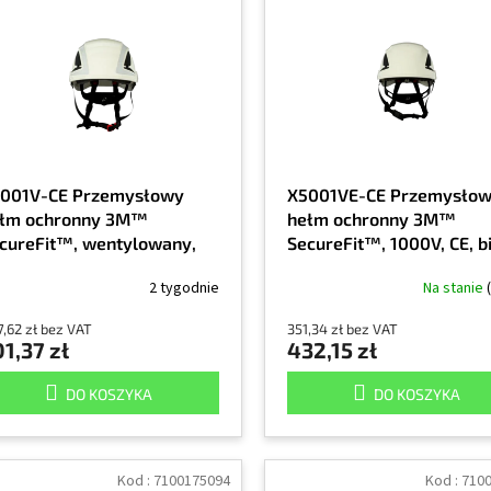
001V-CE Przemysłowy
X5001VE-CE Przemysło
łm ochronny 3M™
hełm ochronny 3M™
cureFit™, wentylowany,
SecureFit™, 1000V, CE, bi
blaskowy, CE, biały, 1/EA
1/EA
2 tygodnie
Na stanie
,62 zł bez VAT
351,34 zł bez VAT
1,37 zł
432,15 zł
DO KOSZYKA
DO KOSZYKA
Kod :
7100175094
Kod :
710