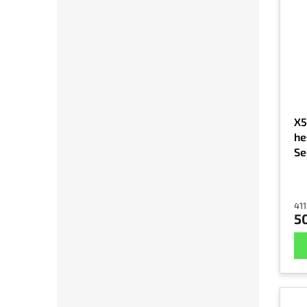
X5
he
Se
ni
411
5