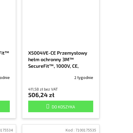
Fit™
X5004VE-CE Przemysłowy
hełm ochronny 3M™
SecureFit™, 1000V, CE,
 1/EA
zielony, 1/EA
godnie
2 tygodnie
411,58 zł bez VAT
506,24 zł
DO KOSZYKA
0175534
Kod :
7100175535