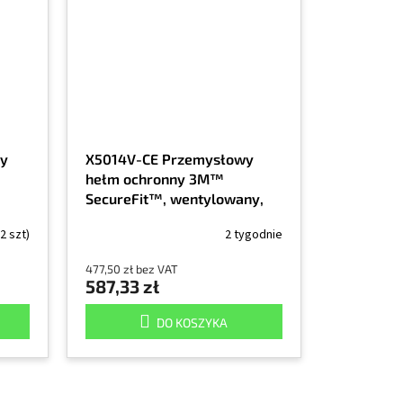
wy
X5014V-CE Przemysłowy
hełm ochronny 3M™
SecureFit™, wentylowany,
odblaskowy, CE, zielony Hi-
(2 szt)
2 tygodnie
Viz, 1/EA
477,50 zł bez VAT
587,33 zł
DO KOSZYKA