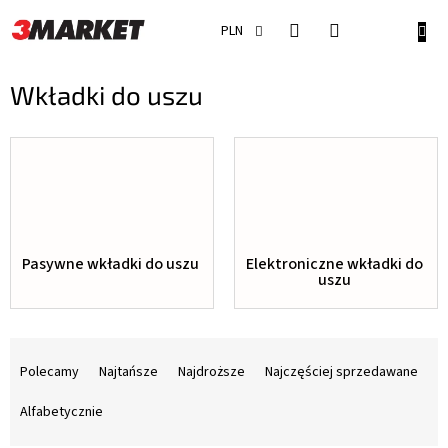
Przejść
do
KOSZ
PLN
treści
Wkładki do uszu
Pasywne wkładki do uszu
Elektroniczne wkładki do
uszu
S
o
Polecamy
Najtańsze
Najdroższe
Najczęściej sprzedawane
r
t
Alfabetycznie
o