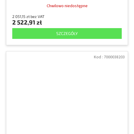
Chwilowo niedostępne
2 051,15 zł bez VAT
2 522,91 zł
SZCZEGÓŁY
Kod :
7000038203