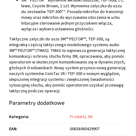
3M™ PELTOR™ Wymienne wkładki douszne, TEP-300L CY,
lewe, Coyote Brown, 1 szt. Wymienna zatyczka do uszu
do zestawów TEP-300**. Posiada mikrofon do transmisji
mowy oraz mikrofon do wyczuwania otoczenia w uchu.
Intuicyjne sterowanie jednym przyciskiem włącza,
wyłącza i wybiera ustawienia głośności.
Taktyczne zatyczki do uszu 3M™ PELTOR™, TEP-300, są
integralną częścią taktycznego modułowego systemu audio
3M™ PELTOR™ (TMAS). TMAS to najnowsza generacja taktycznej
komunikacji i ochrony słuchu firmy 3M, opracowana, aby pomóc
operatorom w skutecznym komunikowaniu się w dynamicznych,
głośnych środowiskach. Nowy system przynosi nową generację
naszych systemów ComTac VII i TEP-300 o nowym wyglądzie,
ulepszonej integracji systemu i zwiększonej świadomości
sytuacyjnej słuchu, aby pomóc operatorom uzyskać przewagę
taktyczną podczas operacji.
Parametry dodatkowe
Kategoria
:
Produkty 3M
EAN
:
00638060429907