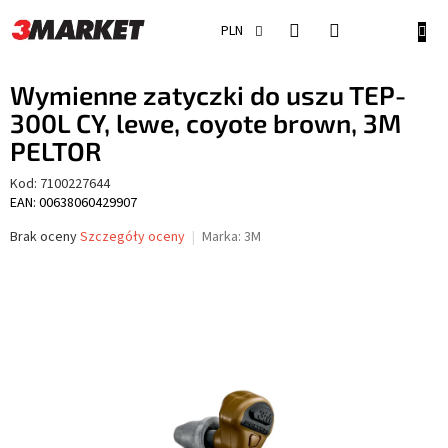
Przejść
do
KOSZ
PLN
treści
Wymienne zatyczki do uszu TEP-
300L CY, lewe, coyote brown, 3M
PELTOR
Kod:
7100227644
EAN: 00638060429907
Średnia
Brak oceny
Szczegóły oceny
Marka:
3M
ocena
produktu
wynosi
0,0
na
5
gwiazdek.