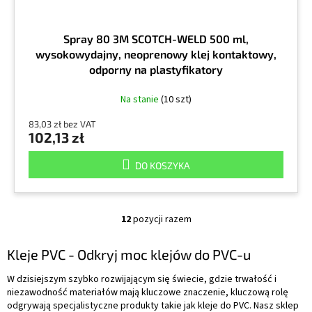
Spray 80 3M SCOTCH-WELD 500 ml,
wysokowydajny, neoprenowy klej kontaktowy,
odporny na plastyfikatory
Na stanie
(10 szt)
83,03 zł bez VAT
102,13 zł
DO KOSZYKA
12
pozycji razem
K
o
n
Kleje PVC - Odkryj moc klejów do PVC-u
t
r
W dzisiejszym szybko rozwijającym się świecie, gdzie trwałość i
o
niezawodność materiałów mają kluczowe znaczenie, kluczową rolę
l
odgrywają specjalistyczne produkty takie jak kleje do PVC. Nasz sklep