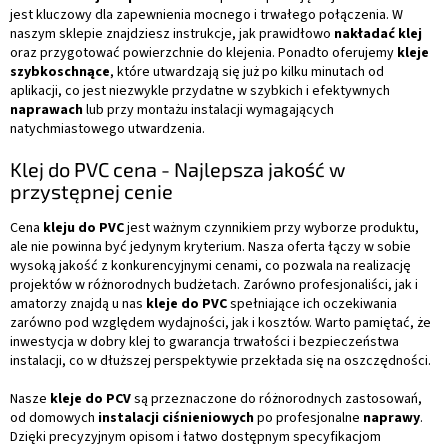
jest kluczowy dla zapewnienia mocnego i trwałego połączenia. W
naszym sklepie znajdziesz instrukcje, jak prawidłowo
nakładać klej
oraz przygotować powierzchnie do klejenia. Ponadto oferujemy
kleje
szybkoschnące
, które utwardzają się już po kilku minutach od
aplikacji, co jest niezwykle przydatne w szybkich i efektywnych
naprawach
lub przy montażu instalacji wymagających
natychmiastowego utwardzenia.
Klej do PVC cena - Najlepsza jakość w
przystępnej cenie
Cena
kleju do PVC
jest ważnym czynnikiem przy wyborze produktu,
ale nie powinna być jedynym kryterium. Nasza oferta łączy w sobie
wysoką jakość z konkurencyjnymi cenami, co pozwala na realizację
projektów w różnorodnych budżetach. Zarówno profesjonaliści, jak i
amatorzy znajdą u nas
kleje do PVC
spełniające ich oczekiwania
zarówno pod względem wydajności, jak i kosztów. Warto pamiętać, że
inwestycja w dobry klej to gwarancja trwałości i bezpieczeństwa
instalacji, co w dłuższej perspektywie przekłada się na oszczędności.
Nasze
kleje do PCV
są przeznaczone do różnorodnych zastosowań,
od domowych
instalacji ciśnieniowych
po profesjonalne
naprawy
.
Dzięki precyzyjnym opisom i łatwo dostępnym specyfikacjom