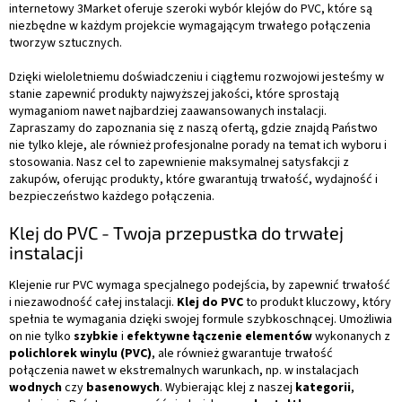
k
internetowy 3Market oferuje szeroki wybór klejów do PVC, które są
i
niezbędne w każdym projekcie wymagającym trwałego połączenia
l
tworzyw sztucznych.
i
s
Dzięki wieloletniemu doświadczeniu i ciągłemu rozwojowi jesteśmy w
t
stanie zapewnić produkty najwyższej jakości, które sprostają
y
wymaganiom nawet najbardziej zaawansowanych instalacji.
Zapraszamy do zapoznania się z naszą ofertą, gdzie znajdą Państwo
nie tylko kleje, ale również profesjonalne porady na temat ich wyboru i
stosowania. Nasz cel to zapewnienie maksymalnej satysfakcji z
zakupów, oferując produkty, które gwarantują trwałość, wydajność i
bezpieczeństwo każdego połączenia.
Klej do PVC - Twoja przepustka do trwałej
instalacji
Klejenie rur PVC wymaga specjalnego podejścia, by zapewnić trwałość
i niezawodność całej instalacji.
Klej do PVC
to produkt kluczowy, który
spełnia te wymagania dzięki swojej formule szybkoschnącej. Umożliwia
on nie tylko
szybkie
i
efektywne łączenie elementów
wykonanych z
polichlorek winylu (PVC)
, ale również gwarantuje trwałość
połączenia nawet w ekstremalnych warunkach, np. w instalacjach
wodnych
czy
basenowych
. Wybierając klej z naszej
kategorii
,