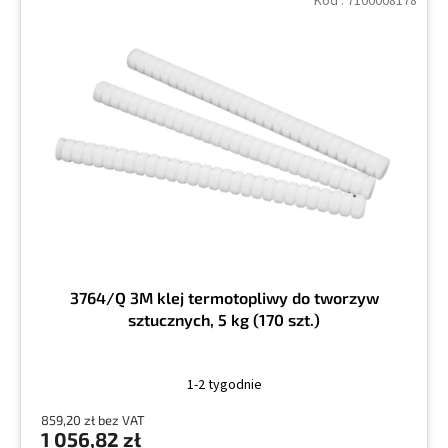
Kod :
7100008178
3764/Q 3M klej termotopliwy do tworzyw
sztucznych, 5 kg (170 szt.)
1-2 tygodnie
859,20 zł bez VAT
1 056,82 zł