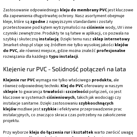
Zastosowanie odpowiedniego
kleju do membrany PVC
jest kluczowe
dla zapewnienia długotrwałej ochrony. Nasz asortyment obejmuje
kleje, które są
zgodne
z najwyższymi standardami i zostały
przetestowane pod kątem wytrzymałości na
ciśnienie
wody, UV i inne
czynniki zewnętrzne. Produkty te są łatwe w aplikacji, co pozwala na
szybką i skuteczną
instalację
. Dzięki temu nasz
sklep internetowy
3market-shop.pl staje się źródłem nie tylko wysokiej jakości
klejów
do PVC
, ale również miejsce, gdzie można znaleźć
profesjonalne
rozwiązania dla każdego
typu instalacji
.
Klejenie rur PVC - Solidność połączeń na lata
Klejenie rur PVC
wymaga nie tylko właściwego
produktu
, ale
również odpowiedniej techniki.
Klej do PVC
oferowany w naszym
sklepie
to gwarancja
trwałości
i
szczelności
połączeń, co jest
kluczowe w systemach
ciśnieniowych
, takich jak wodociągi czy
instalacje sanitarne. Dzięki zastosowaniu
szybkoschnących
klejów
możliwe jest
szybkie
i efektywne przeprowadzenie prac
instalacyjnych, co znacząco skraca czas potrzebny na zakończenie
projektu.
Przy wyborze
kleju do łączenia rur i kształtek
warto zwrócić uwagę