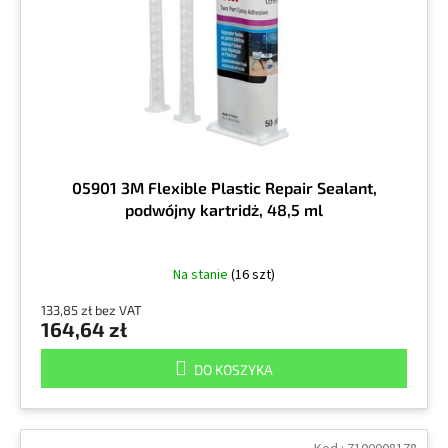
r
k
o
t
d
ó
u
w
k
t
ó
w
05901 3M Flexible Plastic Repair Sealant,
podwójny kartridż, 48,5 ml
Na stanie
(16 szt)
133,85 zł bez VAT
164,64 zł
DO KOSZYKA