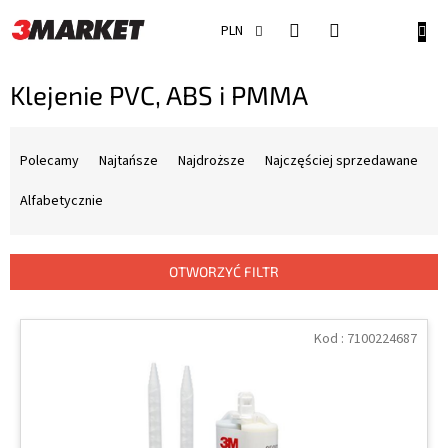
Przejść
do
KOSZ
PLN
treści
Klejenie PVC, ABS i PMMA
S
o
Polecamy
Najtańsze
Najdroższe
Najczęściej sprzedawane
r
t
Alfabetycznie
o
w
a
OTWORZYĆ FILTR
n
i
L
e
i
Kod :
7100224687
p
s
r
t
o
a
d
p
u