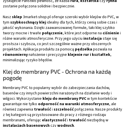
zyskujecie Państwo pewność, że każda
rura
,
kształtka
czy
rynna
zostanie połączona solidnie i bezpiecznie.
Nasz
sklep
3market-shop.pl oferuje szeroki wybór klejów do PVC, w
tym
szybkoschnący klej
idealny dla tych, którzy cenią sobie czas i
jakość wykonania. Dzięki zaawansowanej formule, taki klej szybko
tworzy mocne i trwałe
połączenie
, które jest odporne na
ciśnienie
i
różne warunki atmosferyczne. Przy jego użyciu
instalacja
staje się
prostsza i szybsza, co jest szczególnie ważne przy obszernych
projektach. Aplikacja produktu za pomocą
pędzelka
pozwala na
równomierny
nałożenie i precyzyjne
klejenie rur i kształtek
,
minimalizując ryzyko błędów.
Klej do membrany PVC - Ochrona na każdą
pogodę
Membrany PVC to popularny wybór do zabezpieczania dachów,
basenów czy innych powierzchni narażonych na działanie wody i
wilgoci. Wykorzystanie
kleju do membrany PVC
w tym kontekście
gwarantuje nie tylko
odporność na warunki atmosferyczne
, ale
również zapewnia
trwałość
i
szczelność
połączenia. Nasze produkty
z tej kategorii są przystosowane do pracy z różnego rodzaju
membranami, oferując
elastyczność
i
trwałość
niezbędną w
instalacjach basenowych
czy
wodnych
.