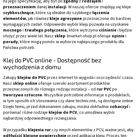
na jego specyfikację, aby był on
zgodny
z
rodzajem
i
przeznaczeniem
danej
instalacji
. W naszej ofercie znajdują się kleje
szybkoschnące
, które są idealne do szybkiego
łączenia
elementów
, jak również
kleje agresywne
przeznaczone do bardziej
wymagających zadań. Odpowiedni wybór kleju pozwala na uzyskanie
mocnego
i
trwałego połączenia
, które wytrzyma
ciśnienie
i będzie
służyć przez wiele lat. Nasz
sklep
3market-shop.pl oferuje
opinie
i
porady
, które mogą pomóc w wyborze najlepszego produktu dla
Państwa potrzeb.
Klej do PVC online - Dostępność bez
wychodzenia z domu
Zakupy
klejów do PVC
przez internet to wygoda i oszczędność czasu.
Nasz
sklep online
oferuje szeroki asortyment produktów
przeznaczonych do różnego rodzaju instalacji – od
rur PVC
po
tworzywa sztuczne
. Wszystkie potrzebne informacje o produktach,
w tym sposób ich stosowania czy dane techniczne, są dostępne online.
Dzięki temu, przed dokonaniem zakupu, można dokładnie
zobaczyć
i
porównać różne rodzaje
klejów do PCV
, co umożliwia wybór
najbardziej odpowiedniego rozwiązania.
W przypadku
klejenia rur
czy innych elementów z PCV, ważne jest, aby
odtłuścić klejone powierzchnie
przed aplikacją kleju. Proces ten