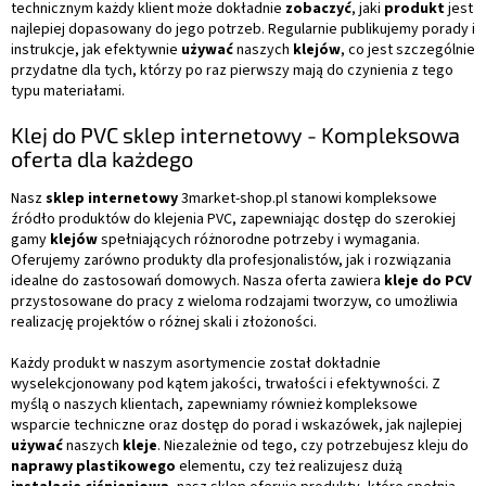
technicznym każdy klient może dokładnie
zobaczyć
, jaki
produkt
jest
najlepiej dopasowany do jego potrzeb. Regularnie publikujemy porady i
instrukcje, jak efektywnie
używać
naszych
klejów
, co jest szczególnie
przydatne dla tych, którzy po raz pierwszy mają do czynienia z tego
typu materiałami.
Klej do PVC sklep internetowy - Kompleksowa
oferta dla każdego
Nasz
sklep internetowy
3market-shop.pl stanowi kompleksowe
źródło produktów do klejenia PVC, zapewniając dostęp do szerokiej
gamy
klejów
spełniających różnorodne potrzeby i wymagania.
Oferujemy zarówno produkty dla profesjonalistów, jak i rozwiązania
idealne do zastosowań domowych. Nasza oferta zawiera
kleje do PCV
przystosowane do pracy z wieloma rodzajami tworzyw, co umożliwia
realizację projektów o różnej skali i złożoności.
Każdy produkt w naszym asortymencie został dokładnie
wyselekcjonowany pod kątem jakości, trwałości i efektywności. Z
myślą o naszych klientach, zapewniamy również kompleksowe
wsparcie techniczne oraz dostęp do porad i wskazówek, jak najlepiej
używać
naszych
kleje
. Niezależnie od tego, czy potrzebujesz kleju do
naprawy plastikowego
elementu, czy też realizujesz dużą