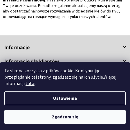
instalację ciśnieniową
, nasz sklep oferuje produkty, które spełnią
Twoje oczekiwania. Ponadto regularnie aktualizujemy naszą ofertę,
aby dostarczać najnowsze rozwiązania w dziedzinie klejów do PVC,
odpowiadając na rosnące wymagania rynku i naszych klientów.
S
t
Informacje
o
p
Informacje dla klientów
k
a
Ta strona korzysta z plików cookie. Kontynuując
Kontakt
przeglądanie tej strony, zgadzasz się na ich użycie.Więcej
informacji
tutaj
.
Ustawienia
Copyright 2026
3Market
. Wszystkie prawa zastrzeżone.
Edytuj
Zgadzam się
ustawienia plików cookie