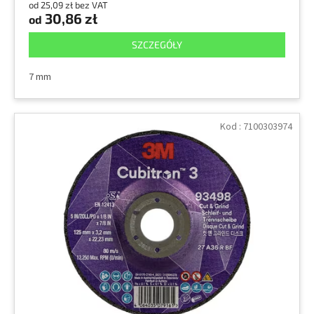
od 25,09 zł bez VAT
30,86 zł
od
SZCZEGÓŁY
7 mm
Kod :
7100303974