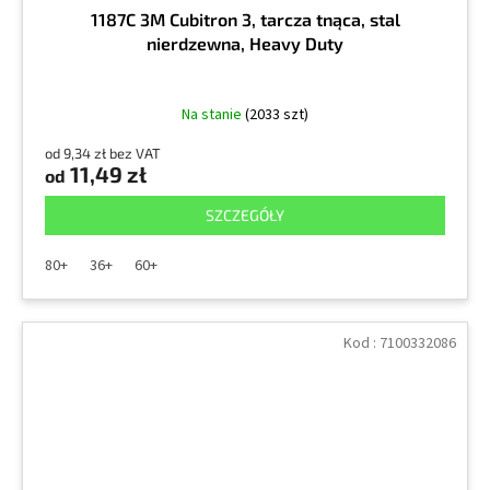
1187C 3M Cubitron 3, tarcza tnąca, stal
nierdzewna, Heavy Duty
Na stanie
(2033 szt)
od 9,34 zł bez VAT
11,49 zł
od
SZCZEGÓŁY
80+
36+
60+
Kod :
7100332086