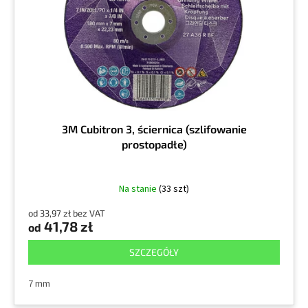
r
k
o
t
d
ó
u
w
k
t
ó
w
3M Cubitron 3, ściernica (szlifowanie
prostopadłe)
Na stanie
(33 szt)
od 33,97 zł bez VAT
41,78 zł
od
SZCZEGÓŁY
7 mm