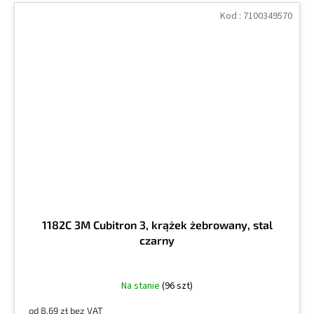
Kod :
7100349570
1182C 3M Cubitron 3, krążek żebrowany, stal
czarny
Na stanie
(96 szt)
od 8,69 zł bez VAT