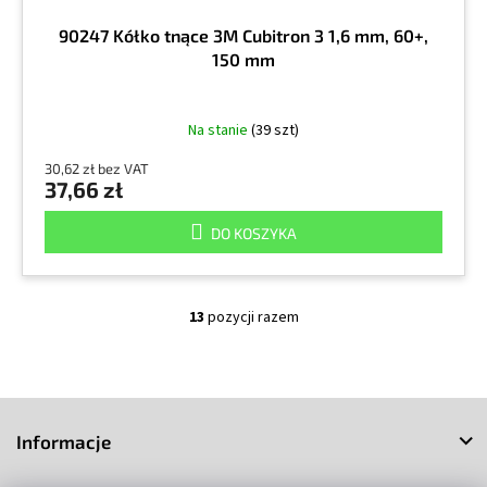
90247 Kółko tnące 3M Cubitron 3 1,6 mm, 60+,
150 mm
Na stanie
(39 szt)
30,62 zł bez VAT
37,66 zł
DO KOSZYKA
13
pozycji razem
K
o
n
t
S
r
o
t
Informacje
l
o
k
p