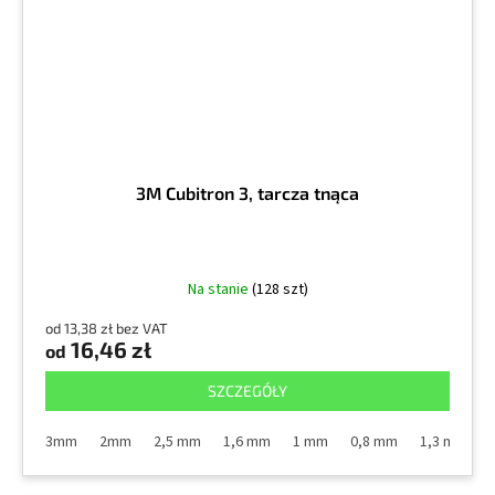
3M Cubitron 3, tarcza tnąca
Na stanie
(128 szt)
od 13,38 zł bez VAT
16,46 zł
od
SZCZEGÓŁY
3mm
2mm
2,5 mm
1,6 mm
1 mm
0,8 mm
1,3 mm