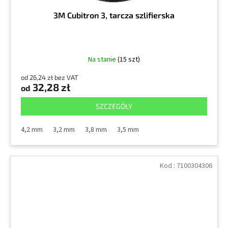
3M Cubitron 3, tarcza szlifierska
Na stanie
(15 szt)
od 26,24 zł bez VAT
32,28 zł
od
SZCZEGÓŁY
4,2 mm
3,2 mm
3,8 mm
3,5 mm
Kod :
7100304306