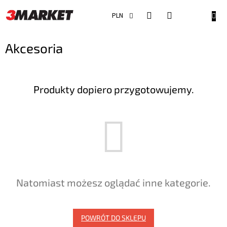
Przejść
do
KOSZ
PLN
treści
Akcesoria
Produkty dopiero przygotowujemy.
Natomiast możesz oglądać inne kategorie.
POWRÓT DO SKLEPU