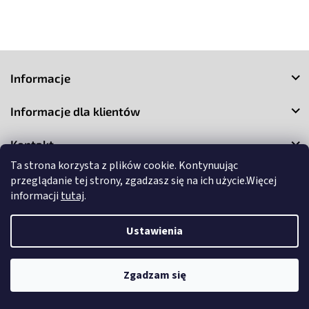
S
t
Informacje
o
p
Informacje dla klientów
k
a
Kontakt
Ta strona korzysta z plików cookie. Kontynuując
przeglądanie tej strony, zgadzasz się na ich użycie.Więcej
informacji
tutaj
.
Ustawienia
Copyright 2026
3Market
. Wszystkie prawa zastrzeżone.
Edytuj
ustawienia plików cookie
Zgadzam się
Opracował Shoptet