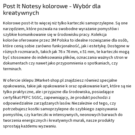
Post It Notesy kolorowe - Wybór dla
kreatywnych
Kolorowe post-it to więcej niż tylko karteczki samoprzylepne. Są one
narzędziem, które pozwala na swobodne wyrażanie pomysłów i
szybkie komunikowanie się w środowisku pracy. Kolekcja
kolorów oferowane przez 3M Polska to idealne rozwiązanie dla osób,
które cenią sobie zarówno funkcjonalność, jak i estetykę. Dostępne w
różnych rozmiarach, takich jak 76 x 76 mm, x 51 mm, te karteczki mogą
być stosowane do indeksowania plików, oznaczania ważnych stron w
dokumentach czy nawet jako przypomnienia o spotkaniach, czy
terminach.
W ofercie sklepu 3Market-shop.pl znajdziesz również specjalne
opakowania, takie jak opakowanie k oraz opakowanie kart, które są nie
tylko praktyczne, ale i przyjazne dla środowiska, posiadające
certyfikat PEFC SGSC, zapewniający, że produkt pochodzi z
odpowiedzialnie zarządzanych lasów. Niezależnie od tego, czy
potrzebujesz kostki samoprzylepne do szybkiego zapisywania
pomysłów, czy karteczki w intensywnych, neonowych barwach do
tworzenia energicznych i kreatywnych murali, nasze produkty
sprostają każdemu wyzwaniu.