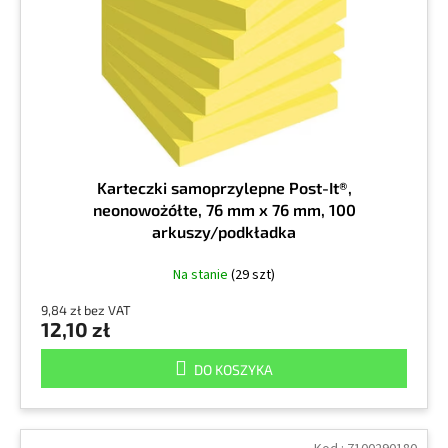
r
k
o
t
d
ó
u
w
k
t
ó
w
Karteczki samoprzylepne Post-It®,
neonowożółte, 76 mm x 76 mm, 100
arkuszy/podkładka
Na stanie
(29 szt)
9,84 zł bez VAT
12,10 zł
DO KOSZYKA