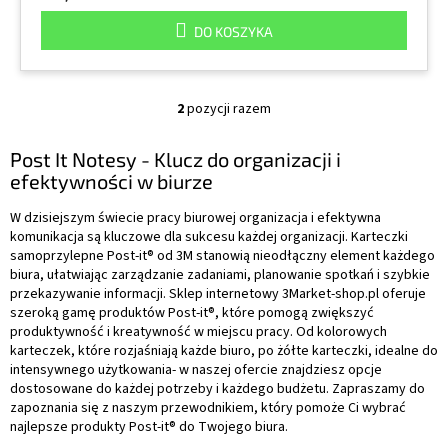
DO KOSZYKA
2
pozycji razem
K
o
n
Post It Notesy - Klucz do organizacji i
t
efektywności w biurze
r
o
W dzisiejszym świecie pracy biurowej organizacja i efektywna
l
komunikacja są kluczowe dla sukcesu każdej organizacji. Karteczki
k
samoprzylepne Post-it® od 3M stanowią nieodłączny element każdego
i
biura, ułatwiając zarządzanie zadaniami, planowanie spotkań i szybkie
l
przekazywanie informacji. Sklep internetowy 3Market-shop.pl oferuje
i
szeroką gamę produktów Post-it®, które pomogą zwiększyć
s
produktywność i kreatywność w miejscu pracy. Od kolorowych
t
karteczek, które rozjaśniają każde biuro, po żółte karteczki, idealne do
y
intensywnego użytkowania- w naszej ofercie znajdziesz opcje
dostosowane do każdej potrzeby i każdego budżetu. Zapraszamy do
zapoznania się z naszym przewodnikiem, który pomoże Ci wybrać
najlepsze produkty Post-it® do Twojego biura.