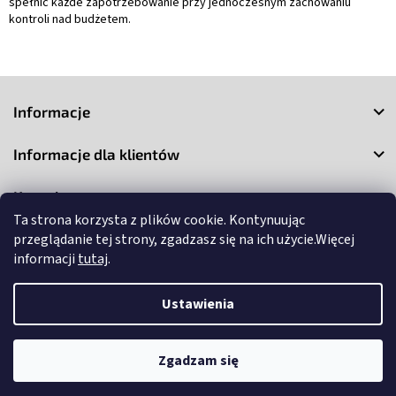
spełnić każde zapotrzebowanie przy jednoczesnym zachowaniu
kontroli nad budżetem.
S
t
Informacje
o
p
Informacje dla klientów
k
a
Kontakt
Ta strona korzysta z plików cookie. Kontynuując
przeglądanie tej strony, zgadzasz się na ich użycie.Więcej
informacji
tutaj
.
Ustawienia
Copyright 2026
3Market
. Wszystkie prawa zastrzeżone.
Edytuj
ustawienia plików cookie
Zgadzam się
Opracował Shoptet