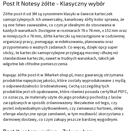
Post It Notesy żółte - Klasyczny wybór
Żółte post-it od 3M są synonimem klasyki w świecie karteczek
samoprzylepnych. Ich uniwersalny, kanarkowy żółty kolor sprawia, że
są one łatwo zauważalne, co czyni je idealnymi do stosowania w
każdych warunkach. Dostępne w rozmiarach 76 x 76 mm, x 152 mm oraz
w mniejszych x 76 mm, żółte karteczki są niezastąpione w codziennej
organizacji pracy, pomagając w indeksowaniu, planowaniu oraz
przypominaniu o ważnych zadaniach. Co więcej, dzięki opcji super
sticky, te karteczki samoprzylepne przylegają mocniej i dłużej niż
standardowe karteczki, nawet w trudnych warunkach, takich jak
wilgotne lub chłodne pomieszczenia.
Kupując żółte post-it w 3Market-shop.pl, masz gwarancję otrzymania
produktów najwyższej jakości, które zostały wyprodukowane z myślą
o odpowiedzialności środowiskowej. Cechą szczególną tych
produktów jest ich opakowanie, które również posiada certyfikat PEFC,
co oznacza, że materiały użyte do jego produkcji pochodzą z lasów
zarządzanych w sposób zrównoważony. Niezależnie od tego, czy
jesteś indywidualnym użytkownikiem, czy zamawiasz hurtowo, sklep
oferuje elastyczne opcje zamówień, w tym możliwość skorzystania z
darmowej dostawy, co czyni zakupy jeszcze bardziej wygodnymi.