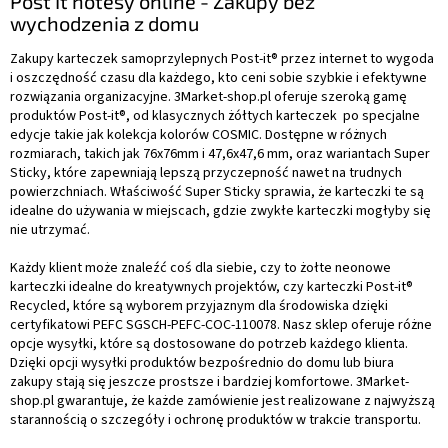
Post It notesy online - Zakupy bez
wychodzenia z domu
Zakupy karteczek samoprzylepnych Post-it® przez internet to wygoda
i oszczędność czasu dla każdego, kto ceni sobie szybkie i efektywne
rozwiązania organizacyjne. 3Market-shop.pl oferuje szeroką gamę
produktów Post-it®, od klasycznych żółtych karteczek po specjalne
edycje takie jak kolekcja kolorów COSMIC. Dostępne w różnych
rozmiarach, takich jak 76x76mm i 47,6x47,6 mm, oraz wariantach Super
Sticky, które zapewniają lepszą przyczepność nawet na trudnych
powierzchniach. Właściwość Super Sticky sprawia, że karteczki te są
idealne do używania w miejscach, gdzie zwykłe karteczki mogłyby się
nie utrzymać.
Każdy klient może znaleźć coś dla siebie, czy to żołte neonowe
karteczki idealne do kreatywnych projektów, czy karteczki Post-it®
Recycled, które są wyborem przyjaznym dla środowiska dzięki
certyfikatowi PEFC SGSCH-PEFC-COC-110078. Nasz sklep oferuje różne
opcje wysyłki, które są dostosowane do potrzeb każdego klienta.
Dzięki opcji wysyłki produktów bezpośrednio do domu lub biura
zakupy stają się jeszcze prostsze i bardziej komfortowe. 3Market-
shop.pl gwarantuje, że każde zamówienie jest realizowane z najwyższą
starannością o szczegóły i ochronę produktów w trakcie transportu.