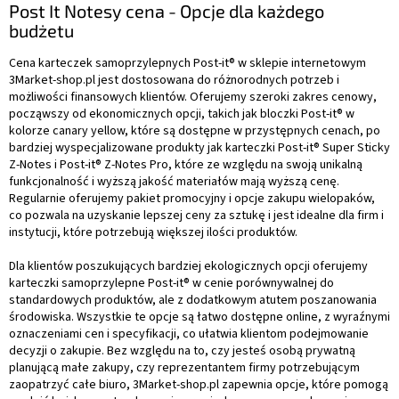
Post It Notesy cena - Opcje dla każdego
budżetu
Cena karteczek samoprzylepnych Post-it® w sklepie internetowym
3Market-shop.pl jest dostosowana do różnorodnych potrzeb i
możliwości finansowych klientów. Oferujemy szeroki zakres cenowy,
począwszy od ekonomicznych opcji, takich jak bloczki Post-it® w
kolorze canary yellow, które są dostępne w przystępnych cenach, po
bardziej wyspecjalizowane produkty jak karteczki Post-it® Super Sticky
Z-Notes i Post-it® Z-Notes Pro, które ze względu na swoją unikalną
funkcjonalność i wyższą jakość materiałów mają wyższą cenę.
Regularnie oferujemy pakiet promocyjny i opcje zakupu wielopaków,
co pozwala na uzyskanie lepszej ceny za sztukę i jest idealne dla firm i
instytucji, które potrzebują większej ilości produktów.
Dla klientów poszukujących bardziej ekologicznych opcji oferujemy
karteczki samoprzylepne Post-it® w cenie porównywalnej do
standardowych produktów, ale z dodatkowym atutem poszanowania
środowiska. Wszystkie te opcje są łatwo dostępne online, z wyraźnymi
oznaczeniami cen i specyfikacji, co ułatwia klientom podejmowanie
decyzji o zakupie. Bez względu na to, czy jesteś osobą prywatną
planującą małe zakupy, czy reprezentantem firmy potrzebującym
zaopatrzyć całe biuro, 3Market-shop.pl zapewnia opcje, które pomogą